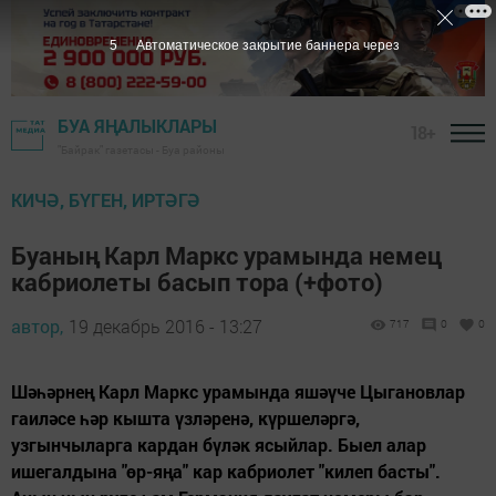
5
Автоматическое закрытие баннера через
БУА ЯҢАЛЫКЛАРЫ
18+
"Байрак" газетасы - Буа районы
КИЧӘ, БҮГЕН, ИРТӘГӘ
Буаның Карл Маркс урамында немец
кабриолеты басып тора (+фото)
автор,
19 декабрь 2016 - 13:27
717
0
0
Шәһәрнең Карл Маркс урамында яшәүче Цыгановлар
гаиләсе һәр кышта үзләренә, күршеләргә,
узгынчыларга кардан бүләк ясыйлар. Быел алар
ишегалдына "өр-яңа" кар кабриолет "килеп басты".