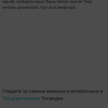
кар өй, чалбарлы кеше "башы белән чумган" биш
метрлы диаметрлы торт ясаганнар иде.
Следите за самым важным и интересным в
Telegram-канале
Татмедиа