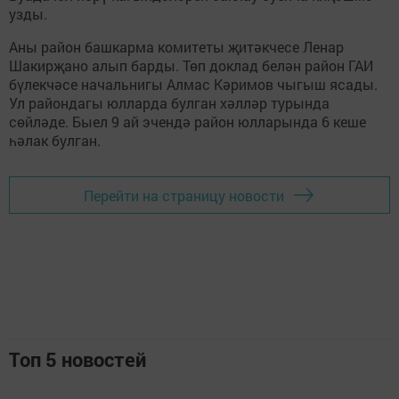
узды.
Аны район башкарма комитеты җитәкчесе Ленар
Шакирҗано алып барды. Төп доклад белән район ГАИ
бүлекчәсе начальнигы Алмас Кәримов чыгыш ясады.
Ул райондагы юлларда булган хәлләр турында
сөйләде. Быел 9 ай эчендә район юлларында 6 кеше
һәлак булган.
Перейти на страницу новости
Топ 5 новостей