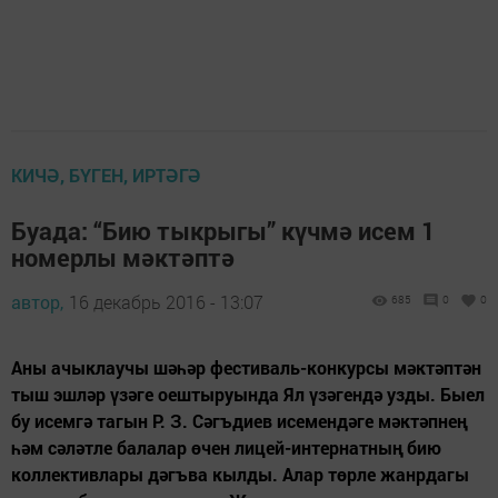
КИЧӘ, БҮГЕН, ИРТӘГӘ
Буада: “Бию тыкрыгы” күчмә исем 1
номерлы мәктәптә
автор,
16 декабрь 2016 - 13:07
685
0
0
Аны ачыклаучы шәһәр фестиваль-конкурсы мәктәптән
тыш эшләр үзәге оештыруында Ял үзәгендә узды. Быел
бу исемгә тагын Р. З. Сәгъдиев исемендәге мәктәпнең
һәм сәләтле балалар өчен лицей-интернатның бию
коллективлары дәгъва кылды. Алар төрле жанрдагы