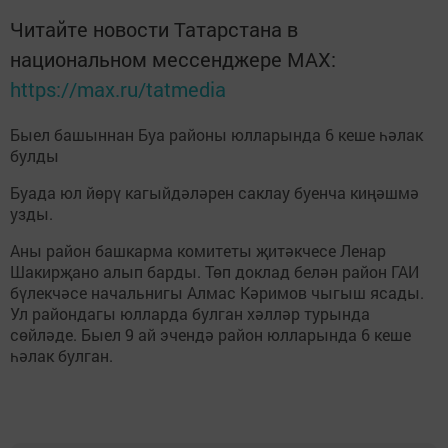
Читайте новости Татарстана в
национальном мессенджере MАХ:
https://max.ru/tatmedia
Быел башыннан Буа районы юлларында 6 кеше һәлак
булды
Буада юл йөрү кагыйдәләрен саклау буенча киңәшмә
узды.
Аны район башкарма комитеты җитәкчесе Ленар
Шакирҗано алып барды. Төп доклад белән район ГАИ
бүлекчәсе начальнигы Алмас Кәримов чыгыш ясады.
Ул райондагы юлларда булган хәлләр турында
сөйләде. Быел 9 ай эчендә район юлларында 6 кеше
һәлак булган.