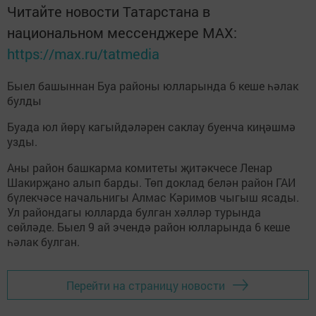
Читайте новости Татарстана в
национальном мессенджере MАХ:
https://max.ru/tatmedia
Быел башыннан Буа районы юлларында 6 кеше һәлак
булды
Буада юл йөрү кагыйдәләрен саклау буенча киңәшмә
узды.
Аны район башкарма комитеты җитәкчесе Ленар
Шакирҗано алып барды. Төп доклад белән район ГАИ
бүлекчәсе начальнигы Алмас Кәримов чыгыш ясады.
Ул райондагы юлларда булган хәлләр турында
сөйләде. Быел 9 ай эчендә район юлларында 6 кеше
һәлак булган.
Перейти на страницу новости