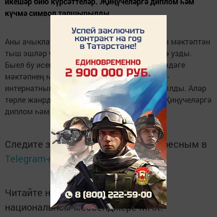
икешәр бию күрсәттеләр. Җиңүчеләргә диплом һәм
күчмә символ тапшырылды.
Аны ачыклаучы шәһәр фестиваль-конкурсы мәктәптән
тыш эшләр үзәге оештыруында Ял үзәгендә узды.
Быел бу исемгә тагын Р. З. Сәгъдиев исемендәге
мәктәпнең һәм сәләтле балалар өчен лицей-
интернатның бию коллективлары дәгъва кылды. Алар
төрле жанрдагы икешәр бию күрсәттеләр. Җиңүчеләргә
диплом һәм күчмә символ тапшырылды.
Следите за самым важным и интересным в
Telegram-канале
Татмедиа
Читайте новости Татарстана в
национальном мессенджере MАХ: