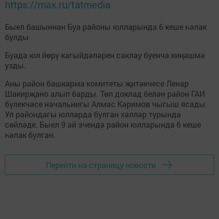
https://max.ru/tatmedia
Быел башыннан Буа районы юлларында 6 кеше һәлак
булды
Буада юл йөрү кагыйдәләрен саклау буенча киңәшмә
узды.
Аны район башкарма комитеты җитәкчесе Ленар
Шакирҗано алып барды. Төп доклад белән район ГАИ
бүлекчәсе начальнигы Алмас Кәримов чыгыш ясады.
Ул райондагы юлларда булган хәлләр турында
сөйләде. Быел 9 ай эчендә район юлларында 6 кеше
һәлак булган.
Перейти на страницу новости