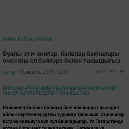
КИЧӘ, БҮГЕН, ИРТӘГӘ
Буалы әти-әниләр, балалар бакчалары
өчен яңа ел бәяләре белән танышыгыз
автор,
16 декабрь 2016 - 12:17
812
0
0
Районның барлык балалар бакчаларында яңа елдан
айлык кертемнең артуы турында танышып, әти-әниләр
өстәмә килешүгә кул куя башладылар. Ул Татарстанда
уртача 8 процент тәшкил итәчәк. Нәтиҗәдә ул