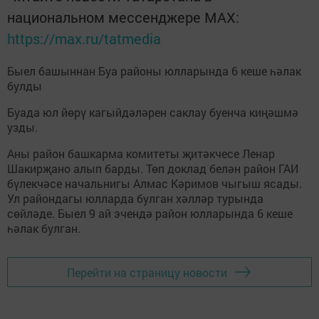
национальном мессенджере MАХ:
https://max.ru/tatmedia
Быел башыннан Буа районы юлларында 6 кеше һәлак
булды
Буада юл йөрү кагыйдәләрен саклау буенча киңәшмә
узды.
Аны район башкарма комитеты җитәкчесе Ленар
Шакирҗано алып барды. Төп доклад белән район ГАИ
бүлекчәсе начальнигы Алмас Кәримов чыгыш ясады.
Ул райондагы юлларда булган хәлләр турында
сөйләде. Быел 9 ай эчендә район юлларында 6 кеше
һәлак булган.
Перейти на страницу новости