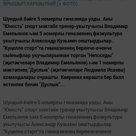
Шундый бәйге 5 номерлы гиназиядә узды. Аны
"Юность" спорт мәктәбе тренер-укытучысы Владимир
Емельянов һәм 5 номерлы гиназиянең физкультура
укытучысы Александр Кузьмин оештырдылар.
"Күңелле старт"та гимназиянең беренче-өченче
сыйныфлар укучыларыннан торган "Непоседы"
(җитәкчеләре Владимир Емельянов) һәм 1 номерлы
мәктәпнең "Дуслык" (җитәкчеләре Людмила Исаева)
командалары очрашты. Киеренке көрәштә бер балл
өстенлек белән "Дуслык"...
Шундый бәйге 5 номерлы гиназиядә узды. Аны
"Юность" спорт мәктәбе тренер-укытучысы Владимир
Емельянов һәм 5 номерлы гиназиянең физкультура
укытучысы Александр Кузьмин оештырдылар.
"Күңелле старт"та гимназиянең беренче-өченче