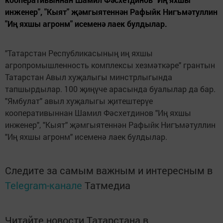
инженер", "Кыят" җәмгыятеннән Рафыйк Нигъмәтуллин
"Иң яхшы агронм" исеменә лаек булдылар.
"Татарстан Республикасының иң яхшы
агропромышленность комплексы хезмәткәре" грантын
Татарстан Авыл хуҗалыгы минстрлыгында
тапшырдылар. 100 җиңүче арасында буалылар да бар.
"Ямбулат" авыл хуҗалыгы җитештерүе
кооперативыннан Шамил Фәсхетдинов "Иң яхшы
инженер", "Кыят" җәмгыятеннән Рафыйк Нигъмәтуллин
"Иң яхшы агронм" исеменә лаек булдылар.
Следите за самым важным и интересным в
Telegram-канале
Татмедиа
Читайте новости Татарстана в