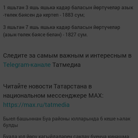
1 яшьтән 3 яшь яшькә кадәр баласын йөртүчеләр азык
-төлек бәясен дә кертеп - 1883 сум;
3 яшьтән 7 яшь яшькә кадәр баласын йөртүчеләр
(азык-төлек бәясе белән) - 1827 сум.
Следите за самым важным и интересным в
Telegram-канале
Татмедиа
Читайте новости Татарстана в
национальном мессенджере MАХ:
https://max.ru/tatmedia
Быел башыннан Буа районы юлларында 6 кеше һәлак
булды
Буада юл йөрү кагыйдәләрен саклау буенча киңәшмә