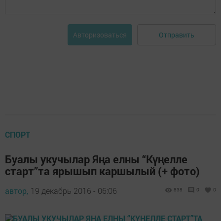
Отправить
Авторизоваться
СПОРТ
Буалы укучылар Яңа елны “Күңелле
старт”та ярышып каршылый (+ фото)
автор,
19 декабрь 2016 - 06:06
838
0
0