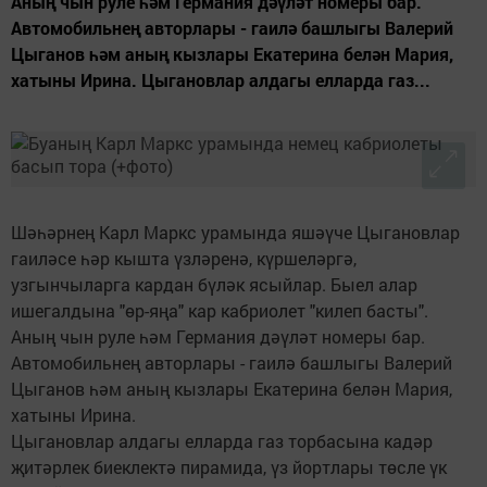
Аның чын руле һәм Германия дәүләт номеры бар.
Автомобильнең авторлары - гаилә башлыгы Валерий
Цыганов һәм аның кызлары Екатерина белән Мария,
хатыны Ирина. Цыгановлар алдагы елларда газ...
Шәһәрнең Карл Маркс урамында яшәүче Цыгановлар
гаиләсе һәр кышта үзләренә, күршеләргә,
узгынчыларга кардан бүләк ясыйлар. Быел алар
ишегалдына "өр-яңа" кар кабриолет "килеп басты".
Аның чын руле һәм Германия дәүләт номеры бар.
Автомобильнең авторлары - гаилә башлыгы Валерий
Цыганов һәм аның кызлары Екатерина белән Мария,
хатыны Ирина.
Цыгановлар алдагы елларда газ торбасына кадәр
җитәрлек биеклектә пирамида, үз йортлары төсле үк