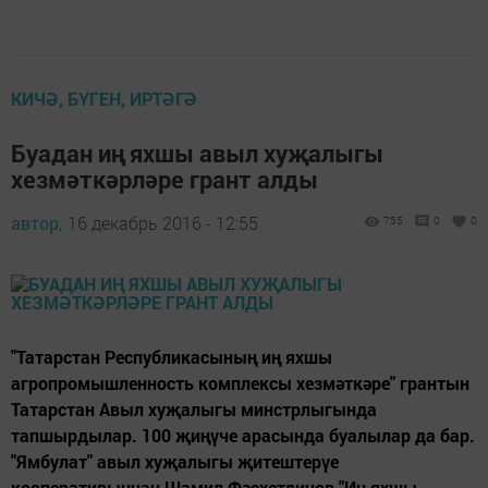
КИЧӘ, БҮГЕН, ИРТӘГӘ
Буадан иң яхшы авыл хуҗалыгы
хезмәткәрләре грант алды
автор,
16 декабрь 2016 - 12:55
755
0
0
"Татарстан Республикасының иң яхшы
агропромышленность комплексы хезмәткәре" грантын
Татарстан Авыл хуҗалыгы минстрлыгында
тапшырдылар. 100 җиңүче арасында буалылар да бар.
"Ямбулат" авыл хуҗалыгы җитештерүе
кооперативыннан Шамил Фәсхетдинов "Иң яхшы