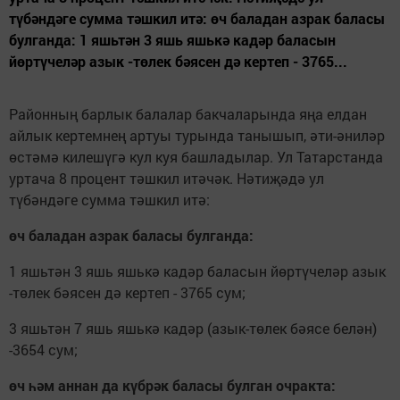
түбәндәге сумма тәшкил итә: өч баладан азрак баласы
булганда: 1 яшьтән 3 яшь яшькә кадәр баласын
йөртүчеләр азык -төлек бәясен дә кертеп - 3765...
Районның барлык балалар бакчаларында яңа елдан
айлык кертемнең артуы турында танышып, әти-әниләр
өстәмә килешүгә кул куя башладылар. Ул Татарстанда
уртача 8 процент тәшкил итәчәк. Нәтиҗәдә ул
түбәндәге сумма тәшкил итә:
өч баладан азрак баласы булганда:
1 яшьтән 3 яшь яшькә кадәр баласын йөртүчеләр азык
-төлек бәясен дә кертеп - 3765 сум;
3 яшьтән 7 яшь яшькә кадәр (азык-төлек бәясе белән)
-3654 сум;
өч һәм аннан да күбрәк баласы булган очракта: