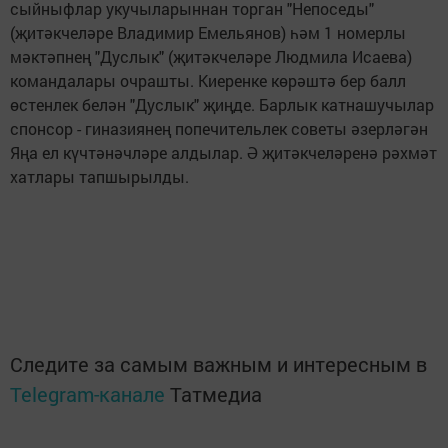
сыйныфлар укучыларыннан торган "Непоседы"
(җитәкчеләре Владимир Емельянов) һәм 1 номерлы
мәктәпнең "Дуслык" (җитәкчеләре Людмила Исаева)
командалары очрашты. Киеренке көрәштә бер балл
өстенлек белән "Дуслык" җиңде. Барлык катнашучылар
спонсор - гиназиянең попечительлек советы әзерләгән
Яңа ел күчтәнәчләре алдылар. Ә җитәкчеләренә рәхмәт
хатлары тапшырылды.
Следите за самым важным и интересным в
Telegram-канале
Татмедиа