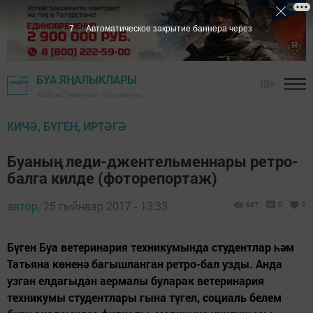
6
Автоматическое закрытие баннера через
БУА ЯҢАЛЫКЛАРЫ
18+
"Байрак" газетасы - Буа районы
КИЧӘ, БҮГЕН, ИРТӘГӘ
Буаның леди-джентельменнары ретро-
балга килде (фоторепортаж)
автор,
25 гыйнвар 2017 - 13:33
987
0
0
Бүген Буа ветеринария техникумында студентлар һәм
Татьяна көненә багышланган ретро-бал узды. Анда
узган елдагыдан аермалы буларак ветеринария
техникумы студентлары гына түгел, социаль белем