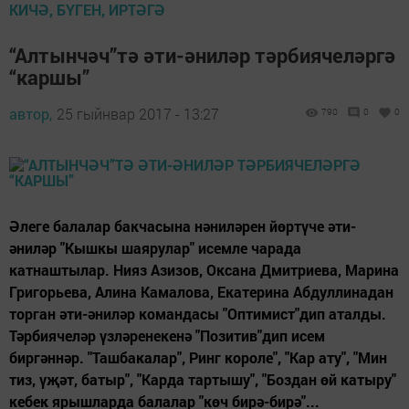
КИЧӘ, БҮГЕН, ИРТӘГӘ
“Алтынчәч”тә әти-әниләр тәрбиячеләргә
“каршы”
автор,
25 гыйнвар 2017 - 13:27
790
0
0
Әлеге балалар бакчасына нәниләрен йөртүче әти-
әниләр "Кышкы шаярулар" исемле чарада
катнаштылар. Нияз Азизов, Оксана Дмитриева, Марина
Григорьева, Алина Камалова, Екатерина Абдуллинадан
торган әти-әниләр командасы "Оптимист"дип аталды.
Тәрбиячеләр үзләренекенә "Позитив"дип исем
биргәннәр. "Ташбакалар", Ринг короле", "Кар ату", "Мин
тиз, үҗәт, батыр", "Карда тартышу", "Боздан өй катыру"
кебек ярышларда балалар "көч бирә-бирә"...