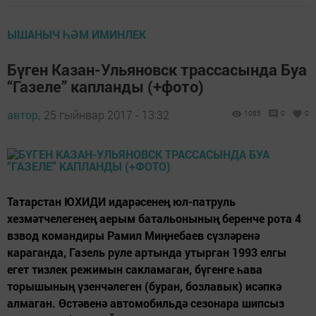
ЫШАНЫЧ ҺӘМ ИМИНЛЕК
Бүген Казан-Ульяновск трассасында Буа
“Газеле” капланды (+фото)
автор,
25 гыйнвар 2017 - 13:32
1085
0
0
Татарстан ЮХИДИ идарәсенең юл-патруль
хезмәтчелегенең аерым батальонының беренче рота 4
взвод командиры Рамил Миңнебаев сүзләренә
караганда, Газель руле артында утырган 1993 елгы
егет тизлек режимын сакламаган, бүгенге һава
торышының үзенчәлеген (буран, бозлавык) исәпкә
алмаган. Өстәвенә автомобильдә сезонара шипсыз