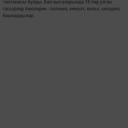
тантанасы булды. Бал кысаларында 18 пар узган
гасырлар биюләрен - полонез, менуэт, вальс, мазурка
башкардылар.