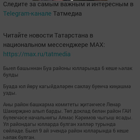
Следите за самым важным и интересным в
Telegram-канале
Татмедиа
Читайте новости Татарстана в
национальном мессенджере MАХ:
https://max.ru/tatmedia
Быел башыннан Буа районы юлларында 6 кеше һәлак
булды
Буада юл йөрү кагыйдәләрен саклау буенча киңәшмә
узды.
Аны район башкарма комитеты җитәкчесе Ленар
Шакирҗано алып барды. Төп доклад белән район ГАИ
бүлекчәсе начальнигы Алмас Кәримов чыгыш ясады.
Ул райондагы юлларда булган хәлләр турында
сөйләде. Быел 9 ай эчендә район юлларында 6 кеше
һәлак булган.