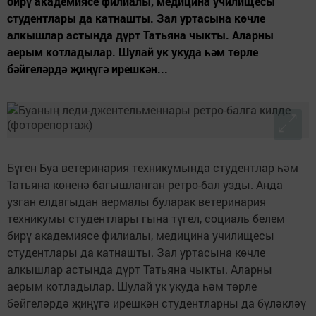
бирү академиясе филиалы, медицина училищесы
студентлары да катнашты. Зал уртасына көчле
алкышлар астында дүрт Татьяна чыкты. Аларны
аерым котладылар. Шулай ук укуда һәм төрле
бәйгеләрдә җиңүгә ирешкән...
Бүген Буа ветеринария техникумында студентлар һәм
Татьяна көненә багышланган ретро-бал узды. Анда
узган елдагыдан аермалы буларак ветеринария
техникумы студентлары гына түгел, социаль белем
бирү академиясе филиалы, медицина училищесы
студентлары да катнашты. Зал уртасына көчле
алкышлар астында дүрт Татьяна чыкты. Аларны
аерым котладылар. Шулай ук укуда һәм төрле
бәйгеләрдә җиңүгә ирешкән студентларны да бүләкләү