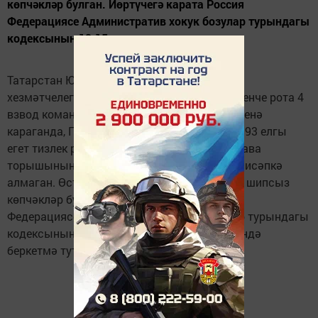
көпчәкләр булган. Йөртүчегә карата Россия
Федерациясе Административ хокук бозулар турындагы
кодексының 12.15...
Татарстан ЮХИДИ идарәсенең юл-патруль
хезмәтчелегенең аерым батальонының беренче рота 4
взвод командиры Рамил Миңнебаев сүзләренә
караганда, Газель руле артында утырган 1993 елгы
егет тизлек режимын сакламаган, бүгенге һава
торышының үзенчәлеген (буран, бозлавык) исәпкә
алмаган. Өстәвенә автомобильдә сезонара шипсыз
көпчәкләр булган. Йөртүчегә карата Россия
Федерациясе Административ хокук бозулар турындагы
кодексының 12.15 маддәсе 1 бүлеге нигезендә
беркетмә тутырылды.