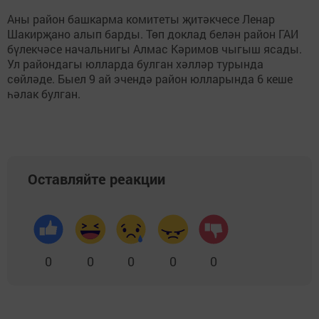
Аны район башкарма комитеты җитәкчесе Ленар
Шакирҗано алып барды. Төп доклад белән район ГАИ
бүлекчәсе начальнигы Алмас Кәримов чыгыш ясады.
Ул райондагы юлларда булган хәлләр турында
сөйләде. Быел 9 ай эчендә район юлларында 6 кеше
һәлак булган.
Оставляйте реакции
0
0
0
0
0