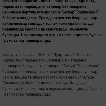
Бер кустка караган "Әкият", "Чуар тавык", Ырынгы,
Карлы авылларындагы балалар бакчаларына
нәниләрен йөртүче әти-әниләрне "Батыр" "бакчасына"
бәйрәмгә килделәр. Урамда күңел ачу булды ул. Һәр
бакча икешәр гаиләдән торган команда билгеләде.
Ярышларда балалар да сынатмады. Җиңелүче
булмады. Һәр командага аерым номинацияләр буенча
Грамоталар тапшырылды.
Бер кустка караган "Әкият", "Чуар тавык", Ырынгы,
Карлы авылларындагы балалар бакчаларына
нәниләрен йөртүче әти-әниләрне "Батыр" "бакчасына"
бәйрәмгә килделәр. Урамда күңел ачу булды ул. Һәр
бакча икешәр гаиләдән торган команда билгеләде.
Ярышларда балалар да сынатмады. Җиңелүче
булмады. Һәр командага аерым номинацияләр буенча
Грамоталар тапшырылды.