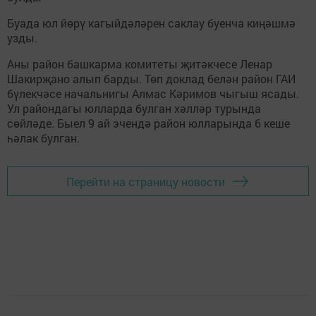
Буада юл йөрү кагыйдәләрен саклау буенча киңәшмә
узды.
Аны район башкарма комитеты җитәкчесе Ленар
Шакирҗано алып барды. Төп доклад белән район ГАИ
бүлекчәсе начальнигы Алмас Кәримов чыгыш ясады.
Ул райондагы юлларда булган хәлләр турында
сөйләде. Быел 9 ай эчендә район юлларында 6 кеше
һәлак булган.
Перейти на страницу новости