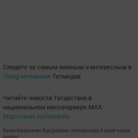
Следите за самым важным и интересным в
Telegram-канале
Татмедиа
Читайте новости Татарстана в
национальном мессенджере MАХ:
https://max.ru/tatmedia
Быел башыннан Буа районы юлларында 6 кеше һәлак
булды