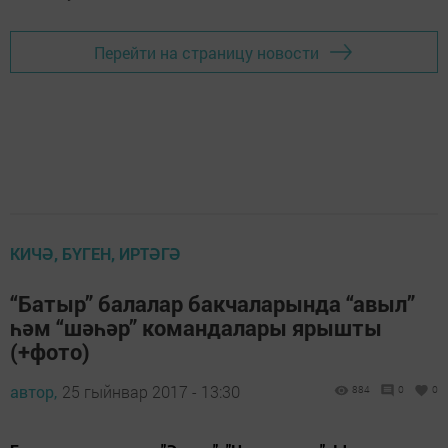
Перейти на страницу новости
КИЧӘ, БҮГЕН, ИРТӘГӘ
“Батыр” балалар бакчаларында “авыл”
һәм “шәһәр” командалары ярышты
(+фото)
автор,
25 гыйнвар 2017 - 13:30
884
0
0