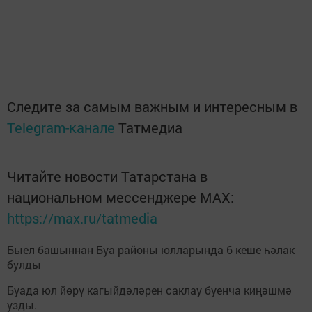
Следите за самым важным и интересным в
Telegram-канале
Татмедиа
Читайте новости Татарстана в
национальном мессенджере MАХ:
https://max.ru/tatmedia
Быел башыннан Буа районы юлларында 6 кеше һәлак
булды
Буада юл йөрү кагыйдәләрен саклау буенча киңәшмә
узды.