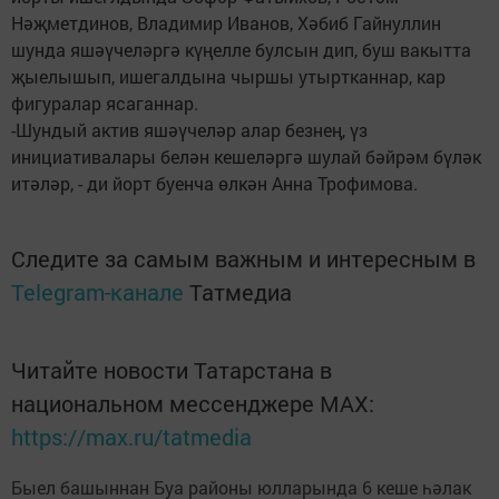
Нәҗметдинов, Владимир Иванов, Хәбиб Гайнуллин
шунда яшәүчеләргә күңелле булсын дип, буш вакытта
җыелышып, ишегалдына чыршы утыртканнар, кар
фигуралар ясаганнар.
-Шундый актив яшәүчеләр алар безнең, үз
инициативалары белән кешеләргә шулай бәйрәм бүләк
итәләр, - ди йорт буенча өлкән Анна Трофимова.
Следите за самым важным и интересным в
Telegram-канале
Татмедиа
Читайте новости Татарстана в
национальном мессенджере MАХ:
https://max.ru/tatmedia
Быел башыннан Буа районы юлларында 6 кеше һәлак