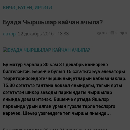
КИЧӘ, БҮГЕН, ИРТӘГӘ
Буада Чыршылар кайчан ачыла?
автор,
22 декабрь 2016 - 13:33
987
0
0
Бу матур чаралар 30 һәм 31 декабрь көннәренә
билгеләнгән. Беренче булып 15 сәгатьтә Буа элеваторы
территориясендәге чыршының утларын кабызачаклар.
15.30 сәгатьтә тантана вокзал янындагы, тагын ярты
сәгатьтән шикәр заводы паркындагы чыршылар
янында дәвам итәчәк. Бишенче яртыда Яшьләр
паркында урын алган урман гүзәле төрле төсләргә
керәчәк. Шәһәр үзәгендәге төп чыршы янында...