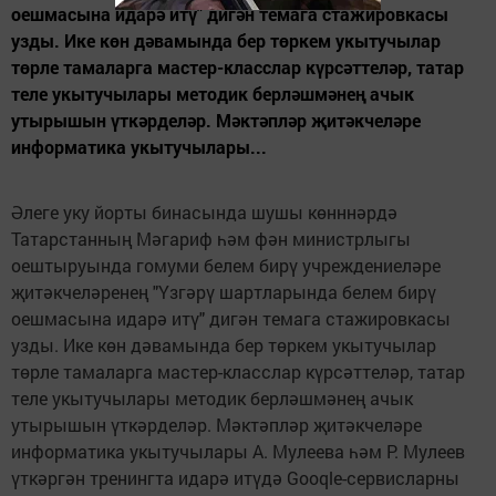
оешмасына идарә итү" дигән темага стажировкасы
узды. Ике көн дәвамында бер төркем укытучылар
төрле тамаларга мастер-класслар күрсәттеләр, татар
теле укытучылары методик берләшмәнең ачык
утырышын үткәрделәр. Мәктәпләр җитәкчеләре
информатика укытучылары...
Әлеге уку йорты бинасында шушы көнннәрдә
Татарстанның Мәгариф һәм фән министрлыгы
оештыруында гомуми белем бирү учреждениеләре
җитәкчеләренең "Үзгәрү шартларында белем бирү
оешмасына идарә итү" дигән темага стажировкасы
узды. Ике көн дәвамында бер төркем укытучылар
төрле тамаларга мастер-класслар күрсәттеләр, татар
теле укытучылары методик берләшмәнең ачык
утырышын үткәрделәр. Мәктәпләр җитәкчеләре
информатика укытучылары А. Мулеева һәм Р. Мулеев
үткәргән тренингта идарә итүдә Gooqle-сервисларны