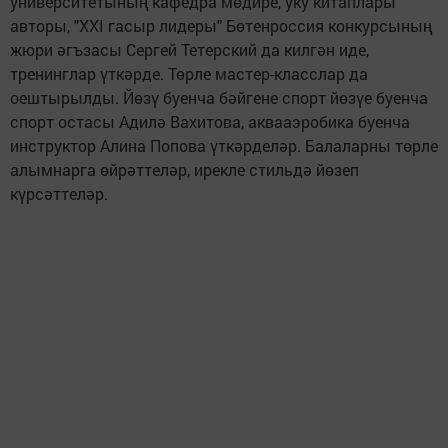
университетының кафедра мөдире, уку китаплары
авторы, "XXI гасыр лидеры" Бөтенроссия конкурсының
жюри әгъзасы Сергей Тетерский да килгән иде,
тренинглар үткәрде. Төрле мастер-класслар да
оештырылды. Йөзү буенча бәйгене спорт йөзүе буенча
спорт остасы Адилә Вахитова, аквааэробика буенча
инструктор Алина Попова үткәрделәр. Балаларны төрле
алымнарга өйрәттеләр, ирекле стильдә йөзеп
күрсәттеләр.