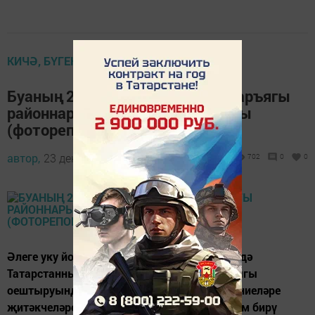
КИЧӘ, БҮГЕН, ИРТӘГӘ
Буаның 2 номерлы лицее Идел аръягы
районнарыннан кунаклар җыйды
(фоторепортаж)
автор,
23 декабрь 2016 - 12:24
702
0
0
Әлеге уку йорты бинасында шушы көнннәрдә
Татарстанның Мәгариф һәм фән министрлыгы
оештыруында гомуми белем бирү учреждениеләре
җитәкчеләренең "Үзгәрү шартларында белем бирү