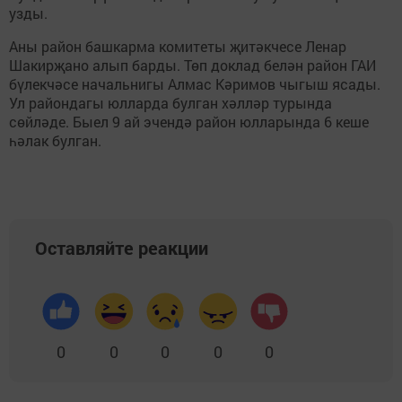
узды.
Аны район башкарма комитеты җитәкчесе Ленар
Шакирҗано алып барды. Төп доклад белән район ГАИ
бүлекчәсе начальнигы Алмас Кәримов чыгыш ясады.
Ул райондагы юлларда булган хәлләр турында
сөйләде. Быел 9 ай эчендә район юлларында 6 кеше
һәлак булган.
Оставляйте реакции
0
0
0
0
0