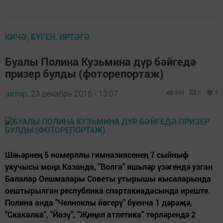
КИЧӘ, БҮГЕН, ИРТӘГӘ
Буалы Полина Кузьмина дүр бәйгедә
призер булды (фоторепортаж)
автор,
23 декабрь 2016 - 13:07
859
0
0
Шәһәрнең 5 номерллы гимназиясенең 7 сыйныф
укучысы моңа Казанда, "Волга" яшьләр үзәгендә узган
Балалар Оешмалары Советы утырышы кысаларында
оештырылган республика спартакиадасында иреште.
Полина анда "Челноклы йөгерү" буенча 1 дәрәҗә,
"Скакалка", "Йөзү", "Җиңел атлетика" төрләрендә 2