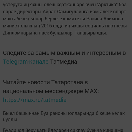
үстерүгә иң яхшы өлеш керткәннәре өчен "Арктика" боз
сарае директоры Айрат Сәмигуллинга һәм әлеге спорт
мәктәбенең һөнәр берлеге комитеты Рәзинә Алимова
министрлыкның 2016 елда иң яхшы социаль партнеры
Дипломнарына лаек булдылар. тапшырылды.
Следите за самым важным и интересным в
Telegram-канале
Татмедиа
Читайте новости Татарстана в
национальном мессенджере MАХ:
https://max.ru/tatmedia
Быел башыннан Буа районы юлларында 6 кеше һәлак
булды
Буада юл йөрү кагыйдәләрен саклау буенча киңәшмә