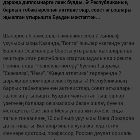
дәрәҗә дипломнарга лаек булды. Ә Республиканың
барлык төбәкләреннән активистлар, совет әгъзалары
җыелган утырышта Буадан мәктәптән...
Шәһәрнең 5 номерллы гимназиясенең 7 сыйныф
укучысы моңа Казанда, "Волга" яшьләр үзәгендә узган
Балалар Оешмалары Советы утырышы кысаларында
оештырылган республика спартакиадасында иреште.
Полина анда "Челноклы йөгерү" буенча 1 дәрәҗә,
"Скакалка", "Йөзү", "Җиңел атлетика" төрләрендә 2
дәрәҗә дипломнарга лаек булды. Ә Республиканың
барлык төбәкләреннән активистлар, совет әгъзалары
җыелган утырышта Буадан мәктәптән тыш эшләр
үзәгенең балалар оешмалары белән эшләү буенча
методисты Светлана Мельгунова җитәкчелегендә
тагын гиназиянең 10 сыйныф укучысы Ника Дроздова
да катнашты. Балалар янына кунакка педагогия
фәннәре докторы, профессор, Россия дәүләт социаль