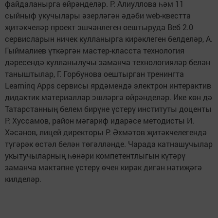
файдаланырга өйрәнделәр. Р. Алиуллова һәм 11
сыйныф укучылары әзерләгән әдәби web-квестта
җитәкчеләр проект эшчәнлеген оештыруда Веб 2.0
сервисларын ничек кулланырга кирәклеген белделәр, А.
Гыймалиев үткәргән мастер-класста технология
дәресендә кулланылучы заманча технологияләр белән
таныштылар, Г. Горбунова оештырган тренингта
Learninq Apps сервисы ярдәмендә электрон интерактив
дидактик материаллар эшләргә өйрәнделәр. Ике көн дә
Татарстанның белем бирүне үстерү институты доценты
Р. Хуссамов, район мәгариф идарәсе методисты И.
Хәсәнов, лицей директоры Р. Әхмәтов җитәкчелегендә
түгәрәк өстәл белән төгәлләнде. Чарада катнашучылар
укытучыларның һөнәри компетентлыгын күтәрү
заманча мәктәпне үстерү өчен кирәк дигән нәтиҗәгә
килделәр.