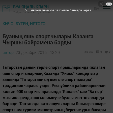
БУА ЯҢАЛЫКЛАРЫ
18+
4
Автоматическое закрытие баннера через
"Байрак" газетасы - Буа районы
КИЧӘ, БҮГЕН, ИРТӘГӘ
Буаның яшь спортчылары Казанга
Чыршы бәйрәменә барды
автор,
23 декабрь 2016 - 13:29
757
0
0
Татарстан данын төрле спорт ярышларында яклаган
яшь спортчыларның Казанда "Уникс" концертлар
залында "Татарстанның өметле спортчылары"
традицион чарасы узды. Республика районнарыннан
килгән 900 спортчы арасында "Яшьлек" һәм "Батыр"
мәктәпләрендә шөгыльләнүче буалы егет-кызлар да
бар иде. Тантанада катнашучыларны Яшьләр эшләре
спорт һәм туризм министрының беренче урынбасары