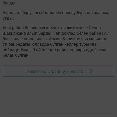
булды
Буада юл йөрү кагыйдәләрен саклау буенча киңәшмә
узды.
Аны район башкарма комитеты җитәкчесе Ленар
Шакирҗано алып барды. Төп доклад белән район ГАИ
бүлекчәсе начальнигы Алмас Кәримов чыгыш ясады.
Ул райондагы юлларда булган хәлләр турында
сөйләде. Быел 9 ай эчендә район юлларында 6 кеше
һәлак булган.
Перейти на страницу новости