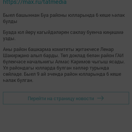
https://max.ru/tatmedia
Быел башыннан Буа районы юлларында 6 кеше һәлак
булды
Буада юл йөрү кагыйдәләрен саклау буенча киңәшмә
узды.
Аны район башкарма комитеты җитәкчесе Ленар
Шакирҗано алып барды. Төп доклад белән район ГАИ
бүлекчәсе начальнигы Алмас Кәримов чыгыш ясады.
Ул райондагы юлларда булган хәлләр турында
сөйләде. Быел 9 ай эчендә район юлларында 6 кеше
һәлак булган.
Перейти на страницу новости