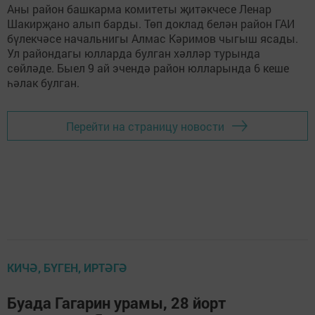
Аны район башкарма комитеты җитәкчесе Ленар
Шакирҗано алып барды. Төп доклад белән район ГАИ
бүлекчәсе начальнигы Алмас Кәримов чыгыш ясады.
Ул райондагы юлларда булган хәлләр турында
сөйләде. Быел 9 ай эчендә район юлларында 6 кеше
һәлак булган.
Перейти на страницу новости
КИЧӘ, БҮГЕН, ИРТӘГӘ
Буада Гагарин урамы, 28 йорт