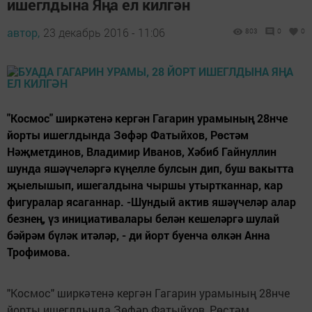
ишеглдына Яңа ел килгән
автор,
23 декабрь 2016 - 11:06
803
0
0
"Космос" ширкәтенә кергән Гагарин урамының 28нче
йорты ишеглдында Зөфәр Фатыйхов, Рөстәм
Нәҗметдинов, Владимир Иванов, Хәбиб Гайнуллин
шунда яшәүчеләргә күңелле булсын дип, буш вакытта
җыелышып, ишегалдына чыршы утыртканнар, кар
фигуралар ясаганнар. -Шундый актив яшәүчеләр алар
безнең, үз инициативалары белән кешеләргә шулай
бәйрәм бүләк итәләр, - ди йорт буенча өлкән Анна
Трофимова.
"Космос" ширкәтенә кергән Гагарин урамының 28нче
йорты ишеглдында Зөфәр Фатыйхов, Рөстәм