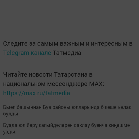
Следите за самым важным и интересным в
Telegram-канале
Татмедиа
Читайте новости Татарстана в
национальном мессенджере MАХ:
https://max.ru/tatmedia
Быел башыннан Буа районы юлларында 6 кеше һәлак
булды
Буада юл йөрү кагыйдәләрен саклау буенча киңәшмә
узды.