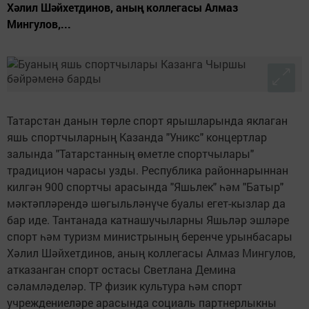
Хәлил Шәйхетдинов, аның коллегасы Алмаз
Мингулов,...
Татарстан данын төрле спорт ярышларында яклаган
яшь спортчыларның Казанда "Уникс" концертлар
залында "Татарстанның өметле спортчылары"
традицион чарасы узды. Республика районнарыннан
килгән 900 спортчы арасында "Яшьлек" һәм "Батыр"
мәктәпләрендә шөгыльләнүче буалы егет-кызлар да
бар иде. Тантанада катнашучыларны Яшьләр эшләре
спорт һәм туризм министрының беренче урынбасары
Хәлил Шәйхетдинов, аның коллегасы Алмаз Мингулов,
атказанган спорт остасы Светлана Демина
сәламләделәр. ТР физик культура һәм спорт
учреждениеләре арасында социаль партнерлыкны