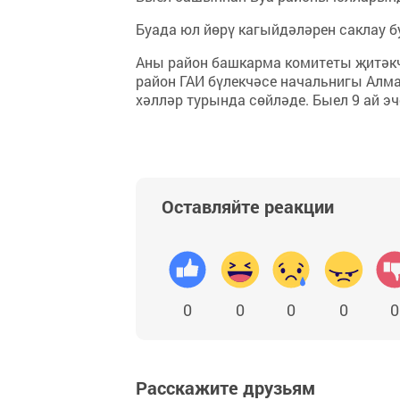
Буада юл йөрү кагыйдәләрен саклау б
Аны район башкарма комитеты җитәкч
район ГАИ бүлекчәсе начальнигы Алм
хәлләр турында сөйләде. Быел 9 ай э
Оставляйте реакции
0
0
0
0
0
Расскажите друзьям