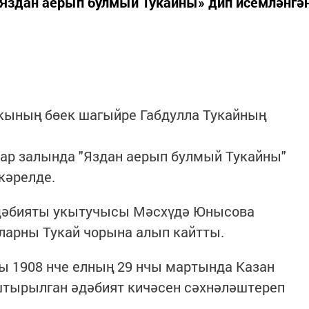
«Яздан аерып булмый Тукайны» дип исемләнгә
лкының бөек шагыйре Габдулла Тукайның
лар залында "Яздан аерып булмый Тукайны"
ткәрелде.
әдәбияты укытучысы Мәсхүдә Юнысова
ыларны Тукай чорына алып кайтты.
 1908 нче елның 29 нчы мартында Казан
тырылган әдәбият кичәсен сәхнәләштереп