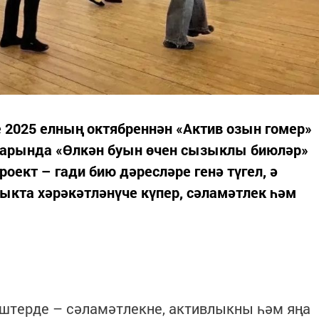
 2025 елның октябреннән «Актив озын гомер»
арында «Өлкән буын өчен сызыклы биюләр»
оект – гади бию дәресләре генә түгел, ә
кта хәрәкәтләнүче күпер, сәламәтлек һәм
штерде – сәламәтлекне, активлыкны һәм яңа