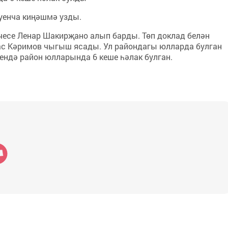
уенча киңәшмә узды.
есе Ленар Шакирҗано алып барды. Төп доклад белән
ас Кәримов чыгыш ясады. Ул райондагы юлларда булган
чендә район юлларында 6 кеше һәлак булган.