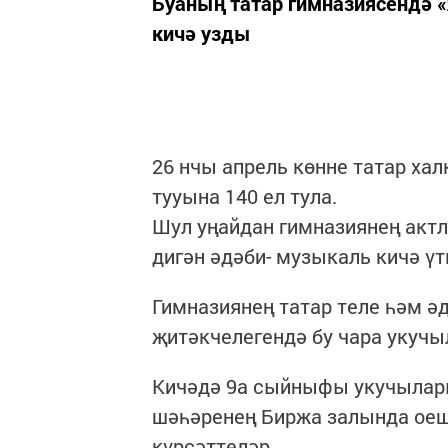
Буаның татар гимназиясендә 
кичә узды
26 нчы апрель көнне татар ха
тууына 140 ел тула.
Шул уңайдан гимназиянең акт
дигән әдәби- музыкаль кичә ү
Гимназиянең татар теле һәм 
җитәкчелегендә бу чара укуч
Кичәдә 9а сыйныфы укучылары
шәһәренең Биржа залында оеш
күрсәттеләр.