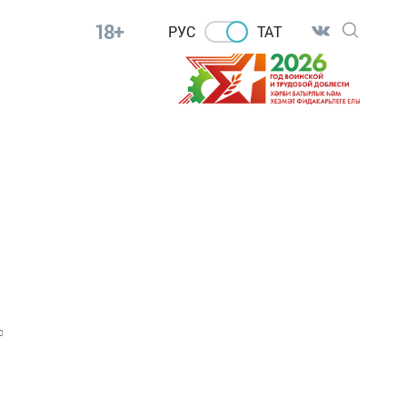
18+
РУС
ТАТ
0