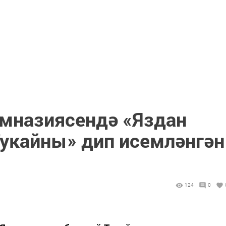
имназиясендә «Яздан
укайны» дип исемләнгән
124
0