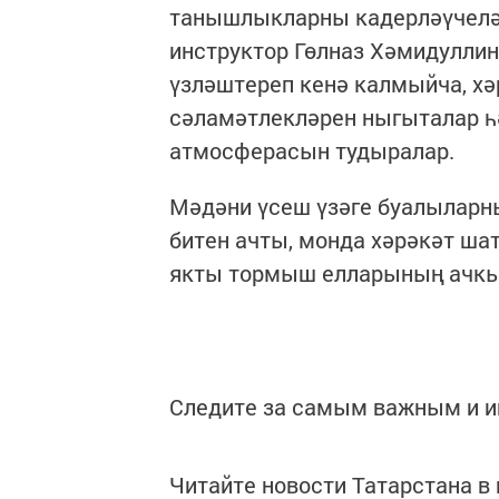
танышлыкларны кадерләүчеләр
инструктор Гөлназ Хәмидулли
үзләштереп кенә калмыйча, хә
сәламәтлекләрен ныгыталар һ
атмосферасын тудыралар.
Мәдәни үсеш үзәге буалыларны
битен ачты, монда хәрәкәт ша
якты тормыш елларының ачк
Следите за самым важным и 
Читайте новости Татарстана 