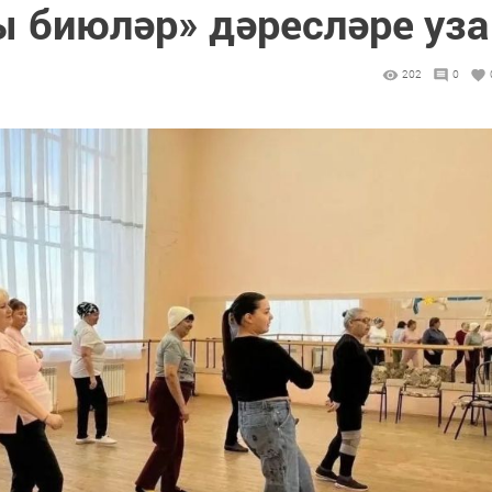
 биюләр» дәресләре уза
202
0