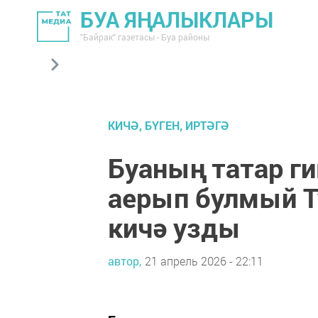
БУА ЯҢАЛЫКЛАРЫ
"Байрак" газетасы - Буа районы
КИЧӘ, БҮГЕН, ИРТӘГӘ
Буаның татар г
аерып булмый Т
кичә узды
автор,
21 апрель 2026 - 22:11