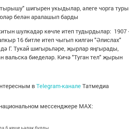
 Утырышу" шигырен укыдылар, әлеге чорга туры
июләр белән аралашып барды
итын шулкадәр көчле итеп тудырдылар: 1907 
апкыр 16 битле итеп чыгып килгән "Әлислах"
дә Г. Тукай шигырьләре, җырлар яңгырады,
н вальска биеделәр. Кичә "Туган тел" җырын
интересным в
Telegram-канале
Татмедиа
в национальном мессенджере MАХ:
а 6 кеше һәлак булды