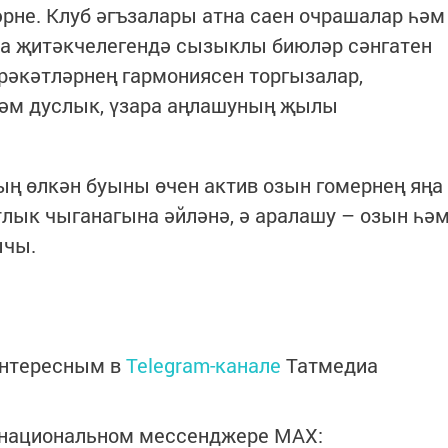
не. Клуб әгъзалары атна саен очрашалар һәм
на җитәкчелегендә сызыклы биюләр сәнгатен
рәкәтләрнең гармониясен торгызалар,
әм дуслык, үзара аңлашуның җылы
ң өлкән буыны өчен актив озын гомернең яңа
тлык чыганагына әйләнә, ә аралашу – озын һә
ычы.
интересным в
Telegram-канале
Татмедиа
в национальном мессенджере MАХ: