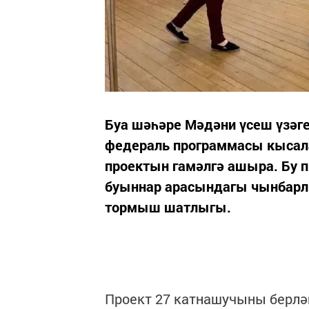
Буа шәһәре Мәдәни үсеш үзәге
федераль программасы кысал
проектын гамәлгә ашыра. Бу пр
буыннар арасындагы чынбарлы
тормыш шатлыгы.
Проект 27 катнашучыны берлә