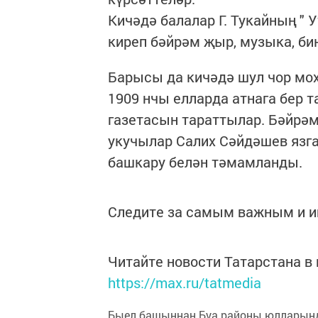
Кичәдә балалар Г. Тукайның "
киреп бәйрәм җыр, музыка, б
Барысы да кичәдә шул чор мох
1909 нчы елларда атнага бер т
газетасын тараттылар. Бәйрәм
укучылар Салих Сәйдәшев язга
башкару белән тәмамланды.
Следите за самым важным и 
Читайте новости Татарстана 
https://max.ru/tatmedia
Быел башыннан Буа районы юлларынд