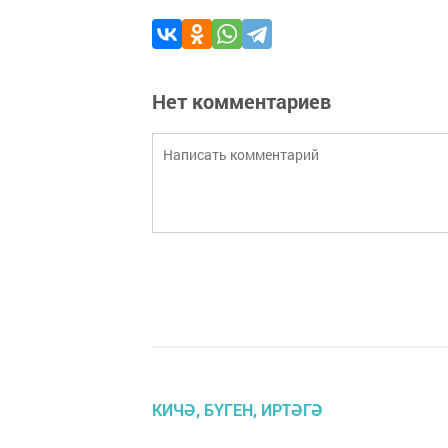
Нет комментариев
КИЧӘ, БҮГЕН, ИРТӘГӘ