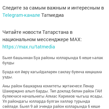
Следите за самым важным и интересным в
Telegram-канале
Татмедиа
Читайте новости Татарстана в
национальном мессенджере MАХ:
https://max.ru/tatmedia
Быел башыннан Буа районы юлларында 6 кеше һәлак
булды
Буада юл йөрү кагыйдәләрен саклау буенча киңәшмә
узды.
Аны район башкарма комитеты җитәкчесе Ленар
Шакирҗано алып барды. Төп доклад белән район ГАИ
бүлекчәсе начальнигы Алмас Кәримов чыгыш ясады.
Ул райондагы юлларда булган хәлләр турында
сөйләде. Быел 9 ай эчендә район юлларында 6 кеше