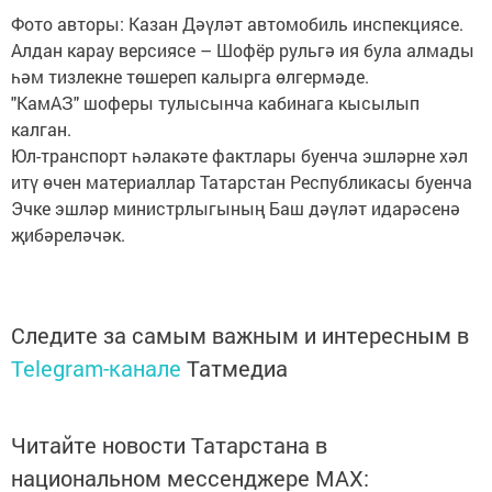
Фото авторы: Казан Дәүләт автомобиль инспекциясе.
Алдан карау версиясе – Шофёр рульгә ия була алмады
һәм тизлекне төшереп калырга өлгермәде.
"КамАЗ" шоферы тулысынча кабинага кысылып
калган.
Юл-транспорт һәлакәте фактлары буенча эшләрне хәл
итү өчен материаллар Татарстан Республикасы буенча
Эчке эшләр министрлыгының Баш дәүләт идарәсенә
җибәреләчәк.
Следите за самым важным и интересным в
Telegram-канале
Татмедиа
Читайте новости Татарстана в
национальном мессенджере MАХ: