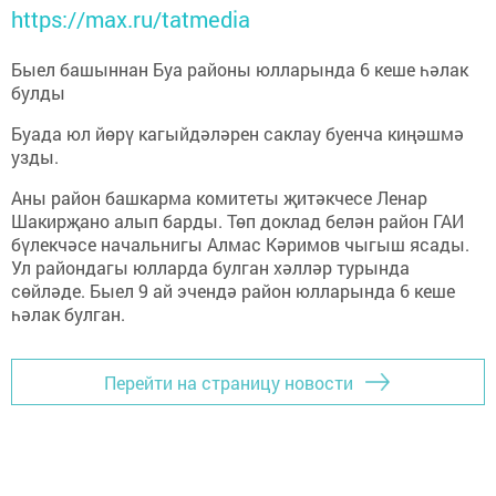
https://max.ru/tatmedia
Быел башыннан Буа районы юлларында 6 кеше һәлак
булды
Буада юл йөрү кагыйдәләрен саклау буенча киңәшмә
узды.
Аны район башкарма комитеты җитәкчесе Ленар
Шакирҗано алып барды. Төп доклад белән район ГАИ
бүлекчәсе начальнигы Алмас Кәримов чыгыш ясады.
Ул райондагы юлларда булган хәлләр турында
сөйләде. Быел 9 ай эчендә район юлларында 6 кеше
һәлак булган.
Перейти на страницу новости