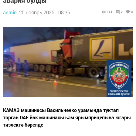
авария булды
admin,
25 ноябрь 2025 - 08:36
185
0
0
КАМАЗ машинасы Васильченко урамында туктап
торган DAF йөк машинасы һәм ярымприцепына югары
тизлектә бәрелде