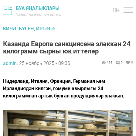
БУА ЯҢАЛЫКЛАРЫ
18+
"Байрак" газетасы - Буа районы
КИЧӘ, БҮГЕН, ИРТӘГӘ
Казанда Европа санкциясенә эләккән 24
килограмм сырны юк иттеләр
admin,
25 ноябрь 2025 - 09:36
198
0
0
Нидерланд, Италия, Франция, Германия һәм
Ирландиядән килгән, гомуми авырлыгы 24
килограммнан артык булган продукцияләр эләккән.