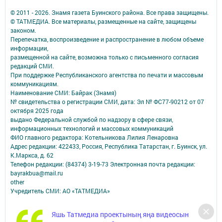
© 2011 - 2026. Знамя газета Буинского района. Все права защищены.
© ТАТМЕДИА. Все материалы, размещенные на сайте, защищены
законом.
Перепечатка, воспроизведение и распространение в любом объеме
информации,
размещенной на сайте, возможна только с письменного согласия
редакций СМИ.
При поддержке Республиканского агентства по печати и массовым
коммуникациям.
Наименование СМИ: Байрак (Знамя)
№ свидетельства о регистрации СМИ, дата: Эл № ФС77-90212 от 07
октября 2025 года
выдано Федеральной службой по надзору в сфере связи,
информационных технологий и массовых коммуникаций
ФИО главного редактора: Котельникова Лилия Ленаровна
Адрес редакции: 422433, Россия, Республика Татарстан, г. Буинск, ул.
К.Маркса, д. 62
Телефон редакции: (84374) 3-19-73 Электронная почта редакции:
bayrakbua@mail.ru
other
Учредитель СМИ: АО «ТАТМЕДИА»
Антикоррупционная политика
Яшь Татмедиа проектының яңа видеосын
АО «ТАТМЕДИА» использует «cookie»
для персонализации сервисов и