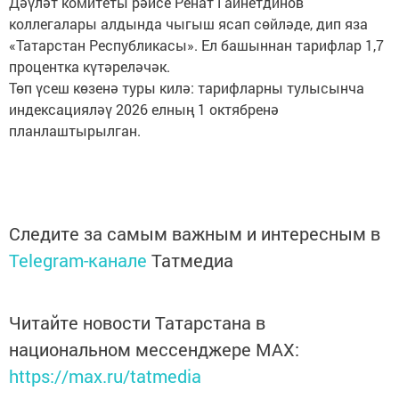
Дәүләт комитеты рәисе Ренат Гайнетдинов
коллегалары алдында чыгыш ясап сөйләде, дип яза
«Татарстан Республикасы». Ел башыннан тарифлар 1,7
процентка күтәреләчәк.
Төп үсеш көзенә туры килә: тарифларны тулысынча
индексацияләү 2026 елның 1 октябренә
планлаштырылган.
Следите за самым важным и интересным в
Telegram-канале
Татмедиа
Читайте новости Татарстана в
национальном мессенджере MАХ:
https://max.ru/tatmedia