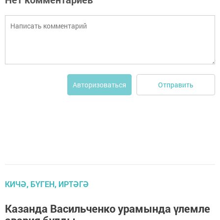
Отправить
Авторизоваться
КИЧӘ, БҮГЕН, ИРТӘГӘ
Казанда Васильченко урамында үлемле