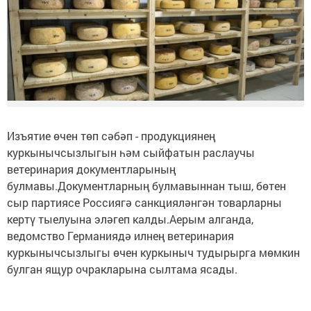
Изъятие өчен төп сәбәп - продукциянең
куркынычсызлыгын һәм сыйфатын раслаучы
ветеринария документларының
булмавы.Документларның булмавыннан тыш, бөтен
сыр партиясе Россиягә санкцияләнгән товарларны
кертү тыелуына эләгеп калды.Аерым алганда,
ведомство Германиядә илнең ветеринария
куркынычсызлыгы өчен куркыныч тудырырга мөмкин
булган ящур очракларына сылтама ясады.