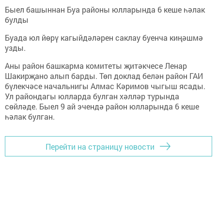
Быел башыннан Буа районы юлларында 6 кеше һәлак
булды
Буада юл йөрү кагыйдәләрен саклау буенча киңәшмә
узды.
Аны район башкарма комитеты җитәкчесе Ленар
Шакирҗано алып барды. Төп доклад белән район ГАИ
бүлекчәсе начальнигы Алмас Кәримов чыгыш ясады.
Ул райондагы юлларда булган хәлләр турында
сөйләде. Быел 9 ай эчендә район юлларында 6 кеше
һәлак булган.
Перейти на страницу новости