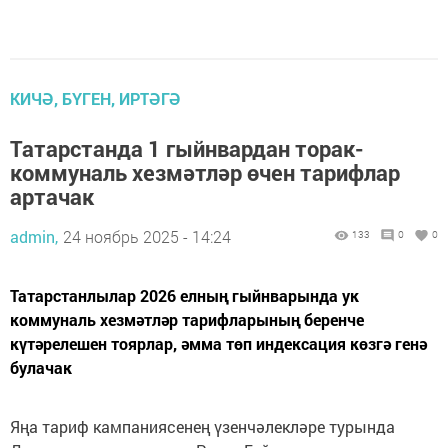
КИЧӘ, БҮГЕН, ИРТӘГӘ
Татарстанда 1 гыйнвардан торак-
коммуналь хезмәтләр өчен тарифлар
артачак
admin,
24 ноябрь 2025 - 14:24
133
0
0
Татарстанлылар 2026 елның гыйнварында ук
коммуналь хезмәтләр тарифларының беренче
күтәрелешен тоярлар, әмма төп индексация көзгә генә
булачак
Яңа тариф кампаниясенең үзенчәлекләре турында