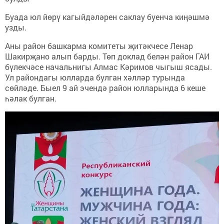
Буада юл йөрү кагыйдәләрен саклау буенча киңәшмә
узды.
Аны район башкарма комитеты җитәкчесе Ленар
Шакирҗано алып барды. Төп доклад белән район ГАИ
бүлекчәсе начальнигы Алмас Кәримов чыгыш ясады.
Ул райондагы юлларда булган хәлләр турында
сөйләде. Быел 9 ай эчендә район юлларында 6 кеше
һәлак булган.