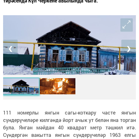
тирәсендә Күл Черкене авылында чыга.
❮
❯
111 номерлы янгын сагы-коткару часте янгын
сүндерүчеләре килгәндә йорт ачык ут белән яна торган
була. Янган мәйдан 40 квадрат метр тәшкил итә.
Сүндергән вакытта янгын сүндерүчеләр 1963 елгы