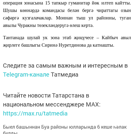
опера
ц
ия зонасына 15 тапкыр гуманитар йөк илтеп кайтты.
Шушы көннәрдә командасы белән бергә чираттагы озын
сәфәргә кузгалачаклар. Моннан тыш ул
районны
, туган
авылы Чуракны төзекләндерүгә өлеш кертә.
Тантанада шулай ук зона этаб җиңүчесе – Кайбыч авыл
җирлеге башлыгы Сиринә Нуретдинова да катнашты.
Следите за самым важным и интересным в
Telegram-канале
Татмедиа
Читайте новости Татарстана в
национальном мессенджере MАХ:
https://max.ru/tatmedia
Быел башыннан Буа районы юлларында 6 кеше һәлак
булды