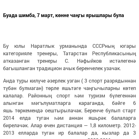
Буада шимбә, 7 март, көнне чаңгы ярышлары була
Бу юлы Наратлык урманында СССРның югары
категорияле тренеры, Татарстан Республикасының
атказанган тренеры С. Нәфыйков истәлегенә
багышланган традицион ачык беренчелек узачак.
Анда туры килүче әзерлек узган ( 3 спорт разрядыннан
түбән булмаган) төрле яшьтәге чаңгычыларны көтеп
калалар. Районның спорт һәм туризм бүлегеннән
алынган мәгълүматларга караганда, бәйге 6
яшь төркемендә оештырылачак. Беренче булып старт
2014 елда туган һәм аннан яшьрәк балаларга
биреләчәк. Алар өчен дистанция — 1,8 километр. 2012-
2013 елларда туган ир балалар да, кызлар да 3