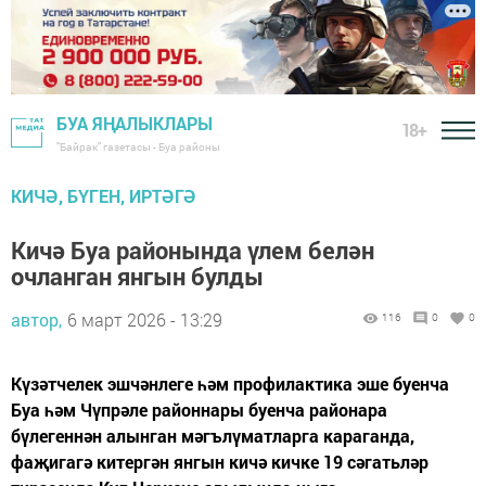
БУА ЯҢАЛЫКЛАРЫ
18+
"Байрак" газетасы - Буа районы
КИЧӘ, БҮГЕН, ИРТӘГӘ
Кичә Буа районында үлем белән
очланган янгын булды
автор,
6 март 2026 - 13:29
116
0
0
Күзәтчелек эшчәнлеге һәм профилактика эше буенча
Буа һәм Чүпрәле районнары буенча районара
бүлегеннән алынган мәгълүматларга караганда,
фаҗигагә китергән янгын кичә кичке 19 сәгатьләр