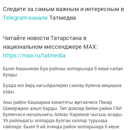
Следите за самым важным и интересным в
Telegram-канале
Татмедиа
Читайте новости Татарстана в
национальном мессенджере MАХ:
https://max.ru/tatmedia
Быел башыннан Буа районы юлларында 6 кеше һәлак
булды
Буада юл йөрү кагыйдәләрен саклау буенча киңәшмә
узды.
Аны район башкарма комитеты җитәкчесе Ленар
Шакирҗано алып барды. Төп доклад белән район ГАИ
бүлекчәсе начальнигы Алмас Кәримов чыгыш ясады.
Ул райондагы юлларда булган хәлләр турында
сөйләде. Быел 9 ай эчендә район юлларында 6 кеше