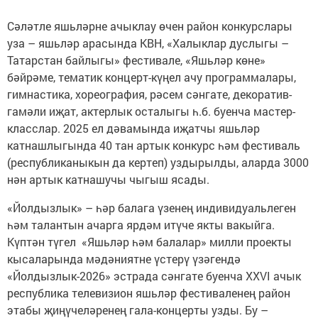
Сәләтле яшьләрне ачыклау өчен район конкурслары
уза – яшьләр арасында КВН, «Халыклар дуслыгы –
Татарстан байлыгы» фестивале, «Яшьләр көне»
бәйрәме, тематик концерт-күңел ачу программалары,
гимнастика, хореография, рәсем сәнгате, декоратив-
гамәли иҗат, актерлык осталыгы һ.б. буенча мастер-
класслар. 2025 ел дәвамында иҗатчы яшьләр
катнашлыгында 40 тан артык конкурс һәм фестиваль
(республиканыкын да кертеп) уздырылды, аларда 3000
нән артык катнашучы чыгыш ясады.
«Йолдызлык» – һәр балага үзенең индивидуальлеген
һәм талантын ачарга ярдәм итүче якты вакыйга.
Күптән түгел «Яшьләр һәм балалар» милли проекты
кысаларында мәдәниятне үстерү үзәгендә
«Йолдызлык-2026» эстрада сәнгате буенча XXVI ачык
республика телевизион яшьләр фестиваленең район
этабы җиңүчеләренең гала-концерты узды. Бу –