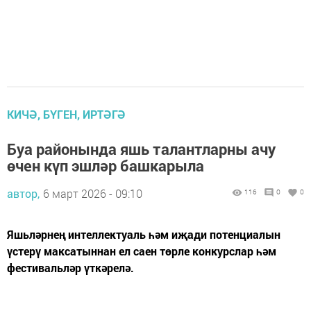
КИЧӘ, БҮГЕН, ИРТӘГӘ
Буа районында яшь талантларны ачу
өчен күп эшләр башкарыла
автор,
6 март 2026 - 09:10
116
0
0
Яшьләрнең интеллектуаль һәм иҗади потенциалын
үстерү максатыннан ел саен төрле конкурслар һәм
фестивальләр үткәрелә.