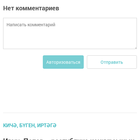
Нет комментариев
Отправить
Авторизоваться
КИЧӘ, БҮГЕН, ИРТӘГӘ