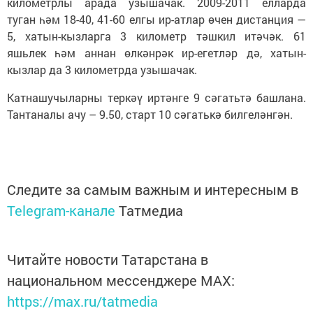
километрлы арада узышачак. 2009-2011 елларда
туган һәм 18-40, 41-60 елгы ир-атлар өчен дистанция —
5, хатын-кызларга 3 километр тәшкил итәчәк. 61
яшьлек һәм аннан өлкәнрәк ир-егетләр дә, хатын-
кызлар да 3 километрда узышачак.
Катнашучыларны теркәү иртәнге 9 сәгатьтә башлана.
Тантаналы ачу – 9.50, старт 10 сәгатькә билгеләнгән.
Следите за самым важным и интересным в
Telegram-канале
Татмедиа
Читайте новости Татарстана в
национальном мессенджере MАХ:
https://max.ru/tatmedia