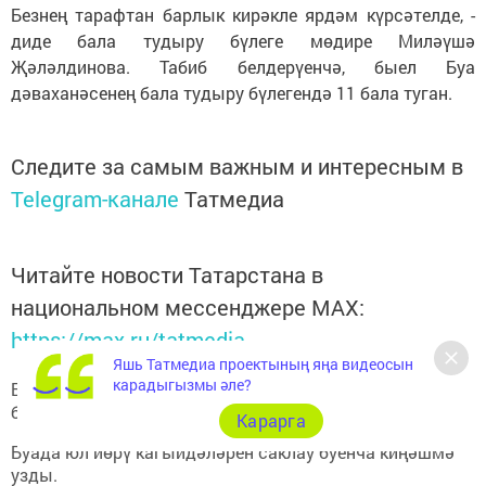
Безнең тарафтан барлык кирәкле ярдәм күрсәтелде, -
диде бала тудыру бүлеге мөдире Миләүшә
Җәләлдинова. Табиб белдерүенчә, быел Буа
дәваханәсенең бала тудыру бүлегендә 11 бала туган.
Следите за самым важным и интересным в
Telegram-канале
Татмедиа
Читайте новости Татарстана в
национальном мессенджере MАХ:
https://max.ru/tatmedia
Яшь Татмедиа проектының яңа видеосын
карадыгызмы әле?
Быел башыннан Буа районы юлларында 6 кеше һәлак
булды
Карарга
Буада юл йөрү кагыйдәләрен саклау буенча киңәшмә
узды.