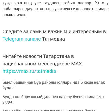
хуҗа ир-атның үле гәүдәсен табып алалар. Ут элү
сәбәпләрен дәүләт янгын күзәтчелеге дознавательләре
ачыклаячак.
Следите за самым важным и интересным в
Telegram-канале
Татмедиа
Читайте новости Татарстана в
национальном мессенджере MАХ:
https://max.ru/tatmedia
Быел башыннан Буа районы юлларында 6 кеше һәлак
булды
Буада юл йөрү кагыйдәләрен саклау буенча киңәшмә
узды.
Аны район башкарма комитеты җитәкчесе Ленар