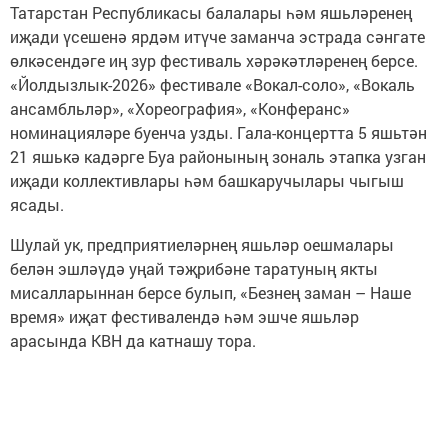
Татарстан Республикасы балалары һәм яшьләренең
иҗади үсешенә ярдәм итүче заманча эстрада сәнгате
өлкәсендәге иң зур фестиваль хәрәкәтләренең берсе.
«Йолдызлык-2026» фестивале «Вокал-соло», «Вокаль
ансамбльләр», «Хореография», «Конферанс»
номинацияләре буенча узды. Гала-концертта 5 яшьтән
21 яшькә кадәрге Буа районының зональ этапка узган
иҗади коллективлары һәм башкаручылары чыгыш
ясады.
Шулай ук, предприятиеләрнең яшьләр оешмалары
белән эшләүдә уңай тәҗрибәне таратуның якты
мисалларыннан берсе булып, «Безнең заман – Наше
время» иҗат фестивалендә һәм эшче яшьләр
арасында КВН да катнашу тора.