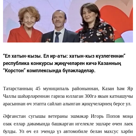
“Ел хатын-кызы. Ел ир-аты: хатын-кыз күзлегеннән”
республика конкурсы җиңүчеләрен кичә Казанның
“Корстон” комплексында бүләкләделәр.
Татарстанның 45 муниципаль районы
ннан,
Казан һәм Яр
Чаллы
шәһәрләреннән гариза юллаган 300гә якын катнашучы
арасыннан өч этапта сайлап алынган җиңүчеләрнең берсе ул.
Әфганстан сугышы ветераны эшмәкәр Игор
ь Попов
моңа
озак еллар дәвамында башкарган игелекле эшләре өчен лаек
булды. Ул өч ел эчендә үз автомобиле белән махсус хәрби