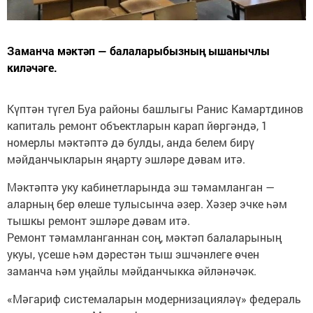
Заманча мәктәп — балаларыбызның ышанычлы
киләчәге.
Күптән түгел Буа районы башлыгы Ранис Камартдинов
капиталь ремонт объектларын карап йөргәндә, 1
номерлы мәктәптә дә булды, анда белем бирү
мәйданчыкларын яңарту эшләре дәвам итә.
Мәктәптә уку кабинетларында эш тәмамланган —
аларның бер өлеше тулысынча әзер. Хәзер эчке һәм
тышкы ремонт эшләре дәвам итә.
Ремонт тәмамланганнан соң, мәктәп балаларының
укуы, үсеше һәм дәрестән тыш эшчәнлеге өчен
заманча һәм уңайлы мәйданчыкка әйләнәчәк.
«Мәгариф системаларын модернизацияләү» федераль