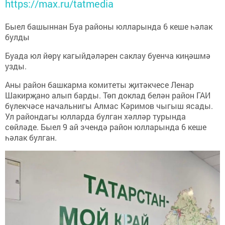
https://max.ru/tatmedia
Быел башыннан Буа районы юлларында 6 кеше һәлак
булды
Буада юл йөрү кагыйдәләрен саклау буенча киңәшмә
узды.
Аны район башкарма комитеты җитәкчесе Ленар
Шакирҗано алып барды. Төп доклад белән район ГАИ
бүлекчәсе начальнигы Алмас Кәримов чыгыш ясады.
Ул райондагы юлларда булган хәлләр турында
сөйләде. Быел 9 ай эчендә район юлларында 6 кеше
һәлак булган.