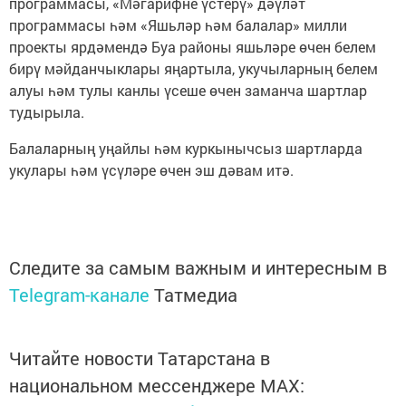
программасы, «Мәгарифне үстерү» дәүләт
программасы һәм «Яшьләр һәм балалар» милли
проекты ярдәмендә Буа районы яшьләре өчен белем
бирү мәйданчыклары яңартыла, укучыларның белем
алуы һәм тулы канлы үсеше өчен заманча шартлар
тудырыла.
Балаларның уңайлы һәм куркынычсыз шартларда
укулары һәм үсүләре өчен эш дәвам итә.
Следите за самым важным и интересным в
Telegram-канале
Татмедиа
Читайте новости Татарстана в
национальном мессенджере MАХ: