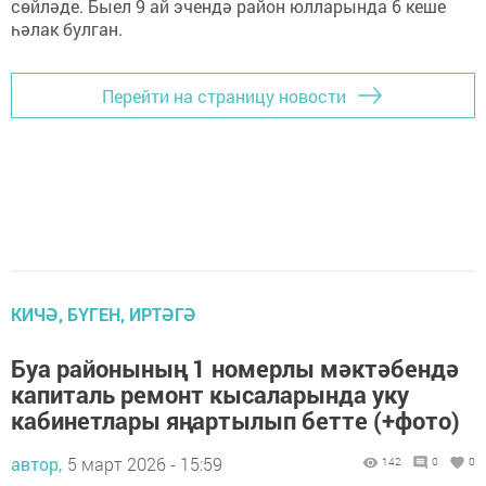
сөйләде. Быел 9 ай эчендә район юлларында 6 кеше
һәлак булган.
Перейти на страницу новости
КИЧӘ, БҮГЕН, ИРТӘГӘ
Буа районының 1 номерлы мәктәбендә
капиталь ремонт кысаларында уку
кабинетлары яңартылып бетте (+фото)
автор,
5 март 2026 - 15:59
142
0
0