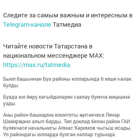
Следите за самым важным и интересным в
Telegram-канале
Татмедиа
Читайте новости Татарстана в
национальном мессенджере MАХ:
https://max.ru/tatmedia
Быел башыннан Буа районы юлларында 6 кеше һәлак
булды
Буада юл йөрү кагыйдәләрен саклау буенча киңәшмә
узды.
Аны район башкарма комитеты җитәкчесе Ленар
Шакирҗано алып барды. Төп доклад белән район ГАИ
бүлекчәсе начальнигы Алмас Кәримов чыгыш ясады.
Ул райондагы юлларда булган хәлләр турында