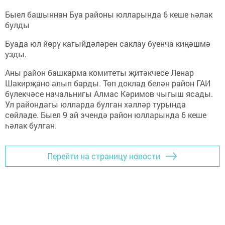
Быел башыннан Буа районы юлларында 6 кеше һәлак
булды
Буада юл йөрү кагыйдәләрен саклау буенча киңәшмә
узды.
Аны район башкарма комитеты җитәкчесе Ленар
Шакирҗано алып барды. Төп доклад белән район ГАИ
бүлекчәсе начальнигы Алмас Кәримов чыгыш ясады.
Ул райондагы юлларда булган хәлләр турында
сөйләде. Быел 9 ай эчендә район юлларында 6 кеше
һәлак булган.
Перейти на страницу новости