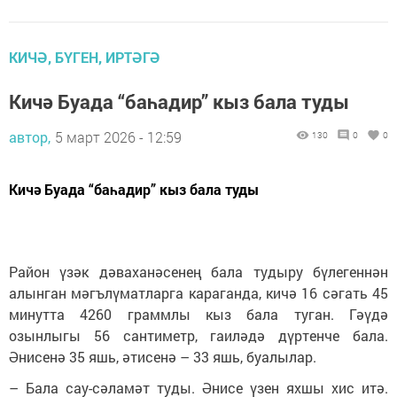
КИЧӘ, БҮГЕН, ИРТӘГӘ
Кичә Буада “баһадир” кыз бала туды
автор,
5 март 2026 - 12:59
130
0
0
Кичә Буада “баһадир” кыз бала туды
Район үзәк дәваханәсенең бала тудыру бүлегеннән
алынган мәгълүматларга караганда, кичә 16 сәгать 45
минутта 4260 граммлы кыз бала туган. Гәүдә
озынлыгы 56 сантиметр, гаиләдә дүртенче бала.
Әнисенә 35 яшь, әтисенә – 33 яшь, буалылар.
– Бала сау-сәламәт туды. Әнисе үзен яхшы хис итә.