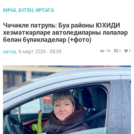
КИЧӘ, БҮГЕН, ИРТӘГӘ
Чәчәкле патруль: Буа районы ЮХИДИ
хезмәткәрләре автоледиларны ләлаләр
белән бүләкләделәр (+фото)
автор,
6 март 2026 - 09:39
136
0
0