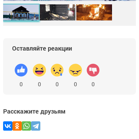
Оставляйте реакции
0
0
0
0
0
Расскажите друзьям