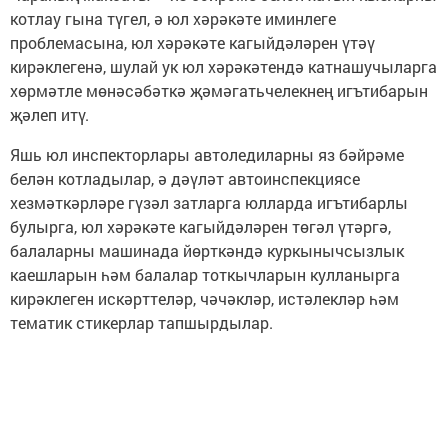
котлау гына түгел, ә юл хәрәкәте иминлеге
проблемасына, юл хәрәкәте кагыйдәләрен үтәү
кирәклегенә, шулай ук юл хәрәкәтендә катнашучыларга
хөрмәтле мөнәсәбәткә җәмәгатьчелекнең игътибарын
җәлеп итү.
Яшь юл инспекторлары автоледиларны яз бәйрәме
белән котладылар, ә дәүләт автоинспекциясе
хезмәткәрләре гүзәл затларга юлларда игътибарлы
булырга, юл хәрәкәте кагыйдәләрен төгәл үтәргә,
балаларны машинада йөрткәндә куркынычсызлык
каешларын һәм балалар тоткычларын кулланырга
кирәклеген искәрттеләр, чәчәкләр, истәлекләр һәм
тематик стикерлар тапшырдылар.