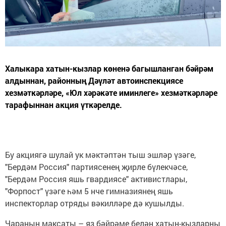
Халыкара хатын-кызлар көненә багышланган бәйрәм
алдыннан, районның Дәүләт автоинспекциясе
хезмәткәрләре, «Юл хәрәкәте иминлеге» хезмәткәрләре
тарафыннан акция үткәрелде.
Бу акциягә шулай ук мәктәптән тыш эшләр үзәге,
"Бердәм Россия" партиясенең җирле бүлекчәсе,
"Бердәм Россия яшь гвардиясе" активистлары,
"Форпост" үзәге һәм 5 нче гимназиянең яшь
инспекторлар отряды вәкилләре дә кушылды.
Чараның максаты – яз бәйрәме белән хатын-кызларны