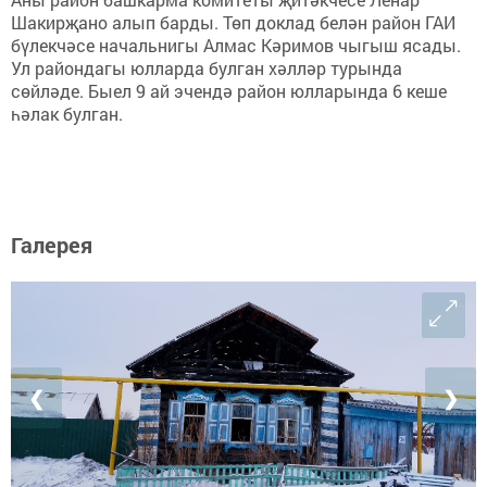
Шакирҗано алып барды. Төп доклад белән район ГАИ
бүлекчәсе начальнигы Алмас Кәримов чыгыш ясады.
Ул райондагы юлларда булган хәлләр турында
сөйләде. Быел 9 ай эчендә район юлларында 6 кеше
һәлак булган.
Галерея
❮
❯