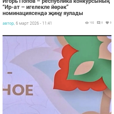
Игорь Попов – республика конкурсының
“Ир-ат – игелекле йөрәк”
номинациясендә җиңү яулады
автор,
6 март 2026 - 11:41
102
0
0