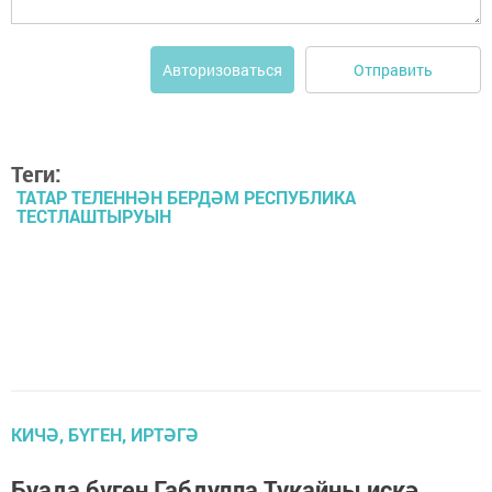
Отправить
Авторизоваться
Теги:
ТАТАР ТЕЛЕННӘН БЕРДӘМ РЕСПУБЛИКА
ТЕСТЛАШТЫРУЫН
КИЧӘ, БҮГЕН, ИРТӘГӘ
Буада бүген Габдулла Тукайны искә