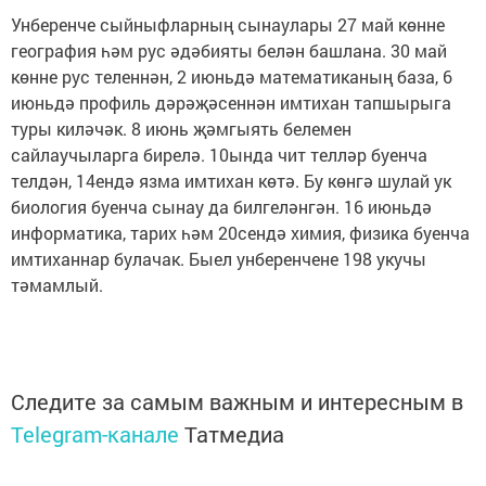
Унберенче сыйныфларның сынаулары 27 май көнне
география һәм рус әдәбияты белән башлана. 30 май
көнне рус теленнән, 2 июньдә математиканың база, 6
июньдә профиль дәрәҗәсеннән имтихан тапшырыга
туры киләчәк. 8 июнь җәмгыять белемен
сайлаучыларга бирелә. 10ында чит телләр буенча
телдән, 14ендә язма имтихан көтә. Бу көнгә шулай ук
биология буенча сынау да билгеләнгән. 16 июньдә
информатика, тарих һәм 20сендә химия, физика буенча
имтиханнар булачак. Быел унберенчене 198 укучы
тәмамлый.
Следите за самым важным и интересным в
Telegram-канале
Татмедиа