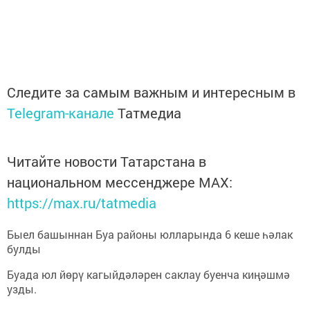
Следите за самым важным и интересным в
Telegram-канале
Татмедиа
Читайте новости Татарстана в
национальном мессенджере MАХ:
https://max.ru/tatmedia
Быел башыннан Буа районы юлларында 6 кеше һәлак
булды
Буада юл йөрү кагыйдәләрен саклау буенча киңәшмә
узды.