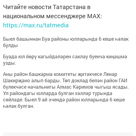
Читайте новости Татарстана в
национальном мессенджере MАХ:
https://max.ru/tatmedia
Быел башыннан Буа районы юлларында 6 кеше һәлак
булды
Буада юл йөрү кагыйдәләрен саклау буенча киңәшмә
узды.
Аны район башкарма комитеты җитәкчесе Ленар
Шакирҗано алып барды. Төп доклад белән район ГАИ
бүлекчәсе начальнигы Алмас Кәримов чыгыш ясады.
Ул райондагы юлларда булган хәлләр турында
сөйләде. Быел 9 ай эчендә район юлларында 6 кеше
һәлак булган.