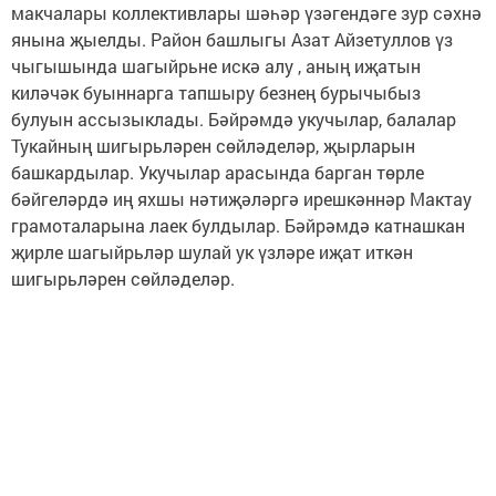
макчалары коллективлары шәһәр үзәгендәге зур сәхнә
янына җыелды. Район башлыгы Азат Айзетуллов үз
чыгышында шагыйрьне искә алу , аның иҗатын
киләчәк буыннарга тапшыру безнең бурычыбыз
булуын ассызыклады. Бәйрәмдә укучылар, балалар
Тукайның шигырьләрен сөйләделәр, җырларын
башкардылар. Укучылар арасында барган төрле
бәйгеләрдә иң яхшы нәтиҗәләргә ирешкәннәр Мактау
грамоталарына лаек булдылар. Бәйрәмдә катнашкан
җирле шагыйрьләр шулай ук үзләре иҗат иткән
шигырьләрен сөйләделәр.