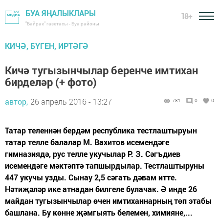
БУА ЯҢАЛЫКЛАРЫ
18+
"Байрак" газетасы - Буа районы
КИЧӘ, БҮГЕН, ИРТӘГӘ
Кичә тугызынчылар беренче имтихан
бирделәр (+ фото)
автор,
26 апрель 2016 - 13:27
781
0
0
Татар теленнән бердәм республика тестлаштыруын
татар телле балалар М. Вахитов исемендәге
гимназиядә, рус телле укучылар Р. З. Сәгъдиев
исемендәге мәктәптә тапшырдылар. Тестлаштыруны
447 укучы узды. Сынау 2,5 сәгать дәвам итте.
Нәтиҗәләр ике атнадан билгеле булачак. Ә инде 26
майдан тугызынчылар өчен имтиханнарның төп этабы
башлана. Бу көнне җәмгыять белемен, химияне,...