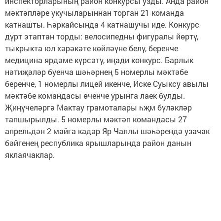
инспекторларының район конкурсы узды. Анда район
мәктәпләре укучыларыннан торган 21 команда
катнашты. Һәркайсында 4 катнашучы иде. Конкурс
дүрт этаптан торды: велосипедны фигуралы йөртү,
тыкрыкта юл хәрәкәте көйләүне белү, беренче
медицина ярдәме күрсәтү, иңади конкурс. Барлык
нәтиҗәләр буенча шәһәрнең 5 номерлы мәктәбе
беренче, 1 номерлы лицей икенче, Иске Суыксу авылы
мәктәбе командасы өченче урынга лаек булды.
Җиңүчеләргә Мактау грамоталары һҗм бүләкләр
тапшырылды. 5 номерлы мәктәп командасы 27
апрельдән 2 майга кадәр Яр Чаллы шәһәрендә узачак
бәйгенең республика ярышларында район данын
яклаячаклар.