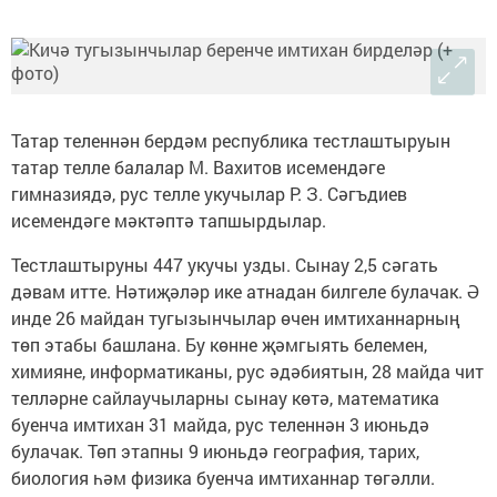
Татар теленнән бердәм республика тестлаштыруын
татар телле балалар М. Вахитов исемендәге
гимназиядә, рус телле укучылар Р. З. Сәгъдиев
исемендәге мәктәптә тапшырдылар.
Тестлаштыруны 447 укучы узды. Сынау 2,5 сәгать
дәвам итте. Нәтиҗәләр ике атнадан билгеле булачак. Ә
инде 26 майдан тугызынчылар өчен имтиханнарның
төп этабы башлана. Бу көнне җәмгыять белемен,
химияне, информатиканы, рус әдәбиятын, 28 майда чит
телләрне сайлаучыларны сынау көтә, математика
буенча имтихан 31 майда, рус теленнән 3 июньдә
булачак. Төп этапны 9 июньдә география, тарих,
биология һәм физика буенча имтиханнар төгәлли.