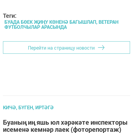
Теги:
БУАДА БӨЕК ҖИҢҮ КӨНЕНӘ БАГЫШЛАП, ВЕТЕРАН
ФУТБОЛЧЫЛАР АРАСЫНДА
Перейти на страницу новости
КИЧӘ, БҮГЕН, ИРТӘГӘ
Буаның иң яшь юл хәрәкәте инспекторы
исеменә кемнәр лаек (фоторепортаж)