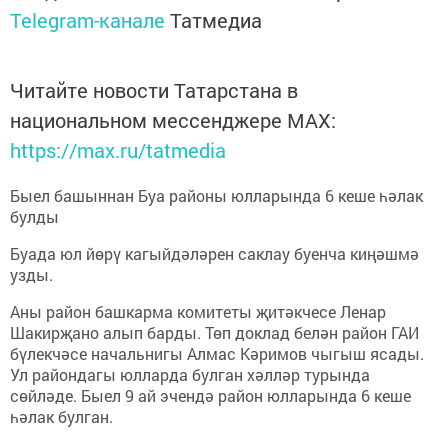
Telegram-канале
Татмедиа
Читайте новости Татарстана в
национальном мессенджере MАХ:
https://max.ru/tatmedia
Быел башыннан Буа районы юлларында 6 кеше һәлак
булды
Буада юл йөрү кагыйдәләрен саклау буенча киңәшмә
узды.
Аны район башкарма комитеты җитәкчесе Ленар
Шакирҗано алып барды. Төп доклад белән район ГАИ
бүлекчәсе начальнигы Алмас Кәримов чыгыш ясады.
Ул райондагы юлларда булган хәлләр турында
сөйләде. Быел 9 ай эчендә район юлларында 6 кеше
һәлак булган.