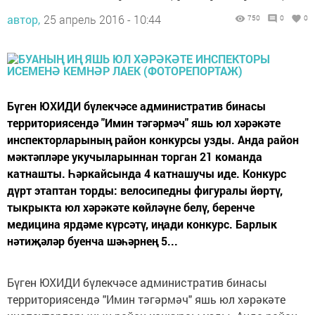
автор,
25 апрель 2016 - 10:44
750
0
0
Бүген ЮХИДИ бүлекчәсе административ бинасы
территориясендә "Имин тәгәрмәч" яшь юл хәрәкәте
инспекторларының район конкурсы узды. Анда район
мәктәпләре укучыларыннан торган 21 команда
катнашты. Һәркайсында 4 катнашучы иде. Конкурс
дүрт этаптан торды: велосипедны фигуралы йөртү,
тыкрыкта юл хәрәкәте көйләүне белү, беренче
медицина ярдәме күрсәтү, иңади конкурс. Барлык
нәтиҗәләр буенча шәһәрнең 5...
Бүген ЮХИДИ бүлекчәсе административ бинасы
территориясендә "Имин тәгәрмәч" яшь юл хәрәкәте