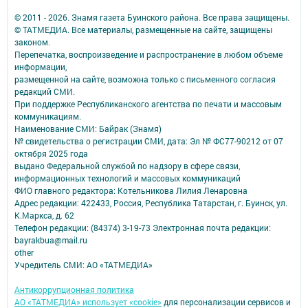
© 2011 - 2026. Знамя газета Буинского района. Все права защищены.
© ТАТМЕДИА. Все материалы, размещенные на сайте, защищены
законом.
Перепечатка, воспроизведение и распространение в любом объеме
информации,
размещенной на сайте, возможна только с письменного согласия
редакций СМИ.
При поддержке Республиканского агентства по печати и массовым
коммуникациям.
Наименование СМИ: Байрак (Знамя)
№ свидетельства о регистрации СМИ, дата: Эл № ФС77-90212 от 07
октября 2025 года
выдано Федеральной службой по надзору в сфере связи,
информационных технологий и массовых коммуникаций
ФИО главного редактора: Котельникова Лилия Ленаровна
Адрес редакции: 422433, Россия, Республика Татарстан, г. Буинск, ул.
К.Маркса, д. 62
Телефон редакции: (84374) 3-19-73 Электронная почта редакции:
bayrakbua@mail.ru
other
Учредитель СМИ: АО «ТАТМЕДИА»
Антикоррупционная политика
АО «ТАТМЕДИА» использует «cookie»
для персонализации сервисов и