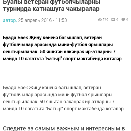
Буалы ветеран футболчыларны
турнирда катнашуга чакыралар
автор,
25 апрель 2016 - 11:53
710
0
0
Буада Бөек Җиңү көненә багышлап, ветеран
футболчылар арасында мини-футбол ярышлары
оештырылачак. 50 яшьтән өлкәнрәк ир-атларны 7
майда 10 сәгатьтә "Батыр" спорт мәктәбендә көтәләр.
Буада Бөек Җиңү көненә багышлап, ветеран
футболчылар арасында мини-футбол ярышлары
оештырылачак. 50 яшьтән өлкәнрәк ир-атларны 7
майда 10 сәгатьтә "Батыр" спорт мәктәбендә көтәләр.
Следите за самым важным и интересным в