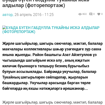
алдылар (фоторепортаж)
автор,
26 апрель 2016 - 11:25
822
0
0
Җирле шагыйрьләр, шигырь сөючеләр, мәктәп, балалар
макчалары коллективлары шәһәр үзәгендәге зур сәхнә
янына җыелды. Район башлыгы Азат Айзетуллов үз
чыгышында шагыйрьне искә алу , аның иҗатын
киләчәк буыннарга тапшыру безнең бурычыбыз
булуын ассызыклады. Бәйрәмдә укучылар, балалар
Тукайның шигырьләрен сөйләделәр, җырларын
башкардылар. Укучылар арасында барган төрле
бәйгеләрдә иң яхшы нәтиҗәләргә ирешкәннәр...
Җирле шагыйрьләр, шигырь сөючеләр, мәктәп, балалар