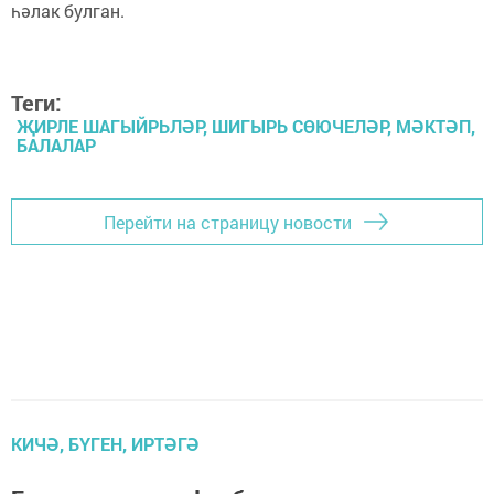
һәлак булган.
Теги:
ҖИРЛЕ ШАГЫЙРЬЛӘР, ШИГЫРЬ СӨЮЧЕЛӘР, МӘКТӘП,
БАЛАЛАР
Перейти на страницу новости
КИЧӘ, БҮГЕН, ИРТӘГӘ