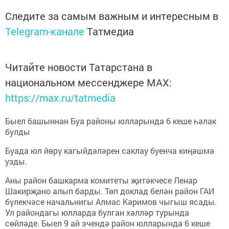
Следите за самым важным и интересным в
Telegram-канале
Татмедиа
Читайте новости Татарстана в
национальном мессенджере MАХ:
https://max.ru/tatmedia
Быел башыннан Буа районы юлларында 6 кеше һәлак
булды
Буада юл йөрү кагыйдәләрен саклау буенча киңәшмә
узды.
Аны район башкарма комитеты җитәкчесе Ленар
Шакирҗано алып барды. Төп доклад белән район ГАИ
бүлекчәсе начальнигы Алмас Кәримов чыгыш ясады.
Ул райондагы юлларда булган хәлләр турында
сөйләде. Быел 9 ай эчендә район юлларында 6 кеше