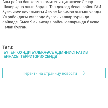
Аны район башкарма комитеты җитәкчесе Ленар
Шакирҗано алып барды. Төп доклад белән район ГАИ
бүлекчәсе начальнигы Алмас Кәримов чыгыш ясады.
Ул райондагы юлларда булган хәлләр турында
сөйләде. Быел 9 ай эчендә район юлларында 6 кеше
һәлак булган.
Теги:
БҮГЕН ЮХИДИ БҮЛЕКЧӘСЕ АДМИНИСТРАТИВ
БИНАСЫ ТЕРРИТОРИЯСЕНДӘ
Перейти на страницу новости