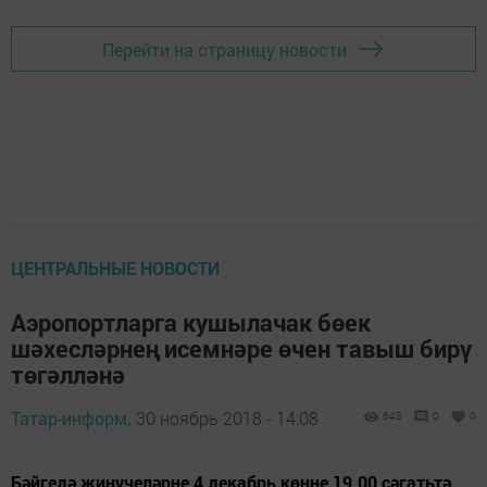
Перейти на страницу новости
ЦЕНТРАЛЬНЫЕ НОВОСТИ
Аэропортларга кушылачак бөек
шәхесләрнең исемнәре өчен тавыш бирү
төгәлләнә
Татар-информ,
30 ноябрь 2018 - 14:08
643
0
0
Бәйгедә җиңүчеләрне 4 декабрь көнне 19.00 сәгатьтә