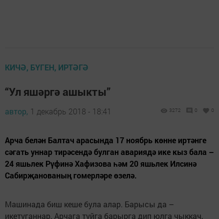
КИЧӘ, БҮГЕН, ИРТӘГӘ
“Ул яшәргә ашыкты”
автор,
1 декабрь 2018 - 18:41
3272
0
0
Арча белән Балтач арасында 17 ноябрь көнне иртәнге
сәгать уннар тирәсендә булган авариядә ике кыз бала –
24 яшьлек Рүфинә Хафизова һәм 20 яшьлек Илсинә
Сабирҗанованың гомерләре өзелә.
Машинада биш кеше була алар. Барысы да –
икетуганнар. Арчага туйга барырга дип юлга чыккач,