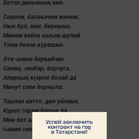
Бөтен дөньяның яме.
Сеңлем, бәләкәчем минем,
Нык бул, яме, бирешмә.
Минем кебек яшьли шулай
Үлем белән күрешмә.
Әти-әнине беркайчан
Салма, зинһар, борчуга.
Аларның күңеле болай да
Минут саен борчыла.
Ташлап китте, дип уйлама,
Күреп торам барын да.
Мин бит әллә кайда түгел,
Һаман синең яныңда...