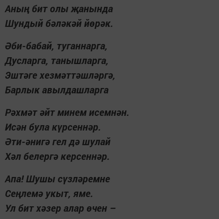
Аның бит олы җанында
Шундый бәләкәй йөрәк.
Әби-бабай, туганнарга,
Дусларга, танышларга,
Эштәге хезмәттәшләргә,
Барлык авылдашларга
Рәхмәт әйт минем исемнән.
Исән була күрсеннәр.
Әти-әнигә гел дә шулай
Хәл белергә керсеннәр.
Апа! Шушы сүзләремне
Сеңлемә укыт, яме.
Ул бит хәзер алар өчен –