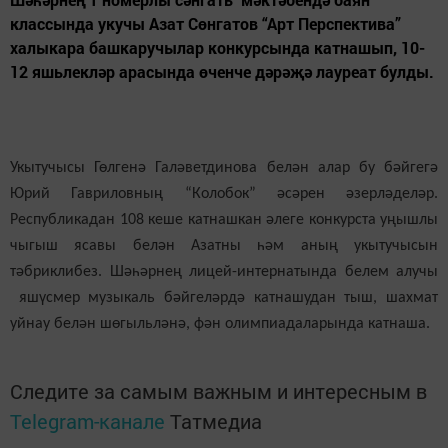
классында укучы Азат Сөнгатов “Арт Перспектива”
халыкара башкаручылар конкурсында катнашып, 10-
12 яшьлекләр арасында өченче дәрәҗә лауреат булды.
Укытучысы Гөлгенә Галәветдинова белән алар бу бәйгегә
Юрий Гавриловның “Колобок” әсәрен әзерләделәр.
Республикадан 108 кеше катнашкан әлеге конкурста уңышлы
чыгыш ясавы белән Азатны һәм аның укытучысын
тәбриклибез. Шәһәрнең лицей-интернатында белем алучы
яшүсмер музыкаль бәйгеләрдә катнашудан тыш, шахмат
уйнау белән шөгыльләнә, фән олимпиадаларында катнаша.
Следите за самым важным и интересным в
Telegram-канале
Татмедиа