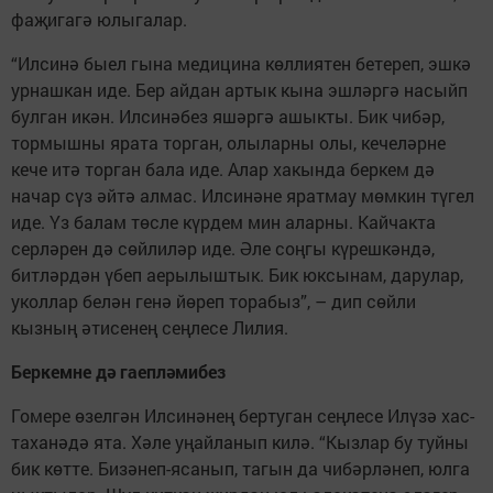
фаҗигагә юлыгалар.
“Илсинә быел гына медицина көл­лиятен бетереп, эшкә
урнашкан иде. Бер айдан артык кына эшләргә насыйп
булган икән. Илсинәбез яшәр­гә ашыкты. Бик чибәр,
тормышны ярата торган, олыларны олы, кече­ләрне
кече итә торган бала иде. Алар хакында беркем дә
начар сүз әйтә алмас. Илсинәне яратмау мөмкин түгел
иде. Үз балам төсле күрдем мин аларны. Кайчакта
серләрен дә сөйлиләр иде. Әле соңгы күреш­кәндә,
битләрдән үбеп аерылыштык. Бик юксынам, дарулар,
уколлар белән генә йөреп торабыз”, – дип сөйли
кызның әтисенең сең­лесе Лилия.
Беркемне дә гаепләмибез
Гомере өзелгән Илсинәнең бертуган сеңлесе Илүзә хас­
таха­нәдә ята. Хәле уңайланып килә. “Кызлар бу туйны
бик көтте. Бизәнеп-ясанып, тагын да чибәр­ләнеп, юлга