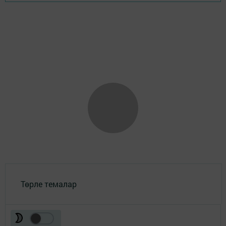
Төрле темалар