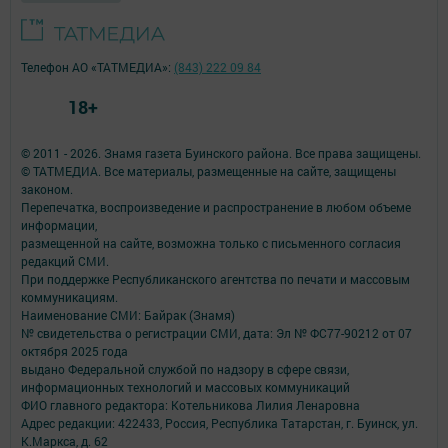
Телефон АО «ТАТМЕДИА»:
(843) 222 09 84
18+
© 2011 - 2026. Знамя газета Буинского района. Все права защищены.
© ТАТМЕДИА. Все материалы, размещенные на сайте, защищены
законом.
Перепечатка, воспроизведение и распространение в любом объеме
информации,
размещенной на сайте, возможна только с письменного согласия
редакций СМИ.
При поддержке Республиканского агентства по печати и массовым
коммуникациям.
Наименование СМИ: Байрак (Знамя)
№ свидетельства о регистрации СМИ, дата: Эл № ФС77-90212 от 07
октября 2025 года
выдано Федеральной службой по надзору в сфере связи,
информационных технологий и массовых коммуникаций
ФИО главного редактора: Котельникова Лилия Ленаровна
Адрес редакции: 422433, Россия, Республика Татарстан, г. Буинск, ул.
К.Маркса, д. 62