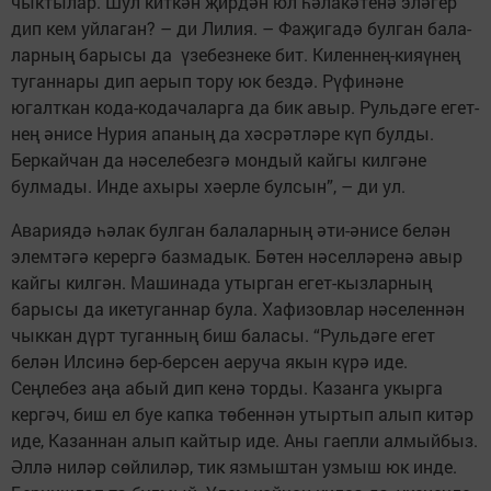
чыктылар. Шул киткән җирдән юл һәлакәтенә эләгер
дип кем уйлаган? – ди Лилия. – Фаҗигадә булган бала­
лар­ның барысы да үзебез­неке бит. Килен­нең-кияүнең
туганнары дип аерып тору юк бездә. Рүфи­нәне
югалткан кода-кода­ча­ларга да бик авыр. Руль­дәге егет­
нең әнисе Ну­рия апаның да хәсрәт­ләре күп булды.
Беркайчан да нәселебезгә мондый кайгы килгәне
булмады. Инде ахыры хәерле булсын”, – ди ул.
Авариядә һәлак булган ба­ла­ларның әти-әнисе белән
элем­тәгә керергә базмадык. Бөтен нәсел­ләренә авыр
кайгы килгән. Машинада утырган егет-кыз­ларның
барысы да икетуганнар була. Хафизовлар нәселеннән
чыккан дүрт туганның биш баласы. “Рульдәге егет
белән Илсинә бер-берсен аеруча якын күрә иде.
Сеңлебез аңа абый дип кенә торды. Казанга укырга
кергәч, биш ел буе капка төбеннән утыртып алып китәр
иде, Казаннан алып кайтыр иде. Аны гаепли алмыйбыз.
Әллә ниләр сөй­лиләр, тик язмыштан узмыш юк инде.