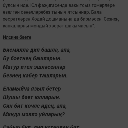
булсын иде. Юл фаҗигасендә вакытсыз го­мер­ләре
өзелгән се­ңелләребез тыныч ятсыннар. Бала
хәсрәтләрен Ходай дошма­ныңа да бирмәсен! Сезнең
капкаларны мондый хәсрәт шакымасын”.
Илсинә бәете
Бисмилла дип башла, апа,
Бу бәетнең башларын.
Матур итеп эшләсеннәр
Безнең кабер ташларын.
Еламыйча язып бетер
Шушы бәет юлларын.
Син бит көчле идең, апа,
Миндә мәллә уйларың?
Сабыр бул, дип үстердең бит,