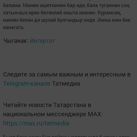
балама. Минем ишеткәнем бар иде, бала туганнан соң
хатын-кыз ирен бөтенләй оныта икәнен. Күрәмсең,
минем белән дә шулай булгандыр инде. Әмма мин бик
канәгать.
Чыганак:
Интертат
Следите за самым важным и интересным в
Telegram-канале
Татмедиа
Читайте новости Татарстана в
национальном мессенджере MАХ:
https://max.ru/tatmedia
Быел башыннан Буа районы юлларында 6 кеше һәлак