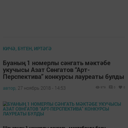
КИЧӘ, БҮГЕН, ИРТӘГӘ
Буаның 1 номерлы сәнгать мәктәбе
укучысы Азат Сөнгатов “Арт-
Перспектива” конкурсы лауреаты булды
автор,
27 ноябрь 2018 - 14:53
979
0
0
Шәһәрнең 1 номерлы сәнгать мәктәбендә баян