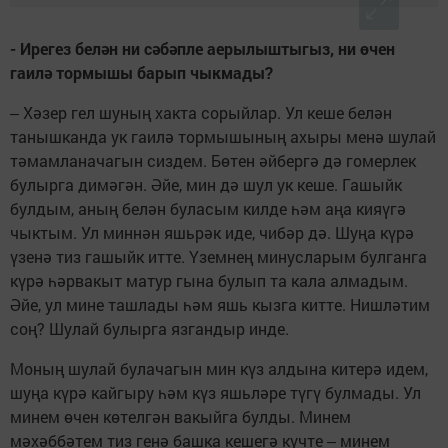
- Ирегез белән ни сәбәпле аерылыштыгыз, ни өчен
гаилә тормышы барып чыкмады?
‒ Хәзер гел шуның хакта сорыйлар. Ул кеше белән
танышканда ук гаилә тормышының ахыры менә шулай
тәмамланачагын сиздем. Бөтен әйбергә дә гомерлек
булырга димәгән. Әйе, мин дә шул ук кеше. Гашыйк
булдым, аның белән буласым килде һәм аңа кияүгә
чыктым. Ул миннән яшьрәк иде, чибәр дә. Шуңа күрә
үзенә тиз гашыйк итте. Үземнең минусларым булганга
күрә һәрвакыт матур гына булып та кала алмадым.
Әйе, ул мине ташлады һәм яшь кызга китте. Нишләтим
соң? Шулай булырга язгандыр инде.
Моның шулай булачагын мин күз алдына китерә идем,
шуңа күрә кайгыру һәм күз яшьләре түгү булмады. Ул
минем өчен көтелгән вакыйга булды. Минем
мәхәббәтем тиз генә башка кешегә күчте ‒ минем