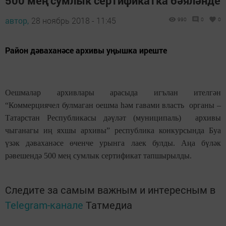
500 мең сумлык сертификатка бәяләнде
автор,
28 ноябрь 2018 - 11:45
990
0
0
Район дәваханәсе архивы уңышка иреште
Оешмалар архивлары арасыда игълан ителгән
“Коммерциячел булмаган оешма һәм гавами власть органы –
Татарстан Республикасы дәүләт (муниципаль) архивы
чыганагы иң яхшы архивы” республика конкурсында Буа
үзәк дәваханәсе өченче урынга лаек булды. Аңа бүләк
рәвешендә 500 мең сумлык сертификат тапшырылды.
Следите за самым важным и интересным в
Telegram-канале
Татмедиа