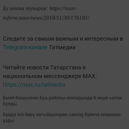
Бу хакта тулырак: https://tatar-
inform.tatar/news/2018/11/30/176181/
Следите за самым важным и интересным в
Telegram-канале
Татмедиа
Читайте новости Татарстана в
национальном мессенджере MАХ:
https://max.ru/tatmedia
Быел башыннан Буа районы юлларында 6 кеше һәлак
булды
Буада юл йөрү кагыйдәләрен саклау буенча киңәшмә
узды.