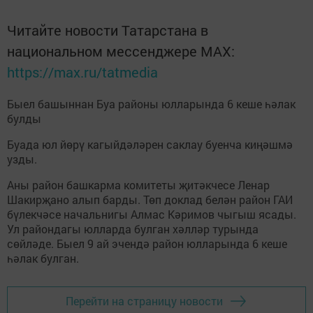
Читайте новости Татарстана в
национальном мессенджере MАХ:
https://max.ru/tatmedia
Быел башыннан Буа районы юлларында 6 кеше һәлак
булды
Буада юл йөрү кагыйдәләрен саклау буенча киңәшмә
узды.
Аны район башкарма комитеты җитәкчесе Ленар
Шакирҗано алып барды. Төп доклад белән район ГАИ
бүлекчәсе начальнигы Алмас Кәримов чыгыш ясады.
Ул райондагы юлларда булган хәлләр турында
сөйләде. Быел 9 ай эчендә район юлларында 6 кеше
һәлак булган.
Перейти на страницу новости