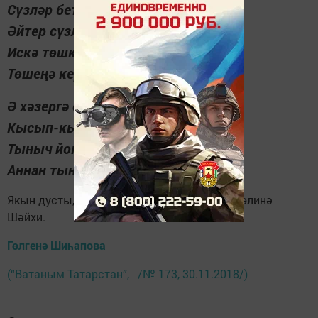
Сүзләр бетми икән лә ул,
Әйтер сүзләр күп әле.
Искә төшкән саен, апа,
Төшеңә керәм, яме?
Ә хәзергә сау булып тор,
Кысып-кысып кочаклыйм.
Тыныч йокы телә, әйдә,
Аннан тынычлап йоклыйм...
Якын дусты, сердәшчесе, икетуган апасы Гөлинә
Шәйхи.
Гөлгенә Шиһапова
(“Ватаным Татарстан”, /№ 173, 30.11.2018/)