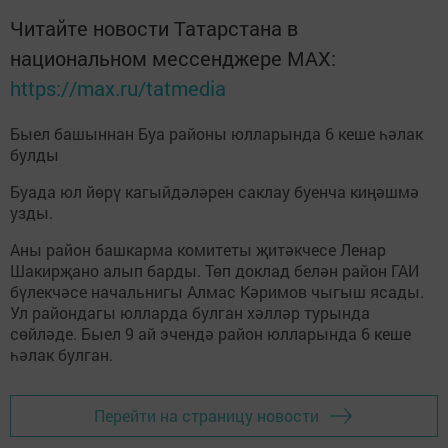
Читайте новости Татарстана в
национальном мессенджере MАХ:
https://max.ru/tatmedia
Быел башыннан Буа районы юлларында 6 кеше һәлак
булды
Буада юл йөрү кагыйдәләрен саклау буенча киңәшмә
узды.
Аны район башкарма комитеты җитәкчесе Ленар
Шакирҗано алып барды. Төп доклад белән район ГАИ
бүлекчәсе начальнигы Алмас Кәримов чыгыш ясады.
Ул райондагы юлларда булган хәлләр турында
сөйләде. Быел 9 ай эчендә район юлларында 6 кеше
һәлак булган.
Перейти на страницу новости