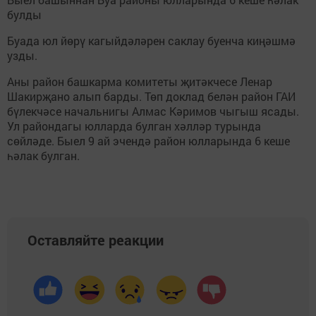
булды
Буада юл йөрү кагыйдәләрен саклау буенча киңәшмә
узды.
Аны район башкарма комитеты җитәкчесе Ленар
Шакирҗано алып барды. Төп доклад белән район ГАИ
бүлекчәсе начальнигы Алмас Кәримов чыгыш ясады.
Ул райондагы юлларда булган хәлләр турында
сөйләде. Быел 9 ай эчендә район юлларында 6 кеше
һәлак булган.
Оставляйте реакции