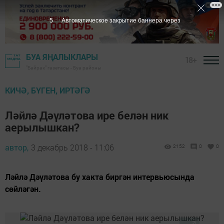
4
Автоматическое закрытие баннера через
БУА ЯҢАЛЫКЛАРЫ
18+
"Байрак" газетасы - Буа районы
КИЧӘ, БҮГЕН, ИРТӘГӘ
Ләйлә Дәүләтова ире белән ник
аерылышкан?
автор,
3 декабрь 2018 - 11:06
2152
0
0
Ләйлә Дәүләтова бу хакта биргән интервьюсында
сөйләгән.