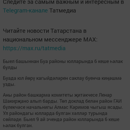
Следите за самым важным и интересным в
Telegram-канале
Татмедиа
Читайте новости Татарстана в
национальном мессенджере MАХ:
https://max.ru/tatmedia
Быел башыннан Буа районы юлларында 6 кеше һәлак
булды
Буада юл йөрү кагыйдәләрен саклау буенча киңәшмә
узды.
Аны район башкарма комитеты җитәкчесе Ленар
Шакирҗано алып барды. Төп доклад белән район ГАИ
бүлекчәсе начальнигы Алмас Кәримов чыгыш ясады.
Ул райондагы юлларда булган хәлләр турында
сөйләде. Быел 9 ай эчендә район юлларында 6 кеше
һәлак булган.