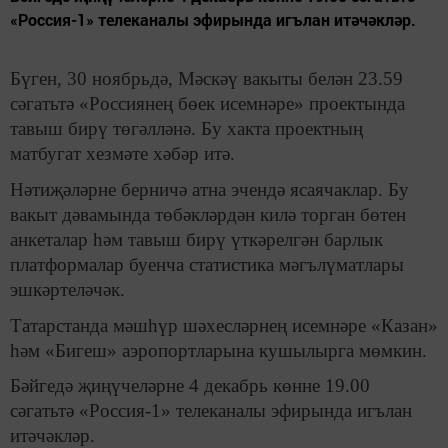
«Россия-1» телеканалы эфирында игълан итәчәкләр.
Бүген, 30 ноябрьдә, Мәскәү вакыты белән 23.59
сәгатьтә «Россиянең бөек исемнәре» проектында
тавыш бирү төгәлләнә. Бу хакта проектның
матбугат хезмәте хәбәр итә.
Нәтиҗәләрне берничә атна эчендә ясаячаклар. Бу
вакыт дәвамында төбәкләрдән килә торган бөтен
анкеталар һәм тавыш бирү үткәрелгән барлык
платформалар буенча статистика мәгълүматлары
эшкәртеләчәк.
Татарстанда мәшһүр шәхесләрнең исемнәре «Казан»
һәм «Бигеш» аэропортларына кушылырга мөмкин.
Бәйгедә җиңүчеләрне 4 декабрь көнне 19.00
сәгатьтә «Россия-1» телеканалы эфирында игълан
итәчәкләр.