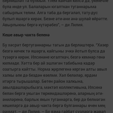
Бернишләп тә булмый. Үлем кайчан килсә дә, үкенечле
була инде ул. Балаларын югалткан туганнарыма
сабырлык телим. Алга таба да бергәләп, тату-дус
булып яшәргә кирәк. Безне әти-әни әнә шулай өйрәтте.
Авырлыкны бер­гә күтә­рәбез”, – ди Лилия.
Кеше авыр чакта беленә
Бу хәсрәт бертуганнарны тагын да берләштерә. “Хәзер
безгә ничек тә яшәргә, кайгыны эчкә йотып булса да
түзәргә кирәк. Илсинәне югалткач, безгә кем­нәр генә
килмәде. Хәт­та бер ай эшләгән табибына кадәр
озатырга кайтты. Норма җирлегенә кер­гән алты авыл
халкы әле дә бездән өзелми. Хәл беләләр, яр­дәм
итәргә тырышалар. Бөтен район халкына,
авылдашларыбызга, мәктәп коллективына, Ил­синә
белән бергә укыган төр­кемдәшләренә, аларның әти-
әни­ләренә, барлык якын туганнарга, бер дә белмәгән
кешеләр­гә дә авыр чакта бергә булганнары өчен мең
рәхмәт, – ди Лилия. – Бу язма гайбәт сүзләргә җавап