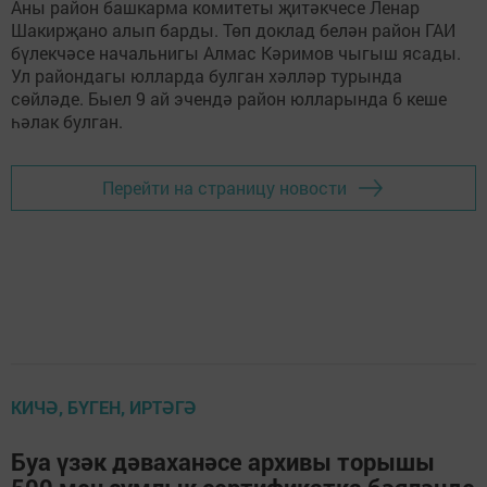
Аны район башкарма комитеты җитәкчесе Ленар
Шакирҗано алып барды. Төп доклад белән район ГАИ
бүлекчәсе начальнигы Алмас Кәримов чыгыш ясады.
Ул райондагы юлларда булган хәлләр турында
сөйләде. Быел 9 ай эчендә район юлларында 6 кеше
һәлак булган.
Перейти на страницу новости
КИЧӘ, БҮГЕН, ИРТӘГӘ
Буа үзәк дәваханәсе архивы торышы