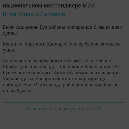
национальном мессенджере MАХ:
https://max.ru/tatmedia
Быел башыннан Буа районы юлларында 6 кеше һәлак
булды
Буада юл йөрү кагыйдәләрен саклау буенча киңәшмә
узды.
Аны район башкарма комитеты җитәкчесе Ленар
Шакирҗано алып барды. Төп доклад белән район ГАИ
бүлекчәсе начальнигы Алмас Кәримов чыгыш ясады.
Ул райондагы юлларда булган хәлләр турында
сөйләде. Быел 9 ай эчендә район юлларында 6 кеше
һәлак булган.
Перейти на страницу новости