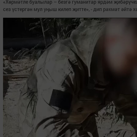
«Хөрмәтле буалылар – безгә гуманитар ярдәм җибәрүчел
сез үстергән мул уңыш килеп җитте», - дип рәхмәт әйтә х