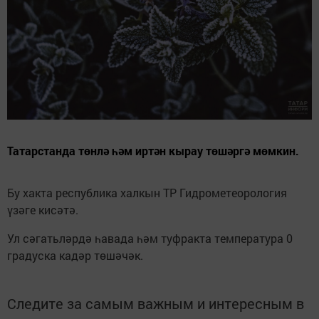
Татарстанда төнлә һәм иртән кырау төшәргә мөмкин.
Бу хакта республика халкын ТР Гидрометеорология
үзәге кисәтә.
Ул сәгатьләрдә һавада һәм туфракта температура 0
градуска кадәр төшәчәк.
Следите за самым важным и интересным в