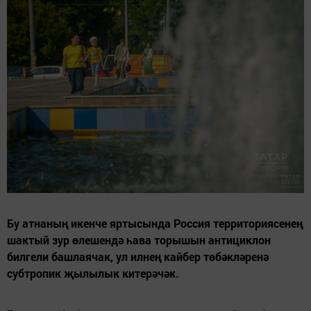
Бу атнаның икенче яртысында Россия территориясенең
шактый зур өлешендә һава торышын антициклон
билгели башлаячак, ул илнең кайбер төбәкләренә
субтропик җылылык китерәчәк.