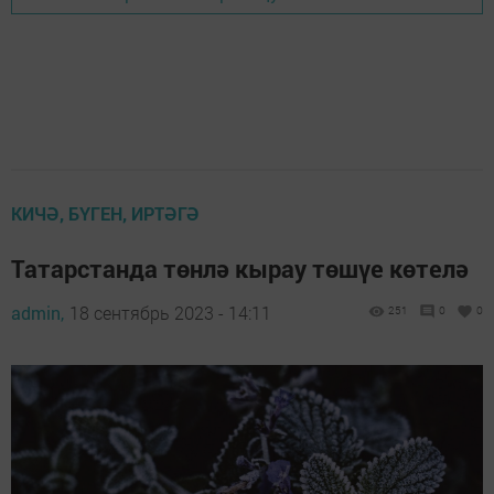
КИЧӘ, БҮГЕН, ИРТӘГӘ
Татарстанда төнлә кырау төшүе көтелә
admin,
18 сентябрь 2023 - 14:11
251
0
0