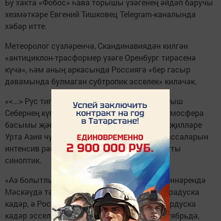
Бу хакта «Фобос» һава торышы үзәгенең әйдәп баручы
хезмәткәре Евгений Тишковец Telegram-каналында
хәбәр итте.
Метеоролог сүзләренчә, Скандинавиядән килгән
«антициклон-трасформер үзәге Оренбург тирәсенә
күчә», һәм аның аркасында Россиягә «бер гасыр
дәвамында булмаган субтропик эсселек» киләчәк.
«<...> Рус тигезлегенең, Уралның һәм Көнбатыш
Себернең күпчелек киңлекләрендә югары атмосфера
басымы җәеләчәк, аның көньяк-көнчыгыш җилләре
Урта Азия чүлләренең яхшы кызган һава массаларын
интенсив рәвештә селкетәчәк», — дип аңлатты
синоптик.
«Аз болытлы һава торышы фонында» ял көннәрендә
Мәскәүдә тәүлекнең якты вакытында +25 градуска
кадәр, ә Россиянең Көньягында +25...+30 гардуска
кадәр эсселек көтелә. Шимбә көнне, 23 сентябрьдә,