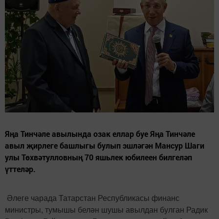
Яңа Тинчәле авылында озак еллар буе Яңа Тинчәле
авыл җирлеге башлыгы булып эшләгән Мансур Шаги
улы Төхвәтулловның 70 яшьлек юбилеен билгеләп
үттеләр.
Әлеге чарада Татарстан Республикасы финанс
министры, тумышы белән шушы авылдан булган Радик