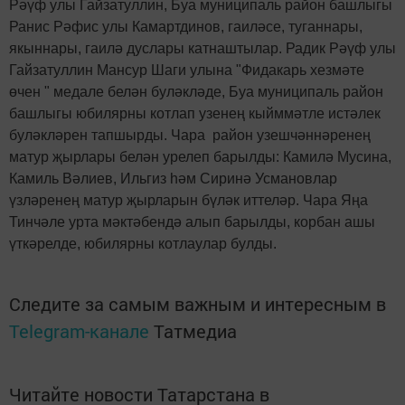
Рәүф улы Гайзатуллин, Буа муниципаль район башлыгы
Ранис Рәфис улы Камартдинов, гаиләсе, туганнары,
якыннары, гаилә дуслары катнаштылар. Радик Рәүф улы
Гайзатуллин Мансур Шаги улына "Фидакарь хезмәте
өчен " медале белән буләкләде, Буа муниципаль район
башлыгы юбилярны котлап узенең кыйммәтле истәлек
буләкләрен тапшырды. Чара район узешчәннәренең
матур җырлары белән урелеп барылды: Камилә Мусина,
Камиль Вәлиев, Ильгиз һәм Сиринә Усмановлар
үзләренең матур җырларын бүләк иттеләр. Чара Яңа
Тинчәле урта мәктәбендә алып барылды, корбан ашы
үткәрелде, юбилярны котлаулар булды.
Следите за самым важным и интересным в
Telegram-канале
Татмедиа
Читайте новости Татарстана в