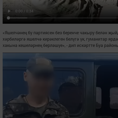
«Яшелчәнең бу партиясен без беренче чакыру белән җы
хәрбиләргә яшелчә кирәклеген белүгә үк, гуманитар ярд
хакына кешеләрнең берләшүе», - дип искәртте Буа райо