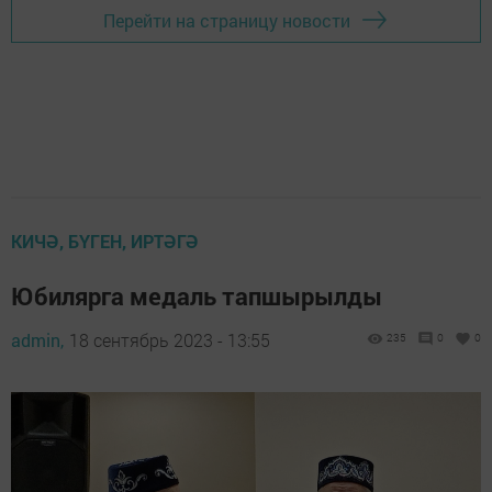
Перейти на страницу новости
КИЧӘ, БҮГЕН, ИРТӘГӘ
Юбилярга медаль тапшырылды
admin,
18 сентябрь 2023 - 13:55
235
0
0