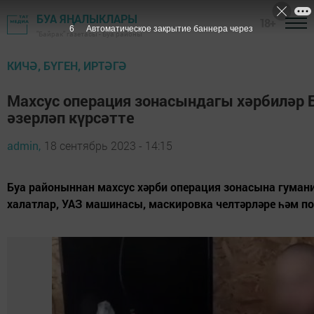
БУА ЯҢАЛЫКЛАРЫ
18+
5
Автоматическое закрытие баннера через
"Байрак" газетасы - Буа районы
КИЧӘ, БҮГЕН, ИРТӘГӘ
Махсус операция зонасындагы хәрбиләр 
әзерләп күрсәтте
admin,
18 сентябрь 2023 - 14:15
Буа районыннан махсус хәрби операция зонасына гуман
халатлар, УАЗ машинасы, маскировка челтәрләре һәм п