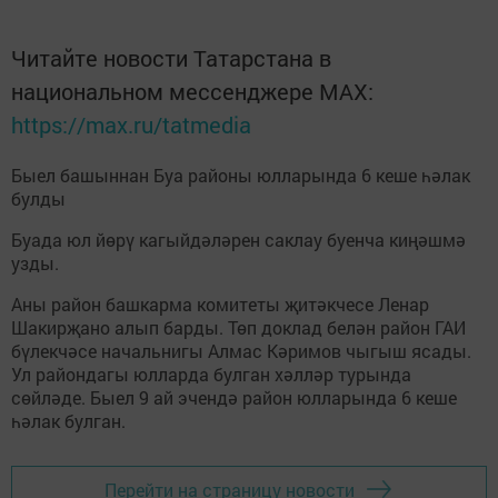
Читайте новости Татарстана в
национальном мессенджере MАХ:
https://max.ru/tatmedia
Быел башыннан Буа районы юлларында 6 кеше һәлак
булды
Буада юл йөрү кагыйдәләрен саклау буенча киңәшмә
узды.
Аны район башкарма комитеты җитәкчесе Ленар
Шакирҗано алып барды. Төп доклад белән район ГАИ
бүлекчәсе начальнигы Алмас Кәримов чыгыш ясады.
Ул райондагы юлларда булган хәлләр турында
сөйләде. Быел 9 ай эчендә район юлларында 6 кеше
һәлак булган.
Перейти на страницу новости