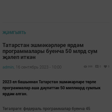
ҖӘМГЫЯТЬ
Татарстан эшмәкәрләре ярдәм
программалары буенча 50 млрд сум
җәлеп иткән
admin,
16 сентябрь 2023 - 10:00
366
0
0
2023 ел башыннан Татарстан эшмәкәрләре төрле
программалар аша дәүләттән 50 миллиард сумлык
ярдәм алган.
Төгәлрәге: федераль программалар буенча 45