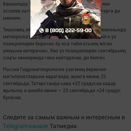
башкалада 1924 елгы рекорд кабатланырга яки
эсселек хәтта аны (+25,4 градусны) узып китәргә дә
мөмкин.
Тишковец әйткәнчә, «мондый температура режимында
метеорологик көз 21-27 сентябрьдә метеоҗәйгә үз
позицияләрен бирәчәк, бу исә табигатьнең ялган
уянуына китерәчәк». Көз үз позицияләрен сентябрьнең
соңгы көннәрендә генә кайтарачак, ди белгеч.
Россия Гидрометеорология үзәгенең беренчел
мәгълүматларына караганда, җомга көнне, 22
сентябрьдә, Татарстанда һава +22 градуска кадәр
җылына, ә шимбә көнне — 23 сентябрьдә +24 градус
булачак.
Следите за самым важным и интересным в
Telegram-канале
Татмедиа