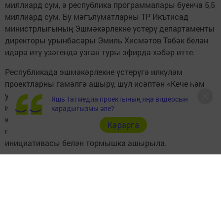
миллиард сум, ә республика программалары буенча 5,5
миллиард сум. Бу мәгълүматларны ТР Икътисад
министрлыгының Эшмәкәрлекне үстерү департаменты
директоры урынбасары Эмиль Хисмәтов Төбәк белән
идарә итү үзәгендә узган туры эфирда хәбәр итте.
Республикада эшмәкәрлекне үстерүгә илкүләм
проектларны гамәлгә ашыру, шул исәптән «Кече һәм
урта эшмәкәрлек һәм шәхси эшмәкәрлек
Яшь Татмедиа проектының яңа видеосын
инициативасына ярдәм күрсәтү» илкүләм проекты
карадыгызмы әле?
кысаларында да зур игътибар бирелә. Илкүләм
Карарга
проектлар Россия Президенты Владимир Путин
инициативасы белән тормышка ашырыла.
Төбәк белән идарә итү үзәгендә үткән туры эфирда ТР
икътисад министры урынбасары Гүзәл Насыйбуллина
искәрткәнчә, Татарстанда барлык категория
гражданнар өчен уңайлы шартлар булдыруга
юнәлдерелгән илкүләм проектлар 2019 елдан гамәлгә