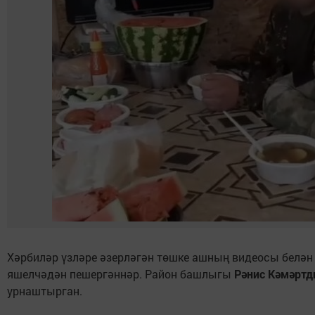
Хәрбиләр үзләре әзерләгән төшке ашның видеосы белән
яшелчәдән пешергәннәр. Район башлыгы
Рәнис Кәмәртд
урнаштырган.