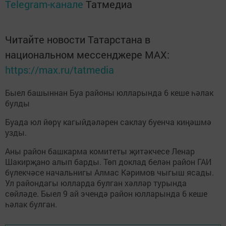
Telegram-канале
Татмедиа
Читайте новости Татарстана в
национальном мессенджере MАХ:
https://max.ru/tatmedia
Быел башыннан Буа районы юлларында 6 кеше һәлак
булды
Буада юл йөрү кагыйдәләрен саклау буенча киңәшмә
узды.
Аны район башкарма комитеты җитәкчесе Ленар
Шакирҗано алып барды. Төп доклад белән район ГАИ
бүлекчәсе начальнигы Алмас Кәримов чыгыш ясады.
Ул райондагы юлларда булган хәлләр турында
сөйләде. Быел 9 ай эчендә район юлларында 6 кеше
һәлак булган.