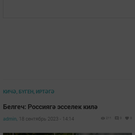
КИЧӘ, БҮГЕН, ИРТӘГӘ
Белгеч: Россиягә эсселек килә
admin,
18 сентябрь 2023 - 14:14
211
0
0