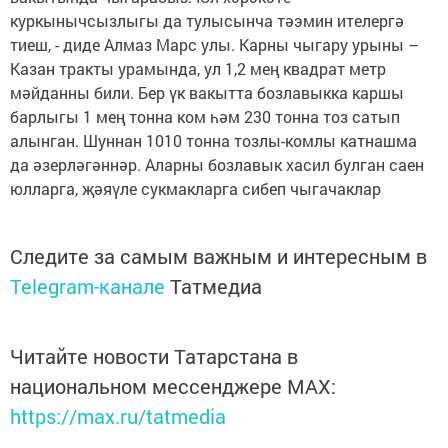
куркынычсызлыгы да тулысынча тәэмин ителергә
тиеш, - диде Алмаз Марс улы. Карны чыгару урыны –
Казан тракты урамында, ул 1,2 мең квадрат метр
мәйданны били. Бер үк вакытта бозлавыкка каршы
барлыгы 1 мең тонна ком һәм 230 тонна тоз сатып
алынган. Шуннан 1010 тонна тозлы-комлы катнашма
да әзерләгәннәр. Аларны бозлавык хасил булган саен
юлларга, җәяүле сукмакларга сибеп чыгачаклар
Следите за самым важным и интересным в
Telegram-канале
Татмедиа
Читайте новости Татарстана в
национальном мессенджере MАХ:
https://max.ru/tatmedia