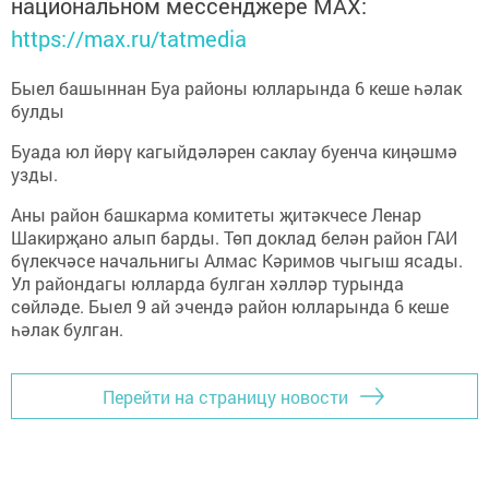
национальном мессенджере MАХ:
https://max.ru/tatmedia
Быел башыннан Буа районы юлларында 6 кеше һәлак
булды
Буада юл йөрү кагыйдәләрен саклау буенча киңәшмә
узды.
Аны район башкарма комитеты җитәкчесе Ленар
Шакирҗано алып барды. Төп доклад белән район ГАИ
бүлекчәсе начальнигы Алмас Кәримов чыгыш ясады.
Ул райондагы юлларда булган хәлләр турында
сөйләде. Быел 9 ай эчендә район юлларында 6 кеше
һәлак булган.
Перейти на страницу новости