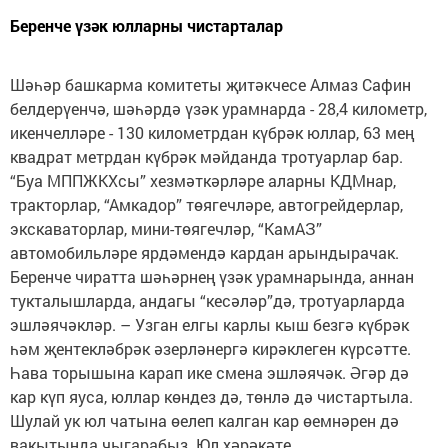
Беренче үзәк юлларны чистарталар
Шәһәр башкарма комитеты җитәкчесе Алмаз Сафин
белдерүенчә, шәһәрдә үзәк урамнарда - 28,4 километр,
икенчелләре - 130 километрдан күбрәк юллар, 63 мең
квадрат метрдан күбрәк мәйданда тротуарлар бар.
“Буа МППЖКХсы” хезмәткәрләре аларны КДМнар,
тракторлар, “Амкадор” төягечләре, автогрейдерлар,
экскаваторлар, мини-төягечләр, “КамАЗ”
автомобильләре ярдәмендә кардан арындырачак.
Беренче чиратта шәһәрнең үзәк урамнарында, аннан
тукталышларда, андагы “кесәләр”дә, тротуарларда
эшләячәкләр. – Узган елгы карлы кыш безгә күбрәк
һәм җентекләбрәк әзерләнергә кирәклеген күрсәтте.
Һава торышына карап ике смена эшләячәк. Әгәр дә
кар күп яуса, юллар көндез дә, төнлә дә чистартыла.
Шулай ук юл чатына өелеп калган кар өемнәрен дә
вакытында чыгарабыз. Юл хәрәкәте