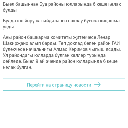
Быел башыннан Буа районы юлларында 6 кеше һәлак
булды
Буада юл йөрү кагыйдәләрен саклау буенча киңәшмә
узды.
Аны район башкарма комитеты җитәкчесе Ленар
Шакирҗано алып барды. Төп доклад белән район ГАИ
бүлекчәсе начальнигы Алмас Кәримов чыгыш ясады.
Ул райондагы юлларда булган хәлләр турында
сөйләде. Быел 9 ай эчендә район юлларында 6 кеше
һәлак булган.
Перейти на страницу новости