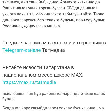
тиешмен, дип саныйм”, - диде. Армиягә киткәнче дә
Рәшит намаз укый торган булган, СВОда да намаз
укырга вакыт та, мөмкинлек тә табылуын әйтә. Төрле
дин вәкилләренең бер теләктә булуын, исән-сау булып
Россиянең җиңәчәгенә ышана.
Следите за самым важным и интересным в
Telegram-канале
Татмедиа
Читайте новости Татарстана в
национальном мессенджере MАХ:
https://max.ru/tatmedia
Быел башыннан Буа районы юлларында 6 кеше һәлак
булды
Буада юл йөрү кагыйдәләрен саклау буенча киңәшмә