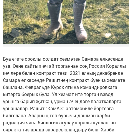
Буа егете сроклы солдат хезмәтен Самара өлкәсендә
уза. Өенә кайтып өч ай торганнан соң Россия Кораллы
көчләре белән контракт төзи. 2021 елның декабрендә
Самара өлкәсендә Рәшитнең контракт буенча хезмәте
башлана. Февральдә Курск ягына командировкага
китәргә боерык була. Ул хезмәт итә торган взвод
урынга барып җиткәч, урман эчендәге палаткаларга
урнашалар. Рәшит “КамАЗ” автомобиле йөртергә
билгеләнә. Аларның төп бурычы дошман хәрби
радиация яисә биологик агулау коралы кулланган
очракта тиз арада зарарсызландыру була. Хәрби