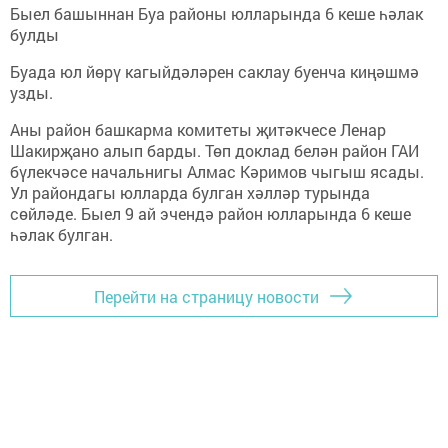
Быел башыннан Буа районы юлларында 6 кеше һәлак
булды
Буада юл йөрү кагыйдәләрен саклау буенча киңәшмә
узды.
Аны район башкарма комитеты җитәкчесе Ленар
Шакирҗано алып барды. Төп доклад белән район ГАИ
бүлекчәсе начальнигы Алмас Кәримов чыгыш ясады.
Ул райондагы юлларда булган хәлләр турында
сөйләде. Быел 9 ай эчендә район юлларында 6 кеше
һәлак булган.
Перейти на страницу новости