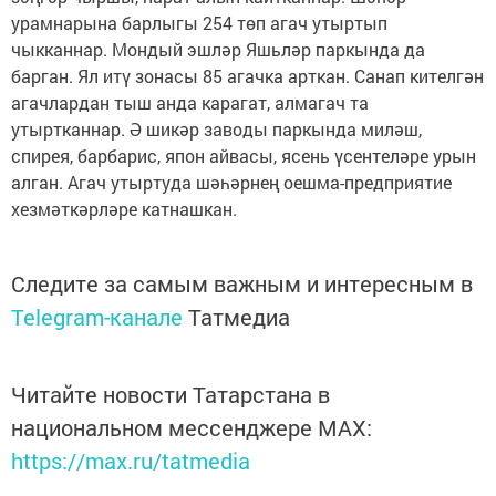
урамнарына барлыгы 254 төп агач утыртып
чыкканнар. Мондый эшләр Яшьләр паркында да
барган. Ял итү зонасы 85 агачка арткан. Санап кителгән
агачлардан тыш анда карагат, алмагач та
утыртканнар. Ә шикәр заводы паркында миләш,
спирея, барбарис, япон айвасы, ясень үсентеләре урын
алган. Агач утыртуда шәһәрнең оешма-предприятие
хезмәткәрләре катнашкан.
Следите за самым важным и интересным в
Telegram-канале
Татмедиа
Читайте новости Татарстана в
национальном мессенджере MАХ:
https://max.ru/tatmedia