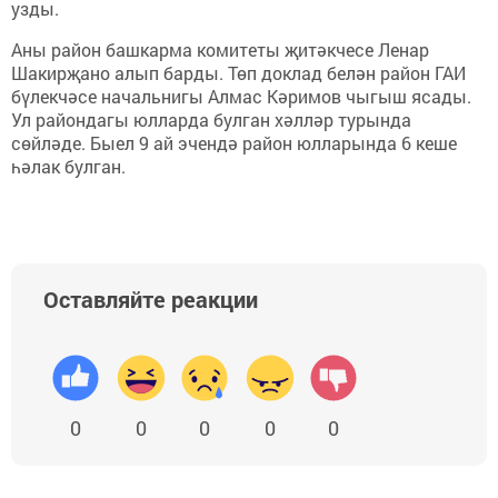
узды.
Аны район башкарма комитеты җитәкчесе Ленар
Шакирҗано алып барды. Төп доклад белән район ГАИ
бүлекчәсе начальнигы Алмас Кәримов чыгыш ясады.
Ул райондагы юлларда булган хәлләр турында
сөйләде. Быел 9 ай эчендә район юлларында 6 кеше
һәлак булган.
Оставляйте реакции
0
0
0
0
0