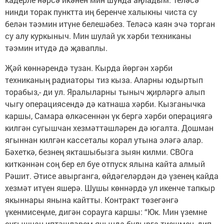
нинди торак пунктта иң беренче халыкны чиста су
белән тәэмин итүне белешәбез. Теләсә каян эчә торган
су алу куркыныч. Мин шулай ук хәрби техниканы
тәэмин итүдә дә җаваплы.
Җәй көннәрендә тузан. Кырда йөргән хәрби
техниканың радиаторы тиз кыза. Аларны юдыртып
торабыз,- ди ул. Яралыларны тыныч җирләргә алып
чыгу операциясендә дә катнаша хәрби. Кызганычка
каршы, Самара өлкәсеннән үк бергә хәрби операциягә
килгән сугышчан хезмәттәшләрен дә югалта. Дошман
ягыннан килгән кассеталы корал утына эләгә алар.
Бәхеткә, безнең якташыбызга зыян килми. СВОга
киткәннән соң бер ел буе отпуск ялына кайта алмый
Рәшит. Әтисе авырганга, өйдәгеләрдән дә үзенең кайда
хезмәт итүен яшерә. Шушы көннәрдә ул икенче тапкыр
якыннары янына кайтты. Контракт төзегәнгә
үкенмисеңме, дигән сорауга каршы: “Юк. Мин үземне
сугышчан иптәшләрем янында булырга тиешмен, дип