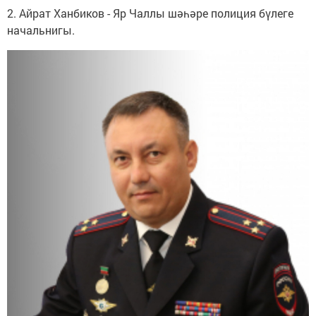
2. Айрат Ханбиков - Яр Чаллы шәһәре полиция бүлеге
начальнигы.