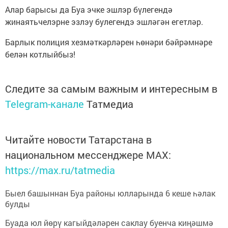
Алар барысы да Буа эчке эшлэр бүлегендә
жинаятьчелэрне эзлэу булегендэ эшләгән егетләр.
Барлык полиция хезмәткәрләрен һөнәри бәйрәмнәре
белән котлыйбыз!
Следите за самым важным и интересным в
Telegram-канале
Татмедиа
Читайте новости Татарстана в
национальном мессенджере MАХ:
https://max.ru/tatmedia
Быел башыннан Буа районы юлларында 6 кеше һәлак
булды
Буада юл йөрү кагыйдәләрен саклау буенча киңәшмә