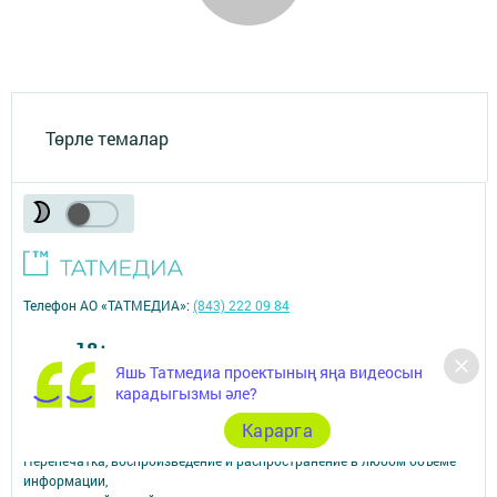
Төрле темалар
Телефон АО «ТАТМЕДИА»:
(843) 222 09 84
18+
Яшь Татмедиа проектының яңа видеосын
карадыгызмы әле?
© 2011 - 2026. Знамя газета Буинского района. Все права защищены.
© ТАТМЕДИА. Все материалы, размещенные на сайте, защищены
Карарга
законом.
Перепечатка, воспроизведение и распространение в любом объеме
информации,