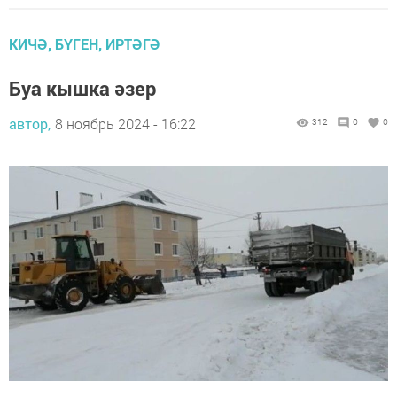
КИЧӘ, БҮГЕН, ИРТӘГӘ
Буа кышка әзер
автор,
8 ноябрь 2024 - 16:22
312
0
0