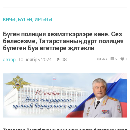
КИЧӘ, БҮГЕН, ИРТӘГӘ
Бүген полиция хезмэткэрлэре көне. Сез
беләсезме, Татарстанның дүрт полиция
бүлеген Буа егетләре җитәкли
автор,
10 ноябрь 2024 - 09:08
393
0
1