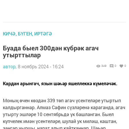
КИЧӘ, БҮГЕН, ИРТӘГӘ
Буада быел 300дән күбрәк агач
утырттылар
автор,
8 ноябрь 2024 - 16:24
349
0
0
Кардан арынгач, язын шәһәр яшеллеккә күмеләчәк.
Моның өчен көздән 339 төп агач үсентеләре утыртып
калдырганнар. Алмаз Сафин сүзләренә караганда, агач
утырту эшләре 10 сентябрьдә үк башланган. Быел
күпчелек имән үсентеләре, шулай ук миләш, каштан,
зәңгәр чыршы, нарат алып кайтканнар. Шәһәр