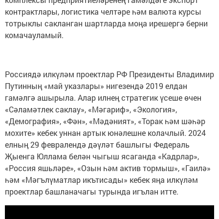
контрактлары, логистика челтәре һәм валюта курсы
тотрыклы сакланган шартларда моңа ирешергә берни
комачауламый.
Россиядә илкүләм проектлар РФ Президенты Владимир
Путинның «май указлары» нигезендә 2019 елдан
гамәлгә ашырыла. Алар илнең стратегик үсеше өчен
«Сәламәтлек саклау», «Мәгариф», «Экология»,
«Демография», «Фән», «Мәдәният», «Торак һәм шәһәр
мохите» кебек уннан артык юнәлешне колачлый. 2024
елның 29 февралендә дәүләт башлыгы Федераль
Җыенга Юллама белән чыгыш ясаганда «Кадрлар»,
«Россия яшьләре», «Озын һәм актив тормыш», «Гаилә»
һәм «Мәгълүматлар икътисады» кебек яңа илкүләм
проектлар башланачагы турында игълан итте.