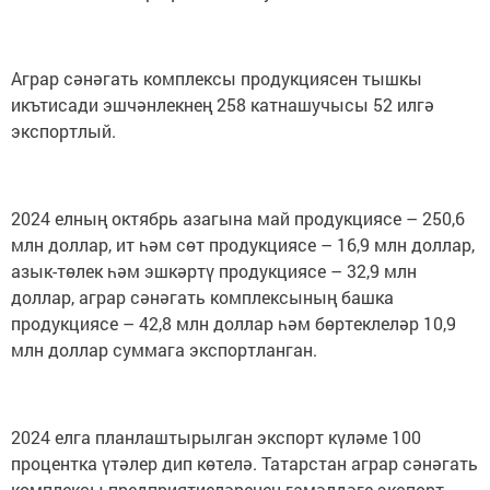
Аграр сәнәгать комплексы продукциясен тышкы
икътисади эшчәнлекнең 258 катнашучысы 52 илгә
экспортлый.
2024 елның октябрь азагына май продукциясе – 250,6
млн доллар, ит һәм сөт продукциясе – 16,9 млн доллар,
азык-төлек һәм эшкәртү продукциясе – 32,9 млн
доллар, аграр сәнәгать комплексының башка
продукциясе – 42,8 млн доллар һәм бөртеклеләр 10,9
млн доллар суммага экспортланган.
2024 елга планлаштырылган экспорт күләме 100
процентка үтәлер дип көтелә. Татарстан аграр сәнәгать
комплексы предприятиеләренең гамәлдәге экспорт