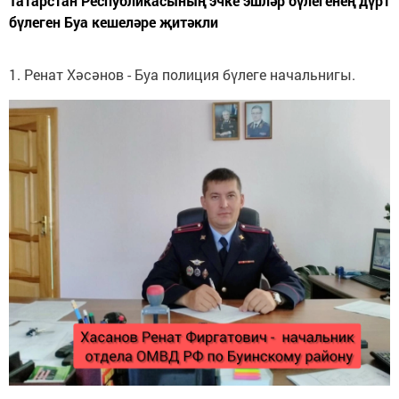
Татарстан Республикасының эчке эшләр бүлегенең дүрт
бүлеген Буа кешеләре җитәкли
1. Ренат Хәсәнов - Буа полиция бүлеге начальнигы.