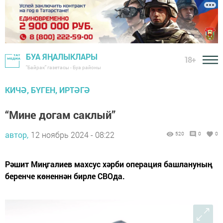
БУА ЯҢАЛЫКЛАРЫ
18+
"Байрак" газетасы - Буа районы
КИЧӘ, БҮГЕН, ИРТӘГӘ
“Мине догам саклый”
автор,
12 ноябрь 2024 - 08:22
520
0
0
Рәшит Миңгалиев махсус хәрби операция башлануның
беренче көненнән бирле СВОда.