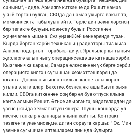
саныйм”, - диде. Армиягә киткәнче дә Рәшит намаз
укый торган булган, СВОда да намаз укырга вакыт та,
мөмкинлек тә табылуын әйтә. Төрле дин вәкилләренең
бер теләктә булуын, исән-сау булып Россиянең
җиңәчәгенә ышана. Сүз уңаенҖәй көннәрендә тузан.
Кырда йөргән хәрби техниканың радиаторы тиз кыза.
Аларны юдыртып торабыз,- ди ул. Яралыларны тыныч
җирләргә алып чыгу операциясендә дә катнаша хәрби.
Кызганычка каршы, Самара өлкәсеннән үк бергә хәрби
операциягә килгән сугышчан хезмәттәшләрен дә
югалта. Дошман ягыннан килгән кассеталы корал
утына эләгә алар. Бәхеткә, безнең якташыбызга зыян
килми. СВОга киткәннән соң бер ел буе отпуск ялына
кайта алмый Рәшит. Әтисе авырганга, өйдәгеләрдән дә
үзенең кайда хезмәт итүен яшерә. Шушы көннәрдә ул
икенче тапкыр якыннары янына кайтты. Контракт
төзегәнгә үкенмисеңме, дигән сорауга каршы: “Юк. Мин
үземне сугышчан иптәшләрем янында булырга