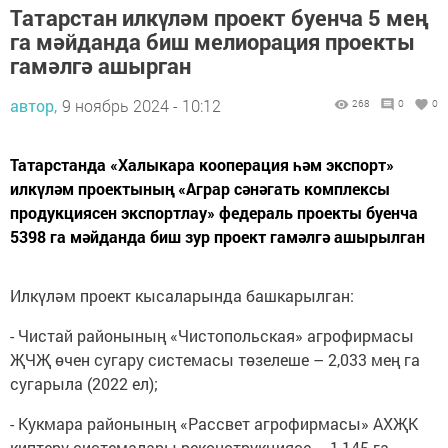
Татарстан илкүләм проект буенча 5 мең
га мәйданда биш мелиорация проекты
гамәлгә ашырган
автор,
9 ноябрь 2024 - 10:12
268
0
0
Татарстанда «Халыкара кооперация һәм экспорт»
илкүләм проектының «Аграр сәнәгать комплексы
продукциясен экспортлау» федераль проекты буенча
5398 га мәйданда биш зур проект гамәлгә ашырылган
Илкүләм проект кысаларында башкарылган:
- Чистай районының «Чистопольская» агрофирмасы
ҖЧҖ өчен сугару системасы төзелеше – 2,033 мең га
сугарыла (2022 ел);
- Кукмара районының «Рассвет агрофирмасы» АХҖК
киптерү системалары реконструкциясе – 1,145 га