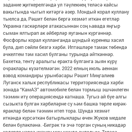
задание җиткерелгәндә ул тәүлекнең теләсә кайсы
вакытында чыгып китәргә әзер. Мондый корал куллану
тыелса да, Рәшит белән бергә хезмәт иткән егетләр
Украина гаскәрләре атакасыннан соң һавада яңгыр
сыман ялтырап ак әйберләр яуганын күргәннәр.
Фосфорлы корал кулланганда шундый күренеш хасил
була, дип сөйли безгә хәрби. Иптәшләре тамак төбендә
әчкелтем тәм хасил булганы турында әйткәннәр.
Бәхеткә, тентү аралыгы еракта булганга зыян күрү
очраклары күзәтелмәгән. 2022 елның июль аеннан
взвод командиры урынбасары Рәшит Миңгалиев
Луганск халык республикасы территориясендә хәрби
зонада “КамАЗ” автомобиле белән тормыш эшчәнлеген
тәэмин итү операциясендә катнаша. Тугыз ай буе алгы
сызыкта булган хәрбиләрне су һәм башка төрле кирәк-
яраклар белән тәэмин итеп тора. Шунда хезмәт
иткәндә күрсәткән батырлыклары өчен Жуков медале
белән бүләкләнә. -Бигрәк тә эчә торган суның никадәр
кадерле нәрсә икәнен мин шунда аңладым. Теләсә