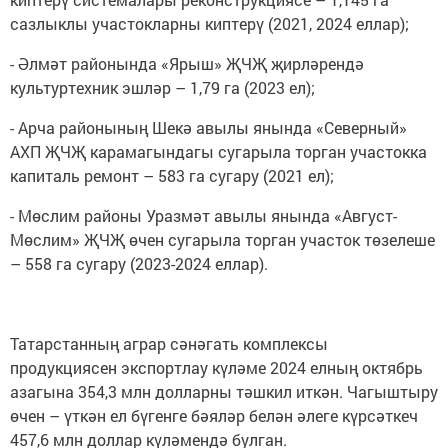
сазлыклы участокларны киптерү (2021, 2024 еллар);
- Әлмәт районында «Ярыш» ҖЧҖ җирләрендә
культуртехник эшләр – 1,79 га (2023 ел);
- Арча районының Шекә авылы янында «Северный»
АХП ҖЧҖ карамагындагы сугарыла торган участокка
капиталь ремонт – 583 га сугару (2021 ел);
- Мөслим районы Уразмәт авылы янында «Август-
Мөслим» ҖЧҖ өчен сугарыла торган участок төзелеше
– 558 га сугару (2023-2024 еллар).
Татарстанның аграр сәнәгать комплексы
продукциясен экспортлау күләме 2024 елның октябрь
азагына 354,3 млн долларны тәшкил иткән. Чагыштыру
өчен – үткән ел бүгенге бәяләр белән әлеге күрсәткеч
457,6 млн доллар күләмендә булган.