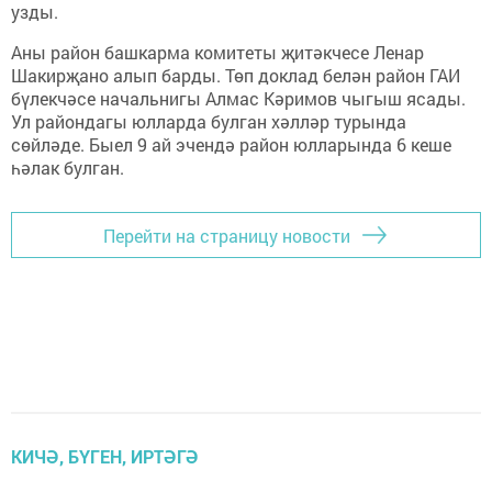
узды.
Аны район башкарма комитеты җитәкчесе Ленар
Шакирҗано алып барды. Төп доклад белән район ГАИ
бүлекчәсе начальнигы Алмас Кәримов чыгыш ясады.
Ул райондагы юлларда булган хәлләр турында
сөйләде. Быел 9 ай эчендә район юлларында 6 кеше
һәлак булган.
Перейти на страницу новости
КИЧӘ, БҮГЕН, ИРТӘГӘ