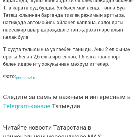
караганда, шушы көннәрдә 28 яшьлек шәһәрдә яшәүче
Т.га карата суд булды. Ул быел май аенда төнлә Буа-
Тәтеш юлыннан барганда тизлек режимын арттыра,
нәтиҗәдә автомобиль әйләнеп каплана, салондагы
пассажир авыр дәрәҗәдәге тән җәрәхәтләре алып
һәлак була.
Т. судта тулысынча үз гаебен таныды. Аны 2 ел сынау
срогы белән 2,6 елга ирегеннән, 1,6 елга транспорт
белән идарә итү хокукыннан мәхрүм иттеләр.
Фото:
pereslavl.ru
Следите за самым важным и интересным в
Telegram-канале
Татмедиа
Читайте новости Татарстана в
национальном мессенджере MАХ: