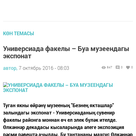
КӨН ТЕМАСЫ
Универсиада факелы – Буа музеендагы
экспонат
автор,
7 октябрь 2016 - 08:03
847
0
0
Туган якны өйрәнү музееның "Безнең якташлар"
залындагы экспонат - Универсиаданың сувенир
факелы районга моннан өч ел элек бүләк ителде.
Өлкәннәр декадасы кысаларында әлеге экспозиция
рәсми рәвештә ачылды. Бу тантананы махсус Өлкәннәр