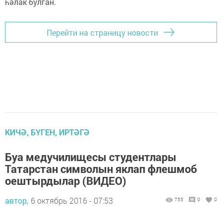
һәлак булган.
Перейти на страницу новости
КИЧӘ, БҮГЕН, ИРТӘГӘ
Буа медучилищесы студентлары
Татарстан символын яклап флешмоб
оештырдылар (ВИДЕО)
автор,
6 октябрь 2016 - 07:53
755
0
0