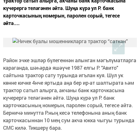
трактор сатып алырга, акчаны банк карточкасына
күчерергә теләгәнен әйтә. Шуңа күрә ул Р. банк
карточкасының номерын, паролен сорый, тегесе
әйтә....
Район эчке эшләр бүлегеннән алынган мәгълүматларга
караганда, шәһәрдә яшәүче 1987 елгы Р. "Авито"
сайтына трактор сату турында игълан куя. Шул ук
көнне кичке 4нче яртыда аңа бер ир-ат шалтырата һәм
трактор сатып алырга, акчаны банк карточкасына
күчерергә теләгәнен әйтә. Шуңа күрә ул Р. банк
карточкасының номерын, паролен сорый, тегесе әйтә.
Берничә минутта Р.ның кесә телефонына аның банк
карточкасыннан 10 мең сум акча юкка чыгуы турында
СМС килә. Тикшерү бара.