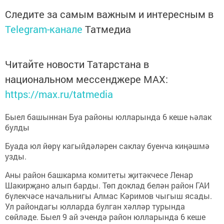
Следите за самым важным и интересным в
Telegram-канале
Татмедиа
Читайте новости Татарстана в
национальном мессенджере MАХ:
https://max.ru/tatmedia
Быел башыннан Буа районы юлларында 6 кеше һәлак
булды
Буада юл йөрү кагыйдәләрен саклау буенча киңәшмә
узды.
Аны район башкарма комитеты җитәкчесе Ленар
Шакирҗано алып барды. Төп доклад белән район ГАИ
бүлекчәсе начальнигы Алмас Кәримов чыгыш ясады.
Ул райондагы юлларда булган хәлләр турында
сөйләде. Быел 9 ай эчендә район юлларында 6 кеше