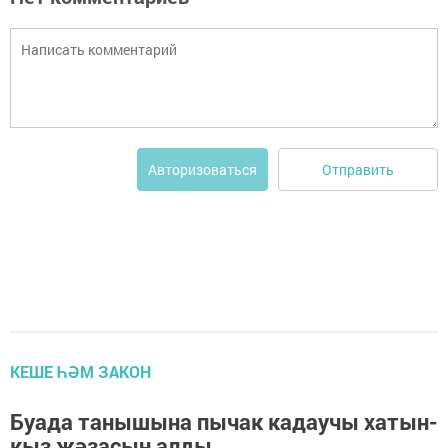
Отправить
Авторизоваться
КЕШЕ ҺӘМ ЗАКОН
Буада танышына пычак кадаучы хатын-
кыз җәзасын алды