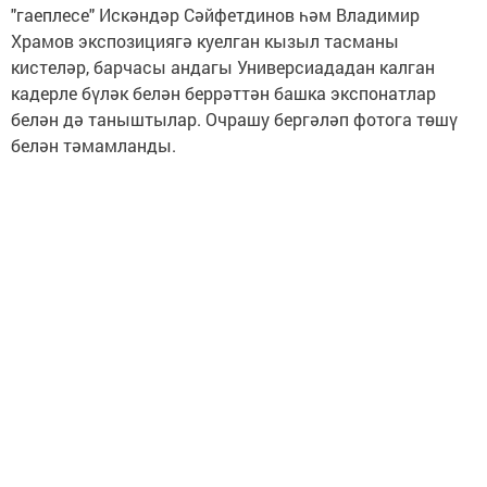
"гаеплесе" Искәндәр Сәйфетдинов һәм Владимир
Храмов экспозициягә куелган кызыл тасманы
кистеләр, барчасы андагы Универсиададан калган
кадерле бүләк белән беррәттән башка экспонатлар
белән дә таныштылар. Очрашу бергәләп фотога төшү
белән тәмамланды.