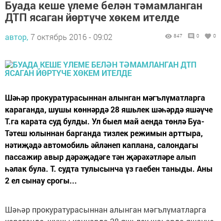
Буада кеше үлеме белән тәмамланган
ДТП ясаган йөртүче хөкем ителде
автор,
7 октябрь 2016 - 09:02
847
0
0
Шәһәр прокуратурасыннан алынган мәгълүматларга
караганда, шушы көннәрдә 28 яшьлек шәһәрдә яшәүче
Т.га карата суд булды. Ул быел май аенда төнлә Буа-
Тәтеш юлыннан барганда тизлек режимын арттыра,
нәтиҗәдә автомобиль әйләнеп каплана, салондагы
пассажир авыр дәрәҗәдәге тән җәрәхәтләре алып
һәлак була. Т. судта тулысынча үз гаебен таныды. Аны
2 ел сынау срогы...
Шәһәр прокуратурасыннан алынган мәгълүматларга