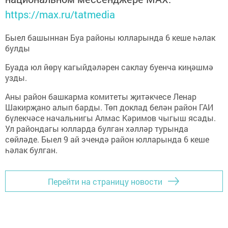
https://max.ru/tatmedia
Быел башыннан Буа районы юлларында 6 кеше һәлак
булды
Буада юл йөрү кагыйдәләрен саклау буенча киңәшмә
узды.
Аны район башкарма комитеты җитәкчесе Ленар
Шакирҗано алып барды. Төп доклад белән район ГАИ
бүлекчәсе начальнигы Алмас Кәримов чыгыш ясады.
Ул райондагы юлларда булган хәлләр турында
сөйләде. Быел 9 ай эчендә район юлларында 6 кеше
һәлак булган.
Перейти на страницу новости