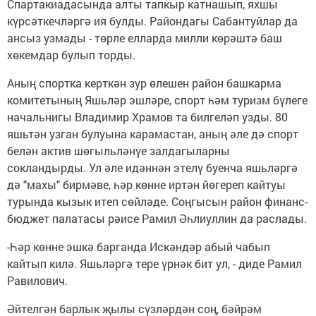
Спартакиадасында алты тапкыр катнашып, яхшы
күрсәткечләргә ия булды. Райондагы Сабантуйлар да
ансыз узмады - төрле елларда милли көрәштә баш
хөкемдар булып торды.
Аның спортка керткән зур өлешен район башкарма
комитетының Яшьләр эшләре, спорт һәм туризм бүлеге
начальнигы Владимир Храмов та билгеләп узды. 80
яшьтән узган булуына карамастан, аның әле дә спорт
белән актив шөгыльләнүе залдагыларны
сокландырды. Ул әле идәннән этелү буенча яшьләргә
дә "махы" бирмәве, һәр көнне иртән йөгереп кайтуы
турында кызык итеп сөйләде. Соңгысын район финанс-
бюджет палатасы рәисе Рамил Әһлиуллин да раслады.
-Һәр көнне эшкә барганда Искәндәр абый чабып
кайтып килә. Яшьләргә тере үрнәк бит ул, - диде Рамил
Равилович.
Әйтелгән барлык җылы сүзләрдән соң, бәйрәм