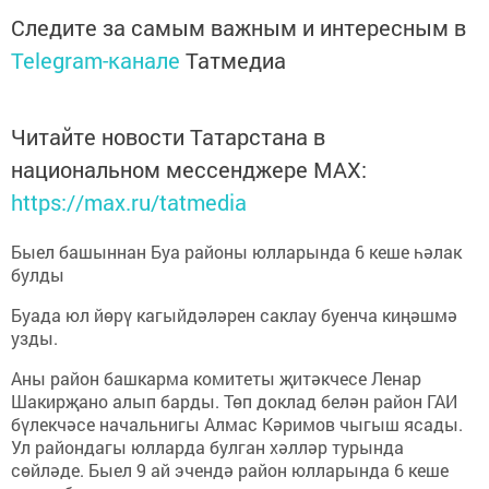
Следите за самым важным и интересным в
Telegram-канале
Татмедиа
Читайте новости Татарстана в
национальном мессенджере MАХ:
https://max.ru/tatmedia
Быел башыннан Буа районы юлларында 6 кеше һәлак
булды
Буада юл йөрү кагыйдәләрен саклау буенча киңәшмә
узды.
Аны район башкарма комитеты җитәкчесе Ленар
Шакирҗано алып барды. Төп доклад белән район ГАИ
бүлекчәсе начальнигы Алмас Кәримов чыгыш ясады.
Ул райондагы юлларда булган хәлләр турында
сөйләде. Быел 9 ай эчендә район юлларында 6 кеше