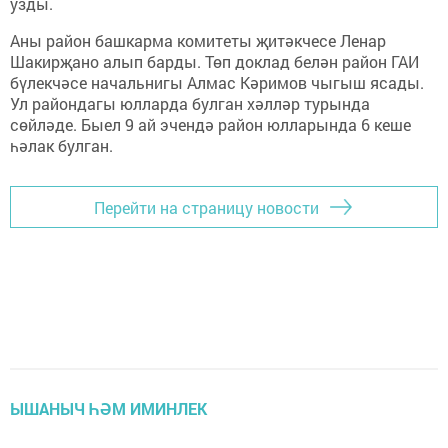
узды.
Аны район башкарма комитеты җитәкчесе Ленар
Шакирҗано алып барды. Төп доклад белән район ГАИ
бүлекчәсе начальнигы Алмас Кәримов чыгыш ясады.
Ул райондагы юлларда булган хәлләр турында
сөйләде. Быел 9 ай эчендә район юлларында 6 кеше
һәлак булган.
Перейти на страницу новости
ЫШАНЫЧ ҺӘМ ИМИНЛЕК