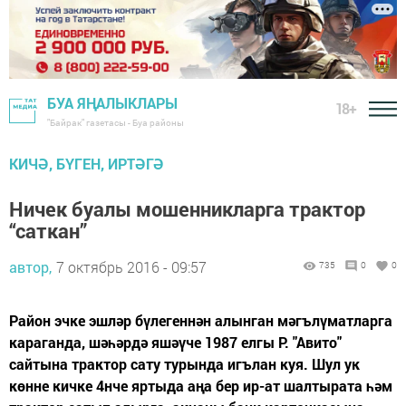
БУА ЯҢАЛЫКЛАРЫ
18+
"Байрак" газетасы - Буа районы
КИЧӘ, БҮГЕН, ИРТӘГӘ
Ничек буалы мошенникларга трактор
“саткан”
автор,
7 октябрь 2016 - 09:57
735
0
0
Район эчке эшләр бүлегеннән алынган мәгълүматларга
караганда, шәһәрдә яшәүче 1987 елгы Р. "Авито"
сайтына трактор сату турында игълан куя. Шул ук
көнне кичке 4нче яртыда аңа бер ир-ат шалтырата һәм