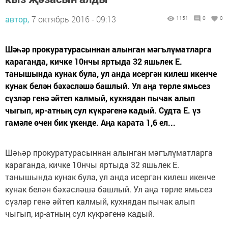
автор,
7 октябрь 2016 - 09:13
1151
0
0
Шәһәр прокуратурасыннан алынган мәгълүматларга
караганда, кичке 10нчы яртыда 32 яшьлек Е.
танышында кунак була, ул анда исергән килеш икенче
кунак белән бәхәсләшә башлый. Ул аңа төрле ямьсез
сүзләр генә әйтеп калмый, кухнядан пычак алып
чыгып, ир-атның сул күкрәгенә кадый. Судта Е. үз
гамәле өчен бик үкенде. Аңа карата 1,6 ел...
Шәһәр прокуратурасыннан алынган мәгълүматларга
караганда, кичке 10нчы яртыда 32 яшьлек Е.
танышында кунак була, ул анда исергән килеш икенче
кунак белән бәхәсләшә башлый. Ул аңа төрле ямьсез
сүзләр генә әйтеп калмый, кухнядан пычак алып
чыгып, ир-атның сул күкрәгенә кадый.