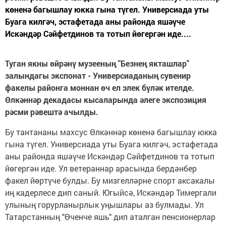
көненә багышлау юкка гына түгел. Универсиада уты
Буага килгәч, эстафетада аны районда яшәүче
Искәндәр Сәйфетдинов та тотып йөгергән иде....
Туган якны өйрәнү музееның "Безнең якташлар"
залындагы экспонат - Универсиаданың сувенир
факелы районга моннан өч ел элек бүләк ителде.
Өлкәннәр декадасы кысаларында әлеге экспозиция
рәсми рәвештә ачылды.
Бу тантананы махсус Өлкәннәр көненә багышлау юкка
гына түгел. Универсиада уты Буага килгәч, эстафетада
аны районда яшәүче Искәндәр Сәйфетдинов та тотып
йөгергән иде. Ул ветераннар арасында бердәнбер
факел йөртүче булды. Бу мизгелләрне спорт аксакалы
иң кадерлесе дип саный. Югыйсә, Искәндәр Тимергали
улының горурланырлык уңышлары аз булмады. Ул
Татарстанның "Өченче яшь" дип аталган пенсионерлар