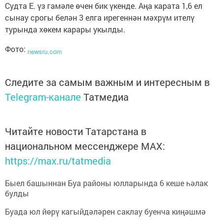
Судта Е. үз гамәле өчен бик үкенде. Аңа карата 1,6 ел
сынау срогы белән 3 елга ирегеннән мәхрүм ителү
турында хөкем карары укылды.
Фото:
newsru.com
Следите за самым важным и интересным в
Telegram-канале
Татмедиа
Читайте новости Татарстана в
национальном мессенджере MАХ:
https://max.ru/tatmedia
Быел башыннан Буа районы юлларында 6 кеше һәлак
булды
Буада юл йөрү кагыйдәләрен саклау буенча киңәшмә