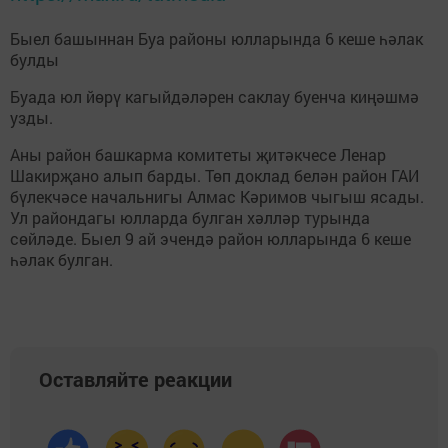
Быел башыннан Буа районы юлларында 6 кеше һәлак
булды
Буада юл йөрү кагыйдәләрен саклау буенча киңәшмә
узды.
Аны район башкарма комитеты җитәкчесе Ленар
Шакирҗано алып барды. Төп доклад белән район ГАИ
бүлекчәсе начальнигы Алмас Кәримов чыгыш ясады.
Ул райондагы юлларда булган хәлләр турында
сөйләде. Быел 9 ай эчендә район юлларында 6 кеше
һәлак булган.
Оставляйте реакции