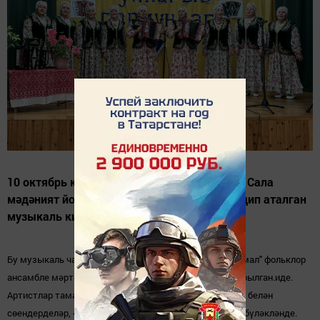
10 октябрь көнне Кама Тамагы районы Яңа Сала
мәдәният йортында «Уйнагыз гармуннар» дип аталган
музыкаль кичә булды.
Бу музыкаль чарага Буа районын
ың
танылган " Г
ө
л
җ
амал" фольклор
ансамбле м
ә
рт
ә
б
ә
ле кунак булып чыгыш ясарга чакырылган.иде.
Артистлар тамашачыларны зур концерт программасы белән
сөендерделәр
,
«Г
ө
лжамал» коллективы диплом белән бүләклән
де
.