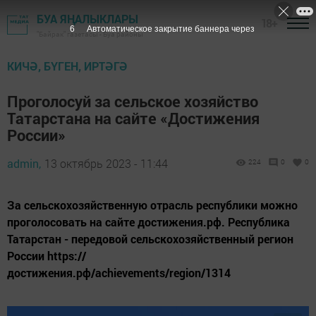
БУА ЯҢАЛЫКЛАРЫ
18+
5
Автоматическое закрытие баннера через
"Байрак" газетасы - Буа районы
КИЧӘ, БҮГЕН, ИРТӘГӘ
Проголосуй за сельское хозяйство
Татарстана на сайте «Достижения
России»
admin,
13 октябрь 2023 - 11:44
224
0
0
За сельскохозяйственную отрасль республики можно
проголосовать на сайте достижения.рф. Республика
Татарстан - передовой сельскохозяйственный регион
России https://
достижения.рф/achievements/region/1314