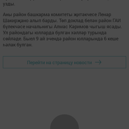
узды.
Аны район башкарма комитеты җитәкчесе Ленар
Шакирҗано алып барды. Төп доклад белән район ГАИ
бүлекчәсе начальнигы Алмас Кәримов чыгыш ясады.
Ул райондагы юлларда булган хәлләр турында
сөйләде. Быел 9 ай эчендә район юлларында 6 кеше
һәлак булган.
Перейти на страницу новости