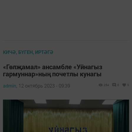
КИЧӘ, БҮГЕН, ИРТӘГӘ
«Гөлҗамал» ансамбле «Уйнагыз
гармуннар»ның почетлы кунагы
admin,
12 октябрь 2023 - 09:39
254
0
0