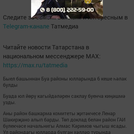
Следите за самым важным и интересным в
Telegram-канале
Татмедиа
Читайте новости Татарстана в
национальном мессенджере MАХ:
https://max.ru/tatmedia
Быел башыннан Буа районы юлларында 6 кеше һәлак
булды
Буада юл йөрү кагыйдәләрен саклау буенча киңәшмә
узды.
Аны район башкарма комитеты җитәкчесе Ленар
Шакирҗано алып барды. Төп доклад белән район ГАИ
бүлекчәсе начальнигы Алмас Кәримов чыгыш ясады.
Ул райондагы юлларда булган хәлләр турында