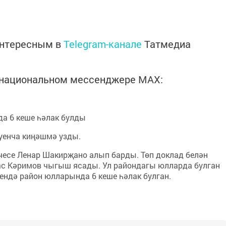
интересным в
Telegram-канале
Татмедиа
в национальном мессенджере MАХ:
а 6 кеше һәлак булды
уенча киңәшмә узды.
есе Ленар Шакирҗано алып барды. Төп доклад белән
ас Кәримов чыгыш ясады. Ул райондагы юлларда булган
чендә район юлларында 6 кеше һәлак булган.