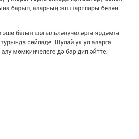
на барып, аларның эш шартлары белән
з эше белән шөгыльләнүчеләргә ярдәмгә
турында сөйләде. Шулай ук ул аларга
алу мөмкинчелеге дә бар дип әйтте.