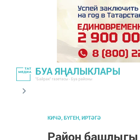
БУА ЯҢАЛЫКЛАРЫ
"Байрак" газетасы - Буа районы
КИЧӘ, БҮГЕН, ИРТӘГӘ
Район башлыгы 