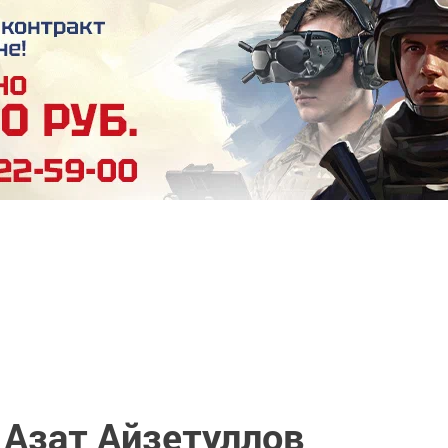
Азат Айзетуллов