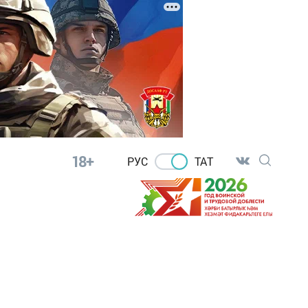
18+
РУС
ТАТ