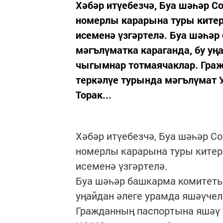
Хәбәр итүебезчә, Буа шәһәр 
номерлы карарына туры китер
исеменә үзгәртелә. Буа шәһә
мәгълүматка караганда, бу уң
чыгымнар тотмаячаклар. Гра
теркәлүе турында мәгълүмат 
Торак...
Хәбәр итүебезчә, Буа шәһәр С
номерлы карарына туры китер
исеменә үзгәртелә.
Буа шәһәр башкарма комитеты
уңайдан әлеге урамда яшәүче
Гражданның паспортына яшәү 