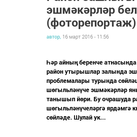
эшмәкәрләр бе
(фоторепортаж)
автор,
16 март 2016 - 11:56
Һәр айның беренче атнасында
район утырышлар залында эш
проблемалары турында сөйләш
шөгыльләнүче эшмәкәрләр ян
танышып йөри. Бу очрашуда р
шөгыльләнүчеләргә ярдәмгә к
сөйләде. Шулай ук...