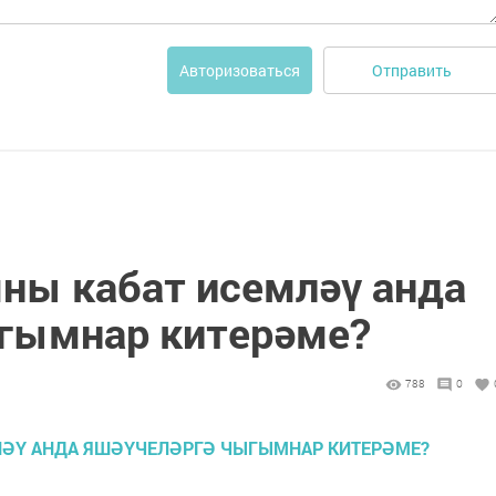
Отправить
Авторизоваться
мны кабат исемләү анда
гымнар китерәме?
788
0