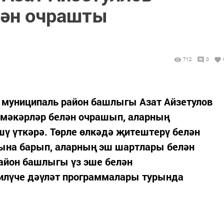
лән очрашты
712
0
 муниципаль район башлыгы Азат Айзетулов
мәкәрләр белән очрашып, аларның
ү үткәрә. Төрле өлкәдә җитештерү белән
ына барып, аларның эш шартлары белән
айон башлыгы үз эше белән
илүче дәүләт программалары турында