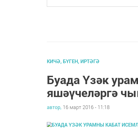
КИЧӘ, БҮГЕН, ИРТӘГӘ
Буада Үзәк ура
яшәүчеләргә чы
автор,
16 март 2016 - 11:18