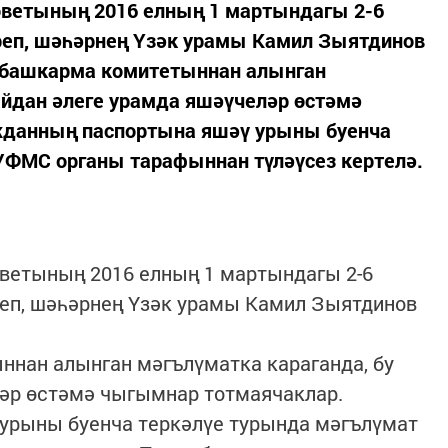
Советының 2016 елның 1 мартындагы 2-6
еп, шәһәрнең Үзәк урамы Камил Зыятдинов
р башкарма комитетыннан алынган
айдан әлеге урамда яшәүчеләр өстәмә
жданның паспортына яшәү урыны буенча
УФМС органы тарафыннан түләүсез кертелә.
оветының 2016 елның 1 мартындагы 2-6
еп, шәһәрнең Үзәк урамы Камил Зыятдинов
ннан алынган мәгълүматка караганда, бу
ләр өстәмә чыгымнар тотмаячаклар.
урыны буенча теркәлүе турында мәгълүмат