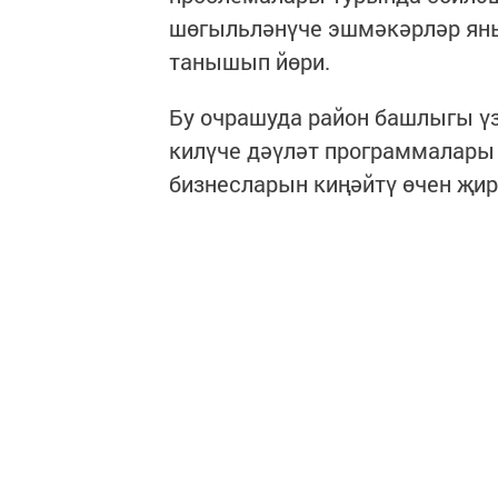
шөгыльләнүче эшмәкәрләр яны
танышып йөри.
Бу очрашуда район башлыгы ү
килүче дәүләт программалары 
бизнесларын киңәйтү өчен җир 