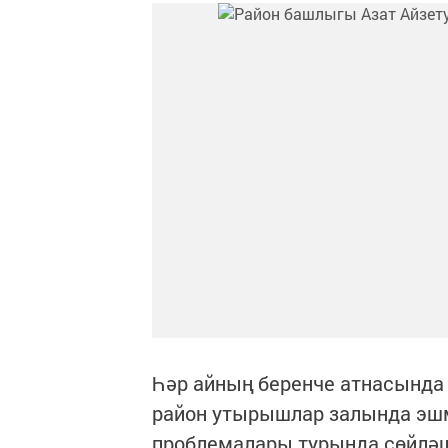
Һәр айның беренче атнасында
район утырышлар залында эш
проблемалары турында сөйләш