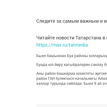
Следите за самым важным и 
Читайте новости Татарстана 
https://max.ru/tatmedia
Быел башыннан Буа районы юлларынд
Буада юл йөрү кагыйдәләрен саклау б
Аны район башкарма комитеты җитәкч
район ГАИ бүлекчәсе начальнигы Алм
хәлләр турында сөйләде. Быел 9 ай э