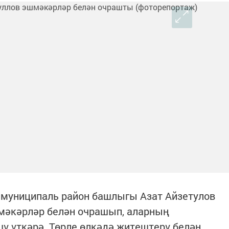
 муниципаль район башлыгы Азат Айзетулов
мәкәрләр белән очрашып, аларның
ү үткәрә. Төрле өлкәдә җитештерү белән