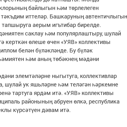
клорының байлыгын һәм төрлелеген
 тәкъдим иттеләр. Башкаруның автентичлыгы
 тапшыруга аерым игътибар бирелде.
дәниятен саклау һәм популярлаштыру, шулай
гә керткән өлеше өчен «УЯВ» коллективы
плом белән бүләкләнде. Бу бүләк
һәмиятен һәм аның төбәкнең мәдәни
дәни элемтәләрне ныгытуга, коллективлар
, шулай ук яшьләрне һәм теләгән һәркемне
енә тартуга ярдәм итә. «УЯВ» коллективы
ципаль районының абруен өлкә, республика
клы күрсәтүен дәвам итә.