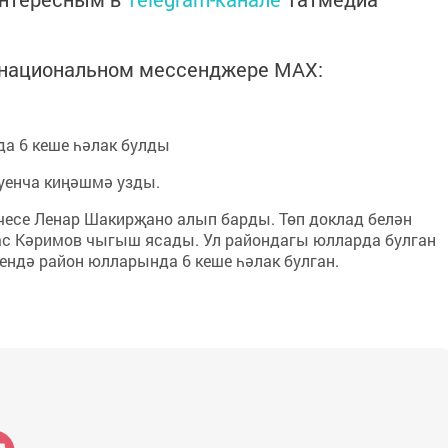
в национальном мессенджере MАХ:
а 6 кеше һәлак булды
уенча киңәшмә узды.
есе Ленар Шакирҗано алып барды. Төп доклад белән
ас Кәримов чыгыш ясады. Ул райондагы юлларда булган
чендә район юлларында 6 кеше һәлак булган.