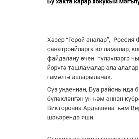
Бу хакта карар хокукый мәгъл
Хәзер “Герой аналар”, Россия
санатроийларга юлламалар, к
файдалану өчен түләүләргә чы
йөрүгә ташламалар ала алала
гамәлгә ашырылачак.
Сүз уңаеннан, Буа районында б
бүләкләнгән ун һәм аннан күб
Викторовна Ардышева һәм Вер
шәһәрендә яши.
Следите за самым важным и 