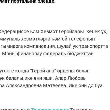
үмат порталына эленде.
 Федерациясе һәм Хезмәт Геройлары кебек үк,
оммуналь хезмәтләргә һәм өй телефонын
гымнарга компенсация, шулай ук транспортта
р. Моны финанслау федераль бюджеттан
үгенге көндә “Герой ана” ордены белән
рәк балалы ике әни яши. Алар Любовь
а Александровна Матвеева. Ике әни дә буа
интересным в
Telegram-канале
Татмедиа