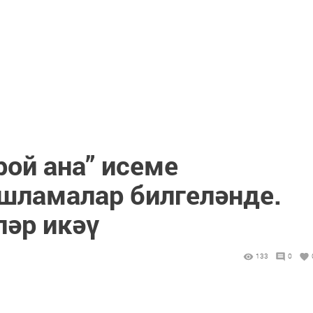
рой ана” исеме
ашламалар билгеләнде.
ләр икәү
133
0