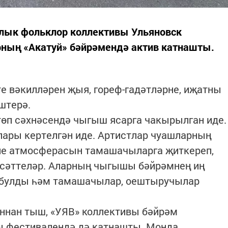
лык фольклор коллективы Ульяновск
рның «Акатуй» бәйрәмендә актив катнашты.
те вәкилләрен җыя, гореф-гадәтләрне, иҗатны
штерә.
төп сәхнәсендә чыгыш ясарга чакырылган иде.
ары кертелгән иде. Артистлар чуашларның
ле атмосферасын тамашачыларга җиткереп,
сәттеләр. Аларның чыгышы бәйрәмнең иң
 булды һәм тамашачылар, оештыручылар
ннан тыш, «УЯВ» коллективы бәйрәм
 фестивалендә дә катнашты. Монда