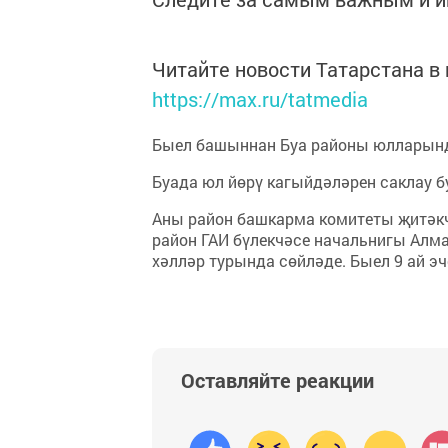
Читайте новости Татарстана 
https://max.ru/tatmedia
Быел башыннан Буа районы юлларынд
Буада юл йөрү кагыйдәләрен саклау б
Аны район башкарма комитеты җитәкч
район ГАИ бүлекчәсе начальнигы Алм
хәлләр турында сөйләде. Быел 9 ай э
Оставляйте реакции