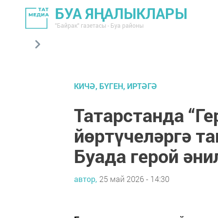
БУА ЯҢАЛЫКЛАРЫ
"Байрак" газетасы - Буа районы
КИЧӘ, БҮГЕН, ИРТӘГӘ
Татарстанда “Ге
йөртүчеләргә т
Буада герой әни
автор,
25 май 2026 - 14:30