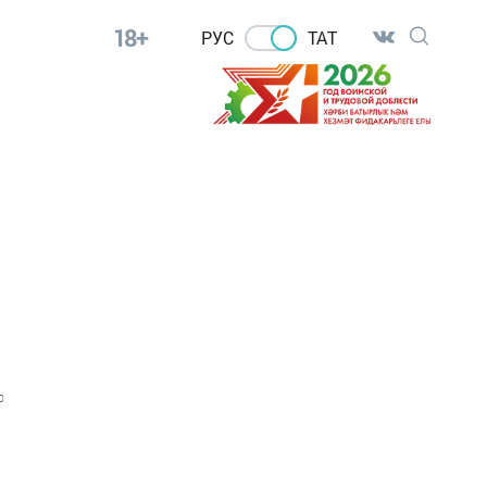
18+
РУС
ТАТ
0