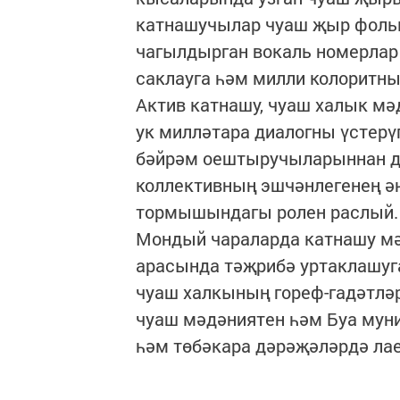
катнашучылар чуаш җыр фоль
чагылдырган вокаль номерлар
саклауга һәм милли колоритны
Актив катнашу, чуаш халык мә
ук милләтара диалогны үстерү
бәйрәм оештыручыларыннан ди
коллективның эшчәнлегенең ә
тормышындагы ролен раслый.
Мондый чараларда катнашу мә
арасында тәҗрибә уртаклашуга
чуаш халкының гореф-гадәтләр
чуаш мәдәниятен һәм Буа муни
һәм төбәкара дәрәҗәләрдә лае