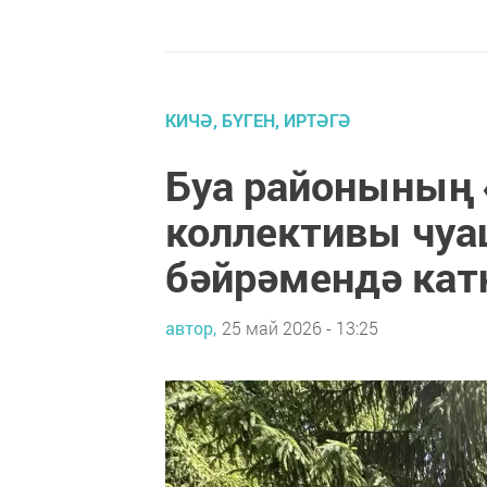
КИЧӘ, БҮГЕН, ИРТӘГӘ
Буа районының 
коллективы чуа
бәйрәмендә ка
автор,
25 май 2026 - 13:25