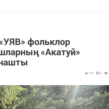
«УЯВ» фольклор
шларның «Акатуй»
тнашты
100
0