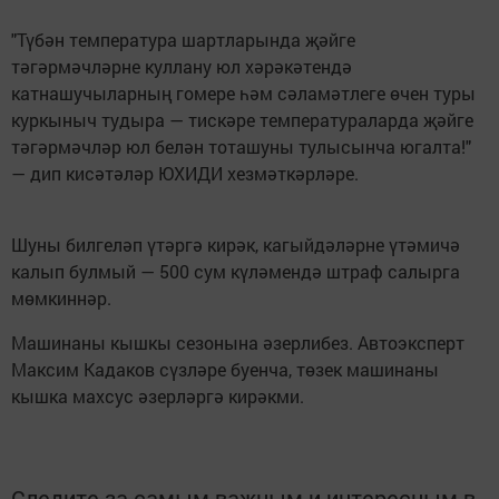
"Түбән температура шартларында җәйге
тәгәрмәчләрне куллану юл хәрәкәтендә
катнашучыларның гомере һәм сәламәтлеге өчен туры
куркыныч тудыра — тискәре температураларда җәйге
тәгәрмәчләр юл белән тоташуны тулысынча югалта!"
— дип кисәтәләр ЮХИДИ хезмәткәрләре.
Шуны билгеләп үтәргә кирәк, кагыйдәләрне үтәмичә
калып булмый — 500 сум күләмендә штраф салырга
мөмкиннәр.
Машинаны кышкы сезонына әзерлибез. Автоэксперт
Максим Кадаков сүзләре буенча, төзек машинаны
кышка махсус әзерләргә кирәкми.
Следите за самым важным и интересным в