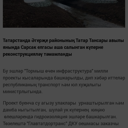
Татарстанда Әгерҗе районының Татар Тансары авылы
янында Сарсак елгасы аша салынган күперне
реконструкцияләү тәмамланды
Бу эшләр "Тормыш өчен инфраструктура" милли
проекты кысаларында башкарылды, дип хәбәр иттеләр
республиканың транспорт һәм юл хуҗалыгы
министрлыгында.
Проект буенча су агызу улаклары урнаштырылган һәм
дамба ныгытылган, шулай ук күпернең киңәю
өлешләрендә гидроизоляция эшләре башкарылган.
Төзелештә "Главтатдортранс" ДКУ оешмасы заказчы