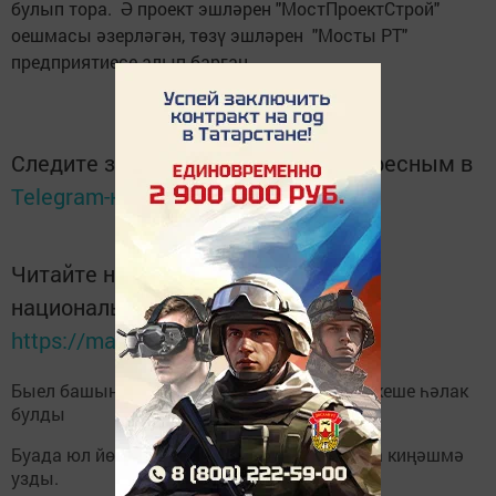
булып тора. Ә проект эшләрен "МостПроектСтрой"
оешмасы әзерләгән, төзү эшләрен "Мосты РТ"
предприятиесе алып барган.
Следите за самым важным и интересным в
Telegram-канале
Татмедиа
Читайте новости Татарстана в
национальном мессенджере MАХ:
https://max.ru/tatmedia
Быел башыннан Буа районы юлларында 6 кеше һәлак
булды
Буада юл йөрү кагыйдәләрен саклау буенча киңәшмә
узды.