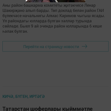
Аны район башкарма комитеты җитәкчесе Ленар
Шакирҗано алып барды. Төп доклад белән район ГАИ
бүлекчәсе начальнигы Алмас Кәримов чыгыш ясады.
Ул райондагы юлларда булган хәлләр турында
сөйләде. Быел 9 ай эчендә район юлларында 6 кеше
һәлак булган.
Перейти на страницу новости
КИЧӘ, БҮГЕН, ИРТӘГӘ
Татарстан шоферлары кыйммәтле