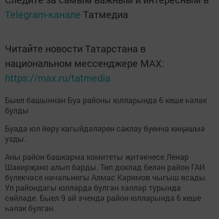
Telegram-канале
Татмедиа
Читайте новости Татарстана в
национальном мессенджере MАХ:
https://max.ru/tatmedia
Быел башыннан Буа районы юлларында 6 кеше һәлак
булды
Буада юл йөрү кагыйдәләрен саклау буенча киңәшмә
узды.
Аны район башкарма комитеты җитәкчесе Ленар
Шакирҗано алып барды. Төп доклад белән район ГАИ
бүлекчәсе начальнигы Алмас Кәримов чыгыш ясады.
Ул райондагы юлларда булган хәлләр турында
сөйләде. Быел 9 ай эчендә район юлларында 6 кеше
һәлак булган.