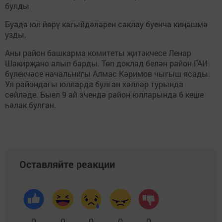
булды
Буада юл йөрү кагыйдәләрен саклау буенча киңәшмә
узды.
Аны район башкарма комитеты җитәкчесе Ленар
Шакирҗано алып барды. Төп доклад белән район ГАИ
бүлекчәсе начальнигы Алмас Кәримов чыгыш ясады.
Ул райондагы юлларда булган хәлләр турында
сөйләде. Быел 9 ай эчендә район юлларында 6 кеше
һәлак булган.
Оставляйте реакции
0
0
0
0
0