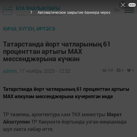
БУА ЯҢАЛЫКЛАРЫ
18+
7
Автоматическое закрытие баннера через
"Байрак" газетасы - Буа районы
КИЧӘ, БҮГЕН, ИРТӘГӘ
Татарстанда йорт чатларының 61
проценттан артыгы MAX
мессенджерына күчкән
admin,
17 ноябрь 2025 - 12:32
208
0
0
Татарстанда йорт чатларының 61 проценттан артыгы
MAX илкүләм мессенджерына күчерелгән инде
ТР төзелеш, архитектура һәм ТКХ министры
Марат
Айзатуллин
ТР Хөкүмәте йортында узган киңәшмәдә
шул хакта хәбәр итте.