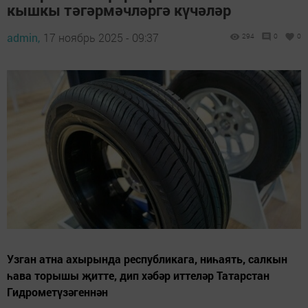
кышкы тәгәрмәчләргә күчәләр
admin,
17 ноябрь 2025 - 09:37
294
0
0
Узган атна ахырында республикага, ниһаять, салкын
һава торышы җитте, дип хәбәр иттеләр Татарстан
Гидрометүзәгеннән