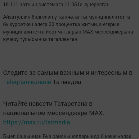
18 111 чатның системага 11 051е күчерелгән.
Айзатуллин билгеләп үткәнчә, алты муниципалитетта
бу күрсәткеч әлегә 30 процентка җитми, ә егерме
муниципалитетта йорт чатларын MAX мессенджерына
күчерү тулысынча төгәлләнгән.
Следите за самым важным и интересным в
Telegram-канале
Татмедиа
Читайте новости Татарстана в
национальном мессенджере MАХ:
https://max.ru/tatmedia
Быел башыннан Буа районы юлларында 6 кеше һәлак