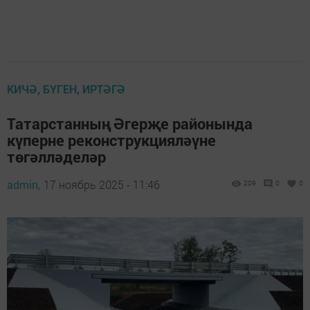
КИЧӘ, БҮГЕН, ИРТӘГӘ
Татарстанның Әгерҗе районында
күперне реконструкцияләүне
төгәлләделәр
admin,
17 ноябрь 2025 - 11:46
209
0
0