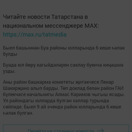
Читайте новости Татарстана в
национальном мессенджере MАХ:
https://max.ru/tatmedia
Быел башыннан Буа районы юлларында 6 кеше һәлак
булды
Буада юл йөрү кагыйдәләрен саклау буенча киңәшмә
узды.
Аны район башкарма комитеты җитәкчесе Ленар
Шакирҗано алып барды. Төп доклад белән район ГАИ
бүлекчәсе начальнигы Алмас Кәримов чыгыш ясады.
Ул райондагы юлларда булган хәлләр турында
сөйләде. Быел 9 ай эчендә район юлларында 6 кеше
һәлак булган.
Перейти на страницу новости