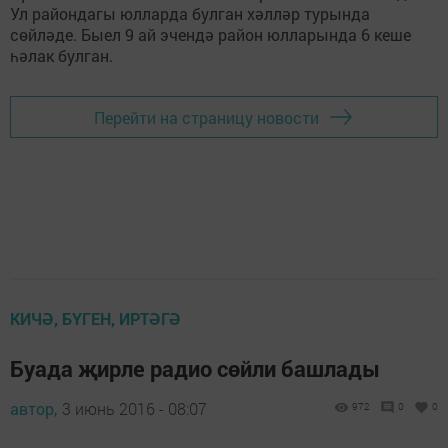
Ул райондагы юлларда булган хәлләр турында
сөйләде. Быел 9 ай эчендә район юлларында 6 кеше
һәлак булган.
Перейти на страницу новости
КИЧӘ, БҮГЕН, ИРТӘГӘ
Буада җирле радио сөйли башлады
автор,
3 июнь 2016 - 08:07
972
0
0