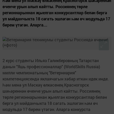
Һәм менә ул Мәскәү өлкәсенең Красногорск шәһәреннән
өченче урын алып кайтты. Россиянең төрле
регионнарыннан җыелган конкурсантлар белән бергә
ул мәйданчыкта 18 сәгать эшләгән һәм өч модульдә 17
бирем үтәгән. Аларга...
2 курс студенты Ильяз Галикберовның Татарстан
данын "Яшь профессионаллар" (WorldSkills Russia)
милли чемпионатының "Ветерниария"
компетенциясендә яклаячагын хәбәр иткән идек инде.
Һәм менә ул Мәскәү өлкәсенең Красногорск
шәһәреннән өченче урын алып кайтты. Россиянең
төрле регионнарыннан җыелган конкурсантлар белән
бергә ул мәйданчыкта 18 сәгать эшләгән һәм өч
модульдә 17 бирем үтәгән. Аларга конкурста