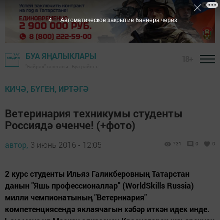
3
Автоматическое закрытие баннера через
БУА ЯҢАЛЫКЛАРЫ
18+
"Байрак" газетасы - Буа районы
КИЧӘ, БҮГЕН, ИРТӘГӘ
Ветеринария техникумы студенты
Россиядә өченче! (+фото)
автор,
3 июнь 2016 - 12:05
731
0
0
2 курс студенты Ильяз Галикберовның Татарстан
данын "Яшь профессионаллар" (WorldSkills Russia)
милли чемпионатының "Ветерниария"
компетенциясендә яклаячагын хәбәр иткән идек инде.