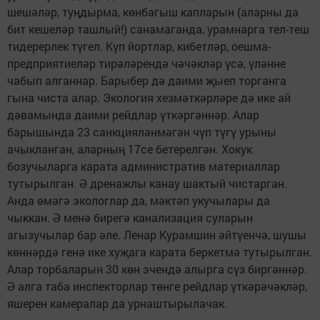
шешәләр, туңдырма, көнбагыш капларын (аларны да
бит кешеләр ташлый!) санамаганда, урамнарга тел-теш
тидерерлек түгел. Күп йортлар, кибетләр, оешма-
предприятиеләр тирәләрендә чәчәкләр үсә, үләнне
чабып алганнар. Барыбер дә даими җыеп торганга
гына чиста алар. Экология хезмәткәрләре дә ике ай
дәвамында даими рейдлар үткәргәннәр. Алар
барышында 23 санкцияләнмәгән чүп түгү урыны
ачыкланган, аларның 17се бетерелгән. Хокук
бозучыларга карата административ материаллар
тутырылган. Ә дренажлы канау шактый чистарган.
Анда өмәгә экологлар да, мәктәп укучылары да
чыккан. Ә менә бирегә канализация суларын
агызучылар бар әле. Ленар Курамшин әйтүенчә, шушы
көннәрдә генә ике хуҗага карата беркетмә тутырылган.
Алар торбаларын 30 көн эчендә алырга сүз биргәннәр.
Ә алга таба инспекторлар төнге рейдлар үткәрәчәкләр,
яшерен камералар да урнаштырылачак.