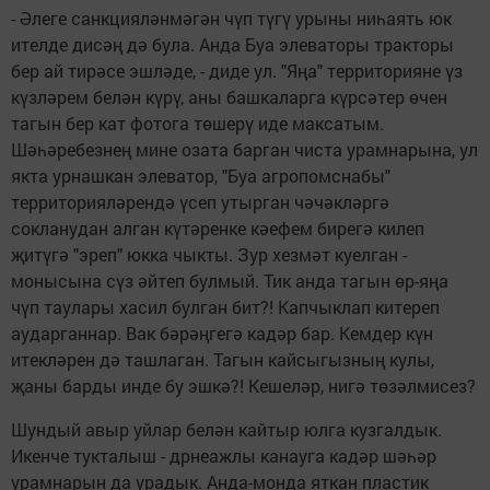
- Әлеге санкцияләнмәгән чүп түгү урыны ниһаять юк
ителде дисәң дә була. Анда Буа элеваторы тракторы
бер ай тирәсе эшләде, - диде ул. "Яңа" территорияне үз
күзләрем белән күрү, аны башкаларга күрсәтер өчен
тагын бер кат фотога төшерү иде максатым.
Шәһәребезнең мине озата барган чиста урамнарына, ул
якта урнашкан элеватор, "Буа агропомснабы"
территорияләрендә үсеп утырган чәчәкләргә
сокланудан алган күтәренке кәефем бирегә килеп
җитүгә "эреп" юкка чыкты. Зур хезмәт куелган -
монысына сүз әйтеп булмый. Тик анда тагын өр-яңа
чүп таулары хасил булган бит?! Капчыклап китереп
аударганнар. Вак бәрәңгегә кадәр бар. Кемдер күн
итекләрен дә ташлаган. Тагын кайсыгызның кулы,
җаны барды инде бу эшкә?! Кешеләр, нигә төзәлмисез?
Шундый авыр уйлар белән кайтыр юлга кузгалдык.
Икенче тукталыш - дрнеажлы канауга кадәр шәһәр
урамнарын да урадык. Анда-монда яткан пластик