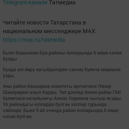
Telegram-канале
Татмедиа
Читайте новости Татарстана в
национальном мессенджере MАХ:
https://max.ru/tatmedia
Быел башыннан Буа районы юлларында 6 кеше һәлак
булды
Буада юл йөрү кагыйдәләрен саклау буенча киңәшмә
узды.
Аны район башкарма комитеты җитәкчесе Ленар
Шакирҗано алып барды. Төп доклад белән район ГАИ
бүлекчәсе начальнигы Алмас Кәримов чыгыш ясады.
Ул райондагы юлларда булган хәлләр турында
сөйләде. Быел 9 ай эчендә район юлларында 6 кеше
һәлак булган.