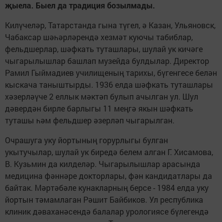
җыела.
Быел да традиция бозылмады.
Килүчеләр, Татарстанда гына түгел, ә Казан, Ульяновск,
Чабаксар шәһәрләрендә хезмәт куючы табиблар,
фельдшерлар, шәфкать туташлары, шулай ук кичәге
чыгарылышлар башлап музейда булдылар. Директор
Рамил Гыймадиев училищеның тарихы, бүгенгесе белән
кыскача таныштырды. 1936 елда шәфкать туташлары
хәзерләүче 2 еллык мәктәп булып ачылган ул. Шул
дәвердән бирле барлыгы 11 меңгә якын шәфкать
туташы һәм фельдшер әзерләп чыгарылган.
Очрашуга уку йортының горурлыгы булган
укытучылар, шулай ук биредә белем алган Г. Хисамова,
В. Кузьмин да килделәр. Чыгарылышлар арасында
медицина фәннәре докторлары, фән кандидатлары да
байтак. Мәртәбәле кунакларның берсе - 1984 елда уку
йортын тәмамлаган Рәшит Байбиков. Ул республика
клиник дәваханәсендә балалар урологиясе бүлегендә