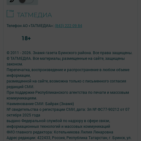
Телефон АО «ТАТМЕДИА»:
(843) 222 09 84
18+
© 2011 - 2026. Знамя газета Буинского района. Все права защищены.
© ТАТМЕДИА. Все материалы, размещенные на сайте, защищены
законом.
Перепечатка, воспроизведение и распространение в любом объеме
информации,
размещенной на сайте, возможна только с письменного согласия
редакций СМИ.
При поддержке Республиканского агентства по печати и массовым
коммуникациям.
Наименование СМИ: Байрак (Знамя)
№ свидетельства о регистрации СМИ, дата: Эл № ФС77-90212 от 07
октября 2025 года
выдано Федеральной службой по надзору в сфере связи,
информационных технологий и массовых коммуникаций
ФИО главного редактора: Котельникова Лилия Ленаровна
Адрес редакции: 422433, Россия, Республика Татарстан, г. Буинск, ул.