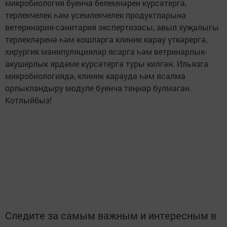
микробиология буенча белемнәрен күрсәтергә,
терлекчелек һәм үсемлекчелек продуктларына
ветеринария-санитария экспертизасы, авыл хуҗалыгы
терлекләренә һәм кошларга клиник карау үткәрергә,
хирургик манипуляцияләр ясарга һәм ветринарлык-
акушерлык ярдәме күрсәтергә туры килгән. Ильязга
микробиологиядә, клиник карауда һәм ясалма
орлыкландыру модуле буенча тиңнәр булмаган.
Котлыйбыз!
Следите за самым важным и интересным в