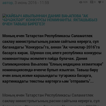
автор,
3 июнь 2016 - 11:59
926
0
0
Моның өчен Татарстан Республикасы Сәламәтлек
саклау министрлыгының рәсми сайтына керергә, сул
баганадагы "Конкурсы"га, аннан "Ак чәчәкләр-2016"га
басарга кирәк. Шуннан соң әлеге республика конкурсы
номинантлары исемлеге пәйда булачак. Дания
Сәлимҗановна Ваһапова "Елның медицина хезмәткәре"
номинациясендә өченче булып язылган. Тавыш бирү
өчен аның исеме каршындагы түгәрәккә басарга,
картинкадагы текстны кертергә һәм "отправить"...
Моның өчен Татарстан Республикасы Сәламәтлек
саклау министрлыгының рәсми сайтына керергә, сул