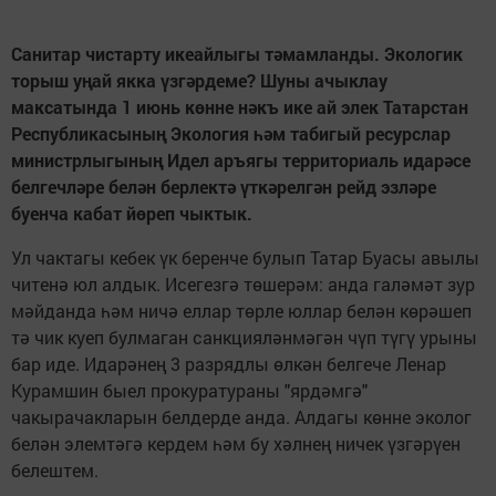
Санитар чистарту икеайлыгы тәмамланды.
Экологик
торыш уңай якка үзгәрдеме? Шуны ачыклау
максатында 1 июнь көнне нәкъ ике ай элек Татарстан
Республикасының Экология һәм табигый ресурслар
министрлыгының Идел аръягы территориаль идарәсе
белгечләре белән берлектә үткәрелгән рейд эзләре
буенча кабат йөреп чыктык.
Ул чактагы кебек үк беренче булып Татар Буасы авылы
читенә юл алдык. Исегезгә төшерәм: анда галәмәт зур
мәйданда һәм ничә еллар төрле юллар белән көрәшеп
тә чик куеп булмаган санкцияләнмәгән чүп түгү урыны
бар иде. Идарәнең 3 разрядлы өлкән белгече Ленар
Курамшин быел прокуратураны "ярдәмгә"
чакырачакларын белдерде анда. Алдагы көнне эколог
белән элемтәгә кердем һәм бу хәлнең ничек үзгәрүен
белештем.