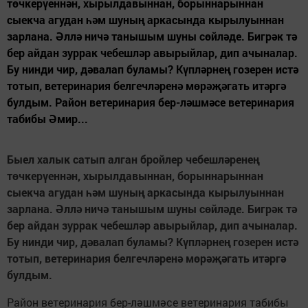
төчкерүеннән, хырылдавыннан, борыннарыннан
сыекча агудан һәм шуның аркасында кырылуыннан
зарлана. Әллә ничә танышым шуны сөйләде. Бигрәк тә
бер айдан зуррак чебешләр авырыйлар, дип ачыналар.
Бу нинди чир, дәвалап буламы? Күпләрнең гозерен истә
тотып, ветеринария белгечләренә мөрәҗәгать итәргә
булдым. Район ветеринария бер-ләшмәсе ветеринария
табибы Әмир...
Быел халык сатып алган бройлер чебешләренең
төчкерүеннән, хырылдавыннан, борыннарыннан
сыекча агудан һәм шуның аркасында кырылуыннан
зарлана. Әллә ничә танышым шуны сөйләде. Бигрәк тә
бер айдан зуррак чебешләр авырыйлар, дип ачыналар.
Бу нинди чир, дәвалап буламы? Күпләрнең гозерен истә
тотып, ветеринария белгечләренә мөрәҗәгать итәргә
булдым.
Район ветеринария бер-ләшмәсе ветеринария табибы