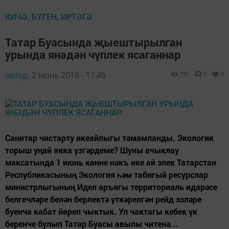
КИЧӘ, БҮГЕН, ИРТӘГӘ
Татар Буасында җыештырылган
урында янәдән чүплек ясаганнар
автор,
2 июнь 2016 - 11:46
751
0
0
Санитар чистарту икеайлыгы тәмамланды. Экологик
торыш уңай якка үзгәрдеме? Шуны ачыклау
максатында 1 июнь көнне нәкъ ике ай элек Татарстан
Республикасының Экология һәм табигый ресурслар
министрлыгының Идел аръягы территориаль идарәсе
белгечләре белән берлектә үткәрелгән рейд эзләре
буенча кабат йөреп чыктык. Ул чактагы кебек үк
беренче булып Татар Буасы авылы читенә...