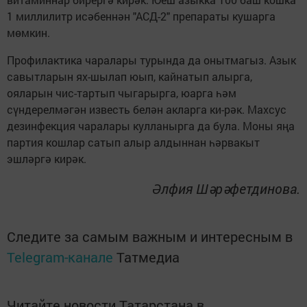
1 миллилитр исәбеннән "АСД-2" препараты кушарга
мөмкин.
Профилактика чаралары турында да онытмагыз. Азык
савытларын ях-шылап юып, кайнатып алырга,
ояларын чис-тартып чыгарырга, юарга һәм
сүндерелмәгән известь белән акларга ки-рәк. Махсус
дезинфекция чаралары кулланырга да була. Моны яңа
партия кошлар сатып алыр алдыннан һәрвакыт
эшләргә кирәк.
Әлфия Шәрәфетдинова.
Следите за самым важным и интересным в
Telegram-канале
Татмедиа
Читайте новости Татарстана в