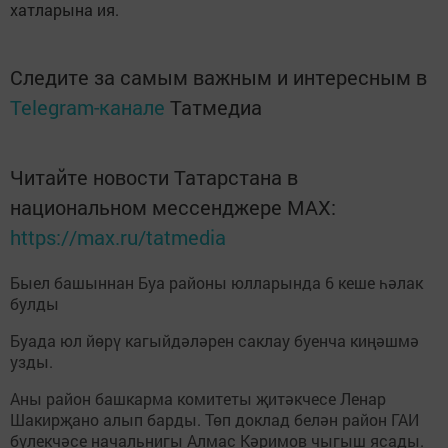
хатларына ия.
Следите за самым важным и интересным в
Telegram-канале
Татмедиа
Читайте новости Татарстана в
национальном мессенджере MАХ:
https://max.ru/tatmedia
Быел башыннан Буа районы юлларында 6 кеше һәлак
булды
Буада юл йөрү кагыйдәләрен саклау буенча киңәшмә
узды.
Аны район башкарма комитеты җитәкчесе Ленар
Шакирҗано алып барды. Төп доклад белән район ГАИ
бүлекчәсе начальнигы Алмас Кәримов чыгыш ясады.