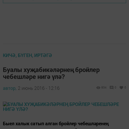
КИЧӘ, БҮГЕН, ИРТӘГӘ
Буалы хуҗабикәләрнең бройлер
чебешләре нигә үлә?
автор,
2 июнь 2016 - 12:16
834
0
0
Быел халык сатып алган бройлер чебешләренең