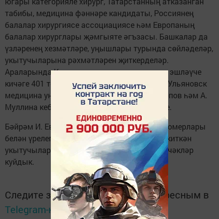
югары категорияле хирург, Татарстанның атказанган
табибы, медицина фәннәре кандидаты, Россиянең
балалар хирургиясе ассоциациясе һәм Европаның
балалар хирурглары җәмгыяте әгъзасы. Башкалар да
үзләренең хезмәтләре, уңышлары турында сөйләделәр,
укытучыларына рәхмәтләрен җиткерделәр.
Араларында Казанда төрле дәваханәләрдә эшләүче
кичәге 401 төркем студентларының, Казан, Ульяновск
медицина университетларында укучы Р. Әюпов һәм А.
Муллина кебек яшьләрнең дә булуы күңелле.
Бәйрәм И. Евдокимова әзерләгән концерт номерлары
белән үрелеп барды. Соңыннан арабыздан киткән
укытучыларны искә алдык, каберләренә чәчәкләр
куйдык.
Следите за самым важным и интересным в
Telegram-канале
Татмедиа