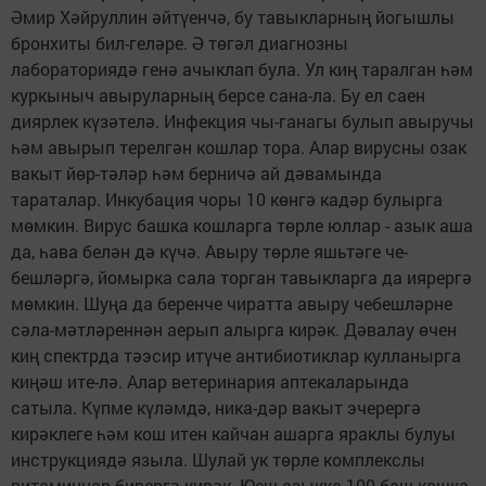
Әмир Хәйруллин әйтүенчә, бу тавыкларның йогышлы
бронхиты бил-геләре. Ә төгәл диагнозны
лабораториядә генә ачыклап була. Ул киң таралган һәм
куркыныч авыруларның берсе сана-ла. Бу ел саен
диярлек күзәтелә. Инфекция чы-ганагы булып авыручы
һәм авырып терелгән кошлар тора. Алар вирусны озак
вакыт йөр-тәләр һәм берничә ай дәвамында
тараталар. Инкубация чоры 10 көнгә кадәр булырга
мөмкин. Вирус башка кошларга төрле юллар - азык аша
да, һава белән дә күчә. Авыру төрле яшьтәге че-
бешләргә, йомырка сала торган тавыкларга да иярергә
мөмкин. Шуңа да беренче чиратта авыру чебешләрне
сәла-мәтләреннән аерып алырга кирәк. Дәвалау өчен
киң спектрда тәэсир итүче антибиотиклар кулланырга
киңәш ите-лә. Алар ветеринария аптекаларында
сатыла. Күпме күләмдә, ника-дәр вакыт эчерергә
кирәклеге һәм кош итен кайчан ашарга яраклы булуы
инструкциядә языла. Шулай ук төрле комплекслы
витаминнар бирергә кирәк. Юеш азыкка 100 баш кошка