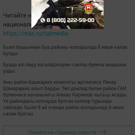
Читайте новости Татарстана в
национальном мессенджере MАХ:
https://max.ru/tatmedia
Быел башыннан Буа районы юлларында 6 кеше һәлак
булды
Буада юл йөрү кагыйдәләрен саклау буенча киңәшмә
узды.
Аны район башкарма комитеты җитәкчесе Ленар
Шакирҗано алып барды. Төп доклад белән район ГАИ
бүлекчәсе начальнигы Алмас Кәримов чыгыш ясады.
Ул райондагы юлларда булган хәлләр турында
сөйләде. Быел 9 ай эчендә район юлларында 6 кеше
һәлак булган.
Перейти на страницу новости