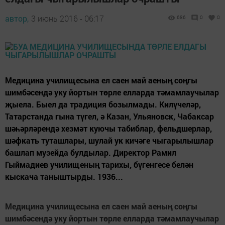
автор,
3 июнь 2016 - 06:17
686
0
0
Медицина училищесына ел саен май аеның соңгы
шимбәсендә уку йортын төрле елларда тәмамлаучылар
җыела. Быел да традиция бозылмады. Килүчеләр,
Татарстанда гына түгел, ә Казан, Ульяновск, Чабаксар
шәһәрләрендә хезмәт куючы табиблар, фельдшерлар,
шәфкать туташлары, шулай ук кичәге чыгарылышлар
башлап музейда булдылар. Директор Рамил
Гыймадиев училищеның тарихы, бүгенгесе белән
кыскача таныштырды. 1936...
Медицина училищесына ел саен май аеның соңгы
шимбәсендә уку йортын төрле елларда тәмамлаучылар