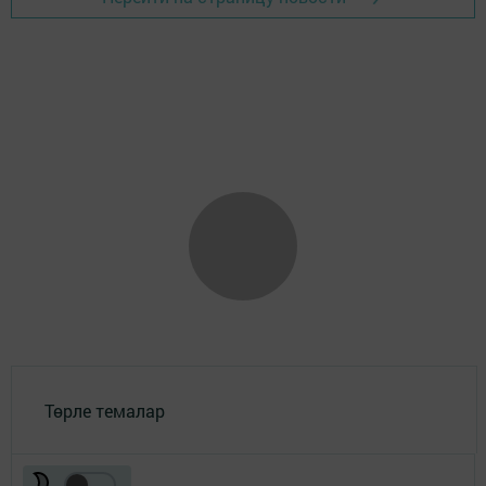
Төрле темалар