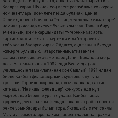
баганадагы "Конкурсы"га, аннан "Ак чәчәкләр-2016"га
басарга кирәк. Шуннан соң әлеге республика конкурсы
номинантлары исемлеге пәйда булачак. Дания
Сәлимҗановна Ваһапова "Елның медицина хезмәткәре"
номинациясендә өченче булып язылган. Тавыш бирү
өчен аның исеме каршындагы түгәрәккә басарга,
картинкадагы текстны кертергә һәм "отправить"
төймәсенә басарга кирәк. Әйдәгез, аңа тавыш бирүдә
җиңәргә булышык. Татарстанның атказанган
сәламәтлек саклау хезмәткәре Дания Ваһапова моңа
лаек. Ул хезмәт юлын 1982 елда Буа медицина
училищесын тәмамлаганнан соң башлый. 1991 елдан
бирле Кайбыч фельдшерлык-акушерлык пунктын
җитәкли. Төрле конкурсларда, семинарларда актив
катнаша, "Иң яхшы фельдшер" конкурсында күп
мәртәбәләр беренче урын яулады, Кайбыч авыл
җирлеге депутаты һәм фельдшерларның район советы
рәисе урынбасары булып тора. Якташыбыз күп санлы
Мактау грамоталарына һәм пациентларыннан рәхмәт