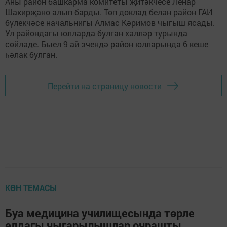
Аны район башкарма комитеты җитәкчесе Ленар
Шакирҗано алып барды. Төп доклад белән район ГАИ
бүлекчәсе начальнигы Алмас Кәримов чыгыш ясады.
Ул райондагы юлларда булган хәлләр турында
сөйләде. Быел 9 ай эчендә район юлларында 6 кеше
һәлак булган.
Перейти на страницу новости
КӨН ТЕМАСЫ
Буа медицина училищесында төрле
елдагы чыгарылышлар очрашты