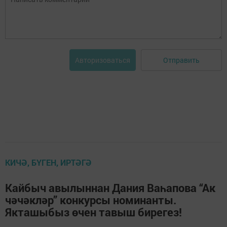
Отправить
Авторизоваться
КИЧӘ, БҮГЕН, ИРТӘГӘ
Кайбыч авылыннан Дания Ваһапова “Ак
чәчәкләр” конкурсы номинанты.
Якташыбыз өчен тавыш бирегез!