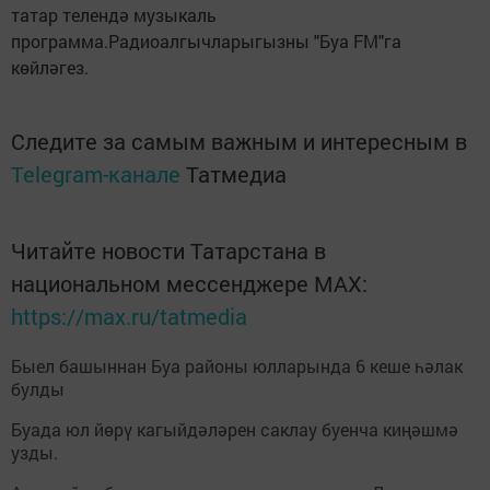
татар телендә музыкаль
программа.Радиоалгычларыгызны "Буа FM"га
көйләгез.
Следите за самым важным и интересным в
Telegram-канале
Татмедиа
Читайте новости Татарстана в
национальном мессенджере MАХ:
https://max.ru/tatmedia
Быел башыннан Буа районы юлларында 6 кеше һәлак
булды
Буада юл йөрү кагыйдәләрен саклау буенча киңәшмә
узды.