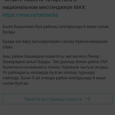
национальном мессенджере MАХ:
https://max.ru/tatmedia
Быел башыннан Буа районы юлларында 6 кеше һәлак
булды
Буада юл йөрү кагыйдәләрен саклау буенча киңәшмә
узды.
Аны район башкарма комитеты җитәкчесе Ленар
Шакирҗано алып барды. Төп доклад белән район ГАИ
бүлекчәсе начальнигы Алмас Кәримов чыгыш ясады.
Ул райондагы юлларда булган хәлләр турында
сөйләде. Быел 9 ай эчендә район юлларында 6 кеше
һәлак булган.
Перейти на страницу новости