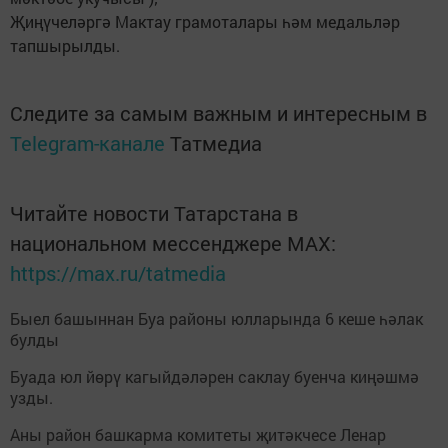
Җиңүчеләргә Мактау грамоталары һәм медальләр
тапшырылды.
Следите за самым важным и интересным в
Telegram-канале
Татмедиа
Читайте новости Татарстана в
национальном мессенджере MАХ:
https://max.ru/tatmedia
Быел башыннан Буа районы юлларында 6 кеше һәлак
булды
Буада юл йөрү кагыйдәләрен саклау буенча киңәшмә
узды.
Аны район башкарма комитеты җитәкчесе Ленар