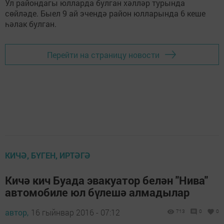
Ул райондагы юлларда булган хәлләр турында
сөйләде. Быел 9 ай эчендә район юлларында 6 кеше
һәлак булган.
Перейти на страницу новости
КИЧӘ, БҮГЕН, ИРТӘГӘ
Кичә кич Буада эвакуатор белән "Нива"
автомобиле юл бүлешә алмадылар
автор,
16 гыйнвар 2016 - 07:12
713
0
0