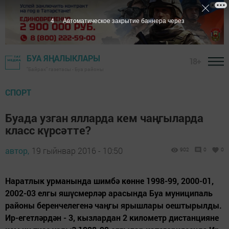
4
Автоматическое закрытие баннера через
БУА ЯҢАЛЫКЛАРЫ
18+
"Байрак" газетасы - Буа районы
СПОРТ
Буада узган ялларда кем чаңгыларда
класс күрсәтте?
автор,
19 гыйнвар 2016 - 10:50
902
0
0
Наратлык урманында шимбә көнне 1998-99, 2000-01,
2002-03 елгы яшүсмерләр арасында Буа муниципаль
районы беренчелегенә чаңгы ярышлары оештырылды.
Ир-егетләрдән - 3, кызлардан 2 километр дистанцияне