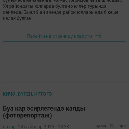
Ул райондагы юлларда булган хәлләр турында
сөйләде. Быел 9 ай эчендә район юлларында 6 кеше
һәлак булган.
Перейти на страницу новости
КИЧӘ, БҮГЕН, ИРТӘГӘ
Буа кар әсирлегендә калды
(фоторепортаж)
автор,
18 гыйнвар 2016 - 13:38
834
0
0