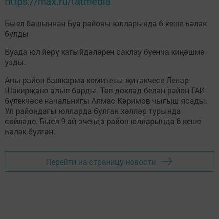
https://max.ru/tatmedia
Быел башыннан Буа районы юлларында 6 кеше һәлак
булды
Буада юл йөрү кагыйдәләрен саклау буенча киңәшмә
узды.
Аны район башкарма комитеты җитәкчесе Ленар
Шакирҗано алып барды. Төп доклад белән район ГАИ
бүлекчәсе начальнигы Алмас Кәримов чыгыш ясады.
Ул райондагы юлларда булган хәлләр турында
сөйләде. Быел 9 ай эчендә район юлларында 6 кеше
һәлак булган.
Перейти на страницу новости