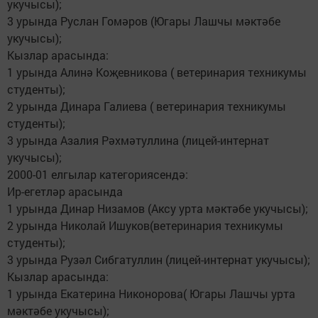
укучысы);
3 урында Руслан Гомәров (Югары Лашчы мәктәбе
укучысы);
Кызлар арасында:
1 урында Алинә Коҗевникова ( ветеринария техникумы
студенты);
2 урында Динара Галиева ( ветеринария техникумы
студенты);
3 урында Азалия Рәхмәтуллина (лицей-интернат
укучысы);
2000-01 елгылар категориясендә:
Ир-егетләр арасында
1 урында Динар Низамов (Аксу урта мәктәбе укучысы);
2 урында Николай Ишуков(ветеринария техникумы
студенты);
3 урында Рузәл Сибгатуллин (лицей-интернат укучысы);
Кызлар арасында:
1 урында Екатерина Никонорова( Югары Лашчы урта
мәктәбе укучысы);