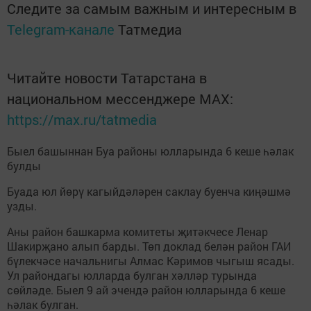
Следите за самым важным и интересным в
Telegram-канале
Татмедиа
Читайте новости Татарстана в
национальном мессенджере MАХ:
https://max.ru/tatmedia
Быел башыннан Буа районы юлларында 6 кеше һәлак
булды
Буада юл йөрү кагыйдәләрен саклау буенча киңәшмә
узды.
Аны район башкарма комитеты җитәкчесе Ленар
Шакирҗано алып барды. Төп доклад белән район ГАИ
бүлекчәсе начальнигы Алмас Кәримов чыгыш ясады.
Ул райондагы юлларда булган хәлләр турында
сөйләде. Быел 9 ай эчендә район юлларында 6 кеше
һәлак булган.