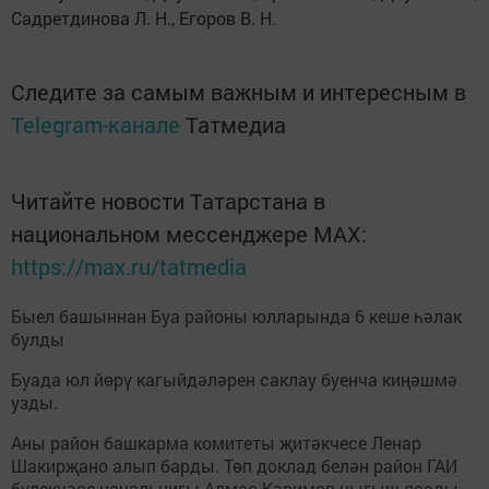
Садретдинова Л. Н., Егоров В. Н.
Следите за самым важным и интересным в
Telegram-канале
Татмедиа
Читайте новости Татарстана в
национальном мессенджере MАХ:
https://max.ru/tatmedia
Быел башыннан Буа районы юлларында 6 кеше һәлак
булды
Буада юл йөрү кагыйдәләрен саклау буенча киңәшмә
узды.
Аны район башкарма комитеты җитәкчесе Ленар
Шакирҗано алып барды. Төп доклад белән район ГАИ
бүлекчәсе начальнигы Алмас Кәримов чыгыш ясады.