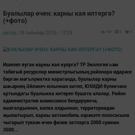
Буалылар өчен: карны кая илтергә?
(+фото)
автор,
18 гыйнвар 2016 - 13:29
798
0
0
Ишелеп яуган карны кая куярга? ТР Экология һәм
табигый ресурслар министрлыгының районара идарәсе
биргән мәгълүматка караганда, буалылар карны
шәһәрнең Әйләнеч юлыннан китеп, ЮХИДИ бүлекчәсе
артындагы бушлыкка китереп бушата алалар. Район
административ комиссиясе белдерүенчә,
ишегалдыннан, капка алдыннан, территориядән
җыештырып, карны автомобиль хәрәкәте полосасына
чыгарып түккән өчен физик затларга 2000 сумнан
3500...