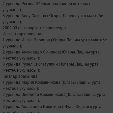
2 урында Регина Әбелханова (лицей-интернат
укучысы);
3 урында Алсу Сафина (Югары Лашчы урта мәктәбе
укучысы);
2002-03 елгылар категориясендә
Ир-егетләр арасында
1 урында Илгиз Зарипов (Югары Лашчы урта мәктәбе
укучысы);
2 урында Александр Смирнов( Югары Лашчы урта
мәктәбе укучысы );
3 урында Рузәл Сибгатуллин ( Югары Лашчы урта
мәктәбе укучысы );
Кызлар арасында:
1 урында Мария Коҗевникова (Югары Лашчы урта
мәктәбе укучысы);
2 урында Виолетта Коҗевникова( Югары Лашчы урта
мәктәбе укучысы );
3 урында Анастасия Никитина ( Чуаш Киштәге урта
мәктәбе укучысы );