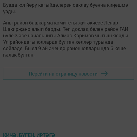
Буада юл йөрү кагыйдәләрен саклау буенча киңәшмә
узды.
Аны район башкарма комитеты җитәкчесе Ленар
Шакирҗано алып барды. Төп доклад белән район ГАИ
бүлекчәсе начальнигы Алмас Кәримов чыгыш ясады.
Ул райондагы юлларда булган хәлләр турында
сөйләде. Быел 9 ай эчендә район юлларында 6 кеше
һәлак булган.
Перейти на страницу новости
КИЧӘ, БҮГЕН, ИРТӘГӘ