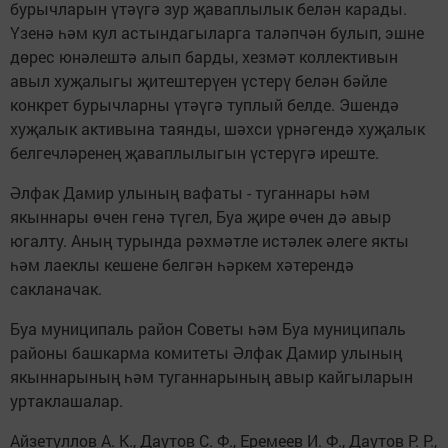
бурычларын үтәүгә зур җаваплылык белән карады.
Үзенә һәм кул астындагыларга таләпчән булып, эшне
дөрес юнәлештә алып барды, хезмәт коллективын
авыл хуҗалыгы җитештерүен үстерү белән бәйле
конкрет бурычларны үтәүгә туплый белде. Эшендә
хуҗалык активына таянды, шәхси үрнәгендә хуҗалык
белгечләренең җаваплылыгын үстерүгә иреште.
Әлфак Дамир улының вафаты - туганнары һәм
якыннары өчен генә түгел, Буа җире өчен дә авыр
югалту. Аның турында рәхмәтле истәлек әлеге якты
һәм лаеклы кешене белгән һәркем хәтерендә
сакланачак.
Буа муниципаль район Советы һәм Буа муниципаль
районы башкарма комитеты Әлфак Дамир улының
якыннарының һәм туганнарының авыр кайгыларын
уртаклашалар.
Айзетуллов А. К., Даутов С. Ф., Еремеев И. Ф., Даутов Р. Р.,