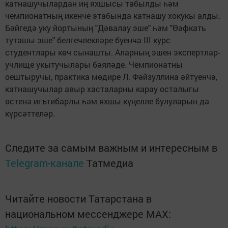
катнашучылардан иң яхшысы табылды һәм
чемпионатның икенче этабында катнашу хокукы алды.
Бәйгедә уку йортының "Дәвалау эше" һәм "Өәфкать
туташы эше" белгечлекләре буенча III курс
студентлары көч сынашты. Аларның эшен экспертлар-
учлище укытучылары бәяләде. Чемпионатны
оештыручы, практика мөдире Л. Фәйзуллина әйтүенчә,
катнашучылар авыр хасталарны карау осталыгы
өстенә игътибарлы һәм яхшы күңелле булуларын да
күрсәттеләр.
Следите за самым важным и интересным в
Telegram-канале
Татмедиа
Читайте новости Татарстана в
национальном мессенджере MАХ: