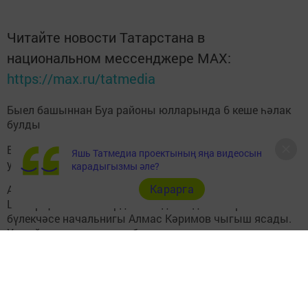
Читайте новости Татарстана в
национальном мессенджере MАХ:
https://max.ru/tatmedia
Быел башыннан Буа районы юлларында 6 кеше һәлак
булды
Буада юл йөрү кагыйдәләрен саклау буенча киңәшмә
Яшь Татмедиа проектының яңа видеосын
узды.
карадыгызмы әле?
Карарга
Аны район башкарма комитеты җитәкчесе Ленар
Шакирҗано алып барды. Төп доклад белән район ГАИ
бүлекчәсе начальнигы Алмас Кәримов чыгыш ясады.
Ул райондагы юлларда булган хәлләр турында
сөйләде. Быел 9 ай эчендә район юлларында 6 кеше
һәлак булган.