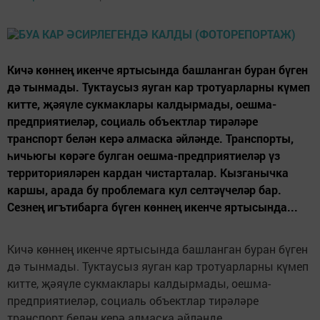
Кичә көннең икенче яртысында башланган буран бүген
дә тынмады. Туктаусыз яуган кар тротуарларны күмеп
китте, җәяүле сукмаклары калдырмады, оешма-
предприятиеләр, социаль объектлар тирәләре
транспорт белән керә алмаска әйләнде. Транспорты,
һичьюгы көрәге булган оешма-предприятиеләр үз
территорияләрен кардан чистарталар. Кызганычка
каршы, арада бу проблемага кул селтәүчеләр бар.
Сезнең игътибарга бүген көннең икенче яртысында...
Кичә көннең икенче яртысында башланган буран бүген
дә тынмады. Туктаусыз яуган кар тротуарларны күмеп
китте, җәяүле сукмаклары калдырмады, оешма-
предприятиеләр, социаль объектлар тирәләре
транспорт белән керә алмаска әйләнде.