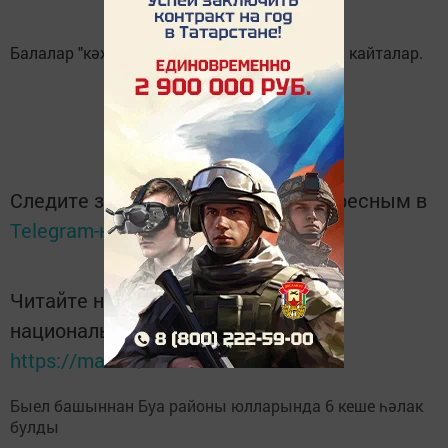
Балалар "кәҗә сукмак"ларыннан мәктәптән кайталар.
Следите за самым важным и интересным в
Telegram-канале
Татмедиа
Читайте новости Татарстана в
национальном мессенджере MАХ:
https://max.ru/tatmedia
Быел башыннан Буа районы юлларында 6 кеше һәлак
булды