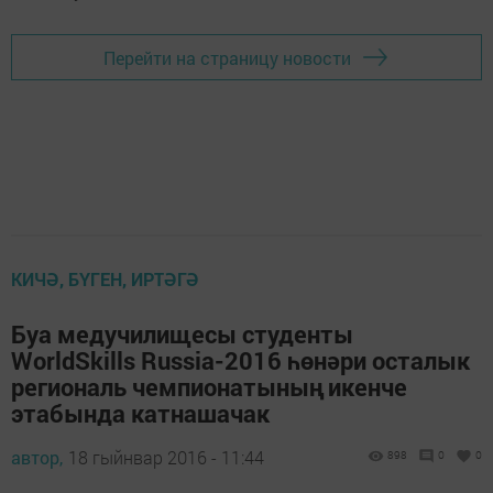
Перейти на страницу новости
КИЧӘ, БҮГЕН, ИРТӘГӘ
Буа медучилищесы студенты
WorldSkills Russia-2016 һөнәри осталык
региональ чемпионатының икенче
этабында катнашачак
автор,
18 гыйнвар 2016 - 11:44
898
0
0