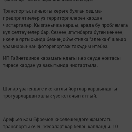
Транспорты, һичьюгы көрәге булган оешма-
предприятиеләр үз территорияләрен кардан
чистарталар. Кызганычка каршы, арада бу проблемага
кул селтәүчеләр бар. Сезнең игътибарга бүген көннең
икенче яртысында безнең объективка "эләккән" шәһәр
урамнарыннан фоторепортаж тәкъдим итәбез.
ИП Гайнетдинов карамагындагы һәр сәүдә ноктасы
тирәсе кардан үз вакытында чистартыла.
Шәһәр үзәгендәге ике катлы йортлар каршындагы
тротуарлардан халык үзе юл ачып атлый.
Арефьев һәм Ефремов киселешендәге җәмәгать
транспорты өчен "кесәләр" кар белән капланды. 10