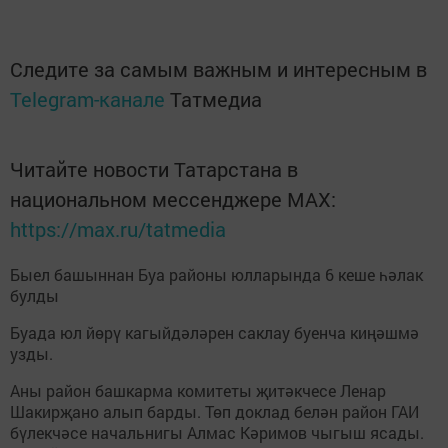
Следите за самым важным и интересным в
Telegram-канале
Татмедиа
Читайте новости Татарстана в
национальном мессенджере MАХ:
https://max.ru/tatmedia
Быел башыннан Буа районы юлларында 6 кеше һәлак
булды
Буада юл йөрү кагыйдәләрен саклау буенча киңәшмә
узды.
Аны район башкарма комитеты җитәкчесе Ленар
Шакирҗано алып барды. Төп доклад белән район ГАИ
бүлекчәсе начальнигы Алмас Кәримов чыгыш ясады.