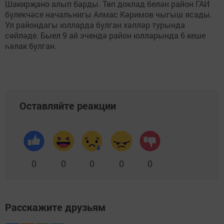
Шакирҗано алып барды. Төп доклад белән район ГАИ
бүлекчәсе начальнигы Алмас Кәримов чыгыш ясады.
Ул райондагы юлларда булган хәлләр турында
сөйләде. Быел 9 ай эчендә район юлларында 6 кеше
һәлак булган.
Оставляйте реакции
0
0
0
0
0
Расскажите друзьям