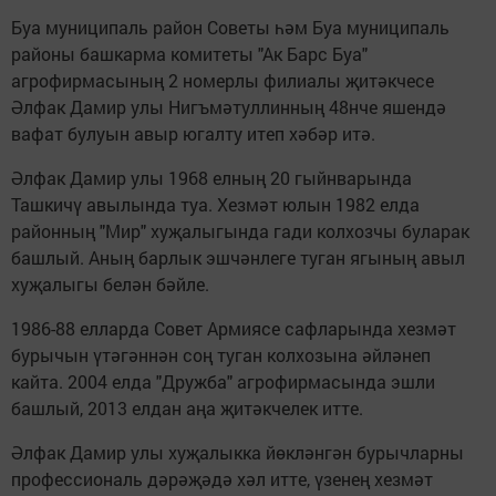
Буа муниципаль район Советы һәм Буа муниципаль
районы башкарма комитеты "Ак Барс Буа"
агрофирмасының 2 номерлы филиалы җитәкчесе
Әлфак Дамир улы Нигъмәтуллинның 48нче яшендә
вафат булуын авыр югалту итеп хәбәр итә.
Әлфак Дамир улы 1968 елның 20 гыйнварында
Ташкичү авылында туа. Хезмәт юлын 1982 елда
районның "Мир" хуҗалыгында гади колхозчы буларак
башлый. Аның барлык эшчәнлеге туган ягының авыл
хуҗалыгы белән бәйле.
1986-88 елларда Совет Армиясе сафларында хезмәт
бурычын үтәгәннән соң туган колхозына әйләнеп
кайта. 2004 елда "Дружба" агрофирмасында эшли
башлый, 2013 елдан аңа җитәкчелек итте.
Әлфак Дамир улы хуҗалыкка йөкләнгән бурычларны
профессиональ дәрәҗәдә хәл итте, үзенең хезмәт