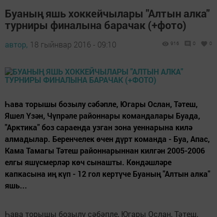
Буаның яшь хоккейчылары "Алтын алка"
турниры финалына барачак (+фото)
автор,
18 гыйнвар 2016 - 09:10
916
0
0
Һава торышы бозылу сәбәпле, Югары Ослан, Тәтеш,
Яшел Үзән, Чүпрәле районнары командалары Буада,
"Арктика" боз сараенда узган зона уеннарына килә
алмадылар. Беренчелек өчен дүрт команда - Буа, Апас,
Кама Тамагы Тәтеш районнарыннан килгән 2005-2006
елгы яшүсмерләр көч сынашты. Көндәшләре
капкасына иң күп - 12 гол кертүче Буаның "Алтын алка"
яшь...
Һава торышы бозылу сәбәпле, Югары Ослан, Тәтеш,