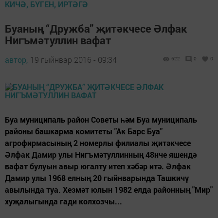
КИЧӘ, БҮГЕН, ИРТӘГӘ
Буаның “Дружба” җитәкчесе Әлфак
Нигъмәтуллин вафат
автор,
19 гыйнвар 2016 - 09:34
622
0
0
Буа муниципаль район Советы һәм Буа муниципаль
районы башкарма комитеты "Ак Барс Буа"
агрофирмасының 2 номерлы филиалы җитәкчесе
Әлфак Дамир улы Нигъмәтуллинның 48нче яшендә
вафат булуын авыр югалту итеп хәбәр итә. Әлфак
Дамир улы 1968 елның 20 гыйнварында Ташкичү
авылында туа. Хезмәт юлын 1982 елда районның "Мир"
хуҗалыгында гади колхозчы...