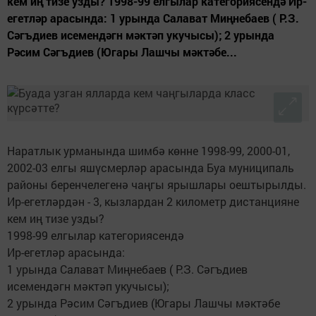
кем иң тизе узды? 1998-99 елгылар категориясендә Ир-
егетләр арасында: 1 урында Салават Миңнебаев ( Р.З.
Сәгъдиев исемендәгн мәктәп укучысы); 2 урында
Рәсим Сәгъдиев (Югары Лашчы мәктәбе...
Наратлык урманында шимбә көнне 1998-99, 2000-01,
2002-03 елгы яшүсмерләр арасында Буа муниципаль
районы беренчелегенә чаңгы ярышлары оештырылды.
Ир-егетләрдән - 3, кызлардан 2 километр дистанцияне
кем иң тизе узды?
1998-99 елгылар категориясендә
Ир-егетләр арасында:
1 урында Салават Миңнебаев ( Р.З. Сәгъдиев
исемендәгн мәктәп укучысы);
2 урында Рәсим Сәгъдиев (Югары Лашчы мәктәбе