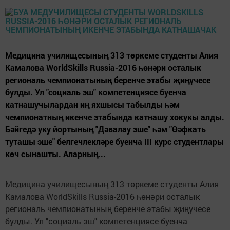
Медицина училищесының 313 төркеме студенты Алия
Камалова WorldSkills Russia-2016 һөнәри осталык
региональ чемпионатының беренче этабы җиңүчесе
булды. Ул "социаль эш" компетенциясе буенча
катнашучылардан иң яхшысы табылды һәм
чемпионатның икенче этабында катнашу хокукы алды.
Бәйгедә уку йортының "Дәвалау эше" һәм "Өәфкать
туташы эше" белгечлекләре буенча III курс студентлары
көч сынашты. Аларның...
Медицина училищесының 313 төркеме студенты Алия
Камалова WorldSkills Russia-2016 һөнәри осталык
региональ чемпионатының беренче этабы җиңүчесе
булды. Ул "социаль эш" компетенциясе буенча