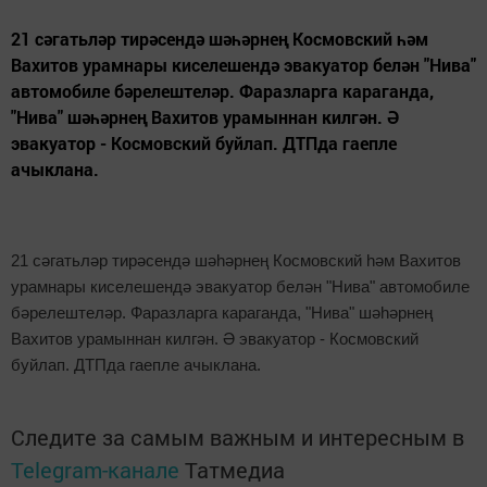
21 сәгатьләр тирәсендә шәһәрнең Космовский һәм
Вахитов урамнары киселешендә эвакуатор белән "Нива"
автомобиле бәрелештеләр. Фаразларга караганда,
"Нива" шәһәрнең Вахитов урамыннан килгән. Ә
эвакуатор - Космовский буйлап. ДТПда гаепле
ачыклана.
21 сәгатьләр тирәсендә шәһәрнең Космовский һәм Вахитов
урамнары киселешендә эвакуатор белән "Нива" автомобиле
бәрелештеләр. Фаразларга караганда, "Нива" шәһәрнең
Вахитов урамыннан килгән. Ә эвакуатор - Космовский
буйлап. ДТПда гаепле ачыклана.
Следите за самым важным и интересным в
Telegram-канале
Татмедиа