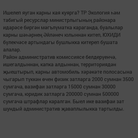
Ишелеп яуган карны кая куярга? ТР Экология һәм
табигый ресурслар министрлыгының районара
идарәсе биргән мәгълүматка караганда, буалылар
карны шәһәрнең Әйләнеч юлыннан китеп, ЮХИДИ
бүлекчәсе артындагы бушлыкка китереп бушата
алалар.
Район административ комиссиясе белдерүенчә,
ишегалдыннан, капка алдыннан, территориядән
җыештырып, карны автомобиль хәрәкәте полосасына
чыгарып түккән өчен физик затларга 2000 сумнан 3500
сумгача, вазифаи затларга 15000 сумнан 30000
сумгача, юридик затларга 200000 сумнан 500000
сумгача штрафлар каралган. Быел ике вазифаи зат
шундый административ җаваплылыкка тартылды.