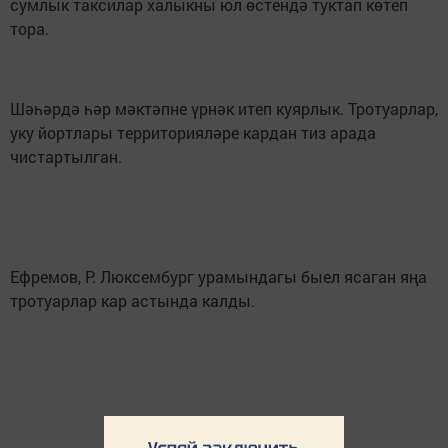
сумлык таксилар халыкны юл өстендә туктап көтеп
тора.
Шәһәрдә һәр мәктәпне үрнәк итеп куярлык. Тротуарлар,
уку йортлары территорияләре кардан тиз арада
чистартылган.
Ефремов, Р. Люксембург урамындагы быел ясаган яңа
тротуарлар кар астында калды.