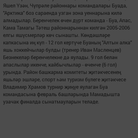
Яшел Үзән, Чүпрәле районнары командалары Буада,
"Арктика" боз сараенда узган зона уеннарына килә
алмадылар. Беренчелек өчен дүрт команда - Буа, Апас,
Кама Тамагы Тәтеш районнарыннан килгән 2005-2006
елгы яшүсмерләр көч сынашты. Көндәшләре
капкасына иң күп - 12 гол кертүче Буаның "Алтын алка"
яшь хоккейчылар булды (тренер Иван Масленцев)
Безнекеләр беренчелекне дә яулады. 9 гол белән
апаслылар икенче, кайбычлылар - өченче (6 гол)
урында. Район башкарма комитеты җитәкчесенең
яшьләр эшләре, спорт һәм туризм бүлеге җитәкчесе
Владимир Храмов турнир җиңүе яулаган Буа
командасына февраль башларында Мамадышта
узачак финалда сынатмауларын теләде.