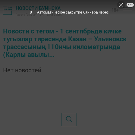
НОВОСТИ БУИНСКА
18+
7
Автоматическое закрытие баннера через
Газета "Знамя" - Буинский район
Новости с тегом - 1 сентябрьдә кичке
тугызлар тирәсендә Казан – Ульяновск
трассасының 110нчы километрында
(Карлы авылы...
Нет новостей