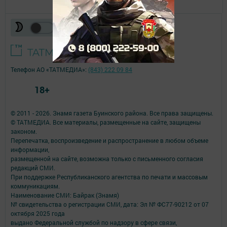
Телефон АО «ТАТМЕДИА»:
(843) 222 09 84
18+
© 2011 - 2026. Знамя газета Буинского района. Все права защищены.
© ТАТМЕДИА. Все материалы, размещенные на сайте, защищены
законом.
Перепечатка, воспроизведение и распространение в любом объеме
информации,
размещенной на сайте, возможна только с письменного согласия
редакций СМИ.
При поддержке Республиканского агентства по печати и массовым
коммуникациям.
Наименование СМИ: Байрак (Знамя)
№ свидетельства о регистрации СМИ, дата: Эл № ФС77-90212 от 07
октября 2025 года
выдано Федеральной службой по надзору в сфере связи,