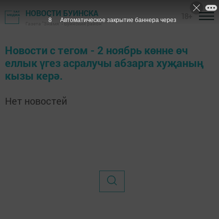
НОВОСТИ БУИНСКА
18+
8
Автоматическое закрытие баннера через
Газета "Знамя" - Буинский район
Новости с тегом - 2 ноябрь көнне өч
еллык үгез асралучы абзарга хуҗаның
кызы керә.
Нет новостей