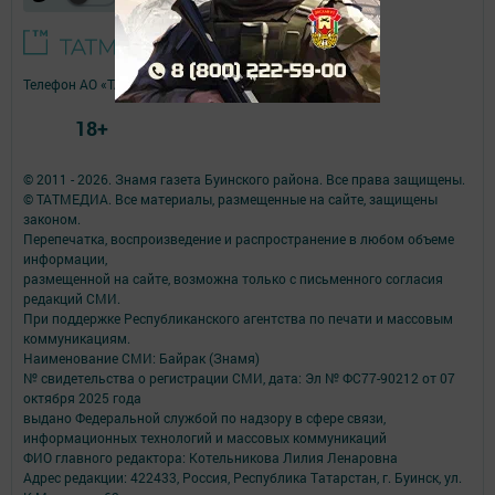
Телефон АО «ТАТМЕДИА»:
(843) 222 09 84
18+
© 2011 - 2026. Знамя газета Буинского района. Все права защищены.
© ТАТМЕДИА. Все материалы, размещенные на сайте, защищены
законом.
Перепечатка, воспроизведение и распространение в любом объеме
информации,
размещенной на сайте, возможна только с письменного согласия
редакций СМИ.
При поддержке Республиканского агентства по печати и массовым
коммуникациям.
Наименование СМИ: Байрак (Знамя)
№ свидетельства о регистрации СМИ, дата: Эл № ФС77-90212 от 07
октября 2025 года
выдано Федеральной службой по надзору в сфере связи,
информационных технологий и массовых коммуникаций
ФИО главного редактора: Котельникова Лилия Ленаровна
Адрес редакции: 422433, Россия, Республика Татарстан, г. Буинск, ул.