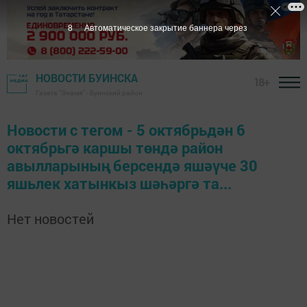
7
Автоматическое закрытие баннера через
НОВОСТИ БУИНСКА
18+
Газета "Знамя" - Буинский район
Новости с тегом - 5 октябрьдән 6
октябрьгә каршы төндә район
авылларының берсендә яшәүче 30
яшьлек хатынкыз шәһәргә та...
Нет новостей