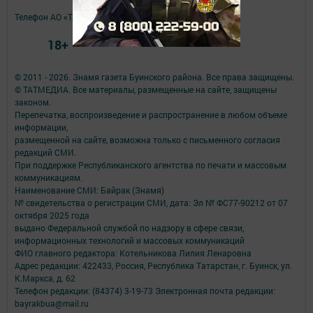
Телефон АО «ТАТМЕДИА»:
(843) 222 09 84
18+
© 2011 - 2026. Знамя газета Буинского района. Все права защищены.
© ТАТМЕДИА. Все материалы, размещенные на сайте, защищены
законом.
Перепечатка, воспроизведение и распространение в любом объеме
информации,
размещенной на сайте, возможна только с письменного согласия
редакций СМИ.
При поддержке Республиканского агентства по печати и массовым
коммуникациям.
Наименование СМИ: Байрак (Знамя)
№ свидетельства о регистрации СМИ, дата: Эл № ФС77-90212 от 07
октября 2025 года
выдано Федеральной службой по надзору в сфере связи,
информационных технологий и массовых коммуникаций
ФИО главного редактора: Котельникова Лилия Ленаровна
Адрес редакции: 422433, Россия, Республика Татарстан, г. Буинск, ул.
К.Маркса, д. 62
Телефон редакции: (84374) 3-19-73 Электронная почта редакции:
bayrakbua@mail.ru