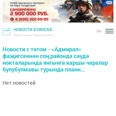
НОВОСТИ БУИНСКА
18+
Газета "Знамя" - Буинский район
Новости с тегом - «Адмирал»
фаҗигсеннән соң районда сәүдә
нокталарында янгынга каршы чаралар
булубулмавы турында планн...
Нет новостей