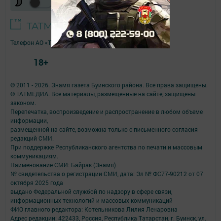
Телефон АО «ТАТМЕДИА»:
(843) 222 09 84
18+
© 2011 - 2026. Знамя газета Буинского района. Все права защищены.
© ТАТМЕДИА. Все материалы, размещенные на сайте, защищены
законом.
Перепечатка, воспроизведение и распространение в любом объеме
информации,
размещенной на сайте, возможна только с письменного согласия
редакций СМИ.
При поддержке Республиканского агентства по печати и массовым
коммуникациям.
Наименование СМИ: Байрак (Знамя)
№ свидетельства о регистрации СМИ, дата: Эл № ФС77-90212 от 07
октября 2025 года
выдано Федеральной службой по надзору в сфере связи,
информационных технологий и массовых коммуникаций
ФИО главного редактора: Котельникова Лилия Ленаровна
Адрес редакции: 422433, Россия, Республика Татарстан, г. Буинск, ул.