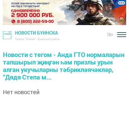
НОВОСТИ БУИНСКА
18+
Газета "Знамя" - Буинский район
Новости с тегом - Анда ГТО нормаларын
тапшырып җиңгән һәм призлы урын
алган укучыларны тәбрикләячәкләр,
“Дядя Степа м...
Нет новостей