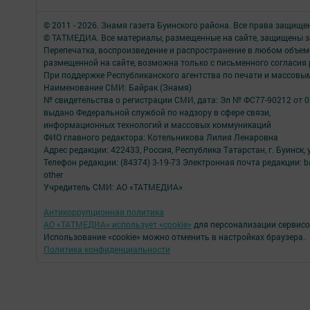
© 2011 - 2026. Знамя газета Буинского района. Все права защище
© ТАТМЕДИА. Все материалы, размещенные на сайте, защищены з
Перепечатка, воспроизведение и распространение в любом объе
размещенной на сайте, возможна только с письменного согласия
При поддержке Республиканского агентства по печати и массов
Наименование СМИ: Байрак (Знамя)
№ свидетельства о регистрации СМИ, дата: Эл № ФС77-90212 от 0
выдано Федеральной службой по надзору в сфере связи,
информационных технологий и массовых коммуникаций
ФИО главного редактора: Котельникова Лилия Ленаровна
Адрес редакции: 422433, Россия, Республика Татарстан, г. Буинск, у
Телефон редакции: (84374) 3-19-73 Электронная почта редакции: b
other
Учредитель СМИ: АО «ТАТМЕДИА»
Антикоррупционная политика
АО «ТАТМЕДИА» использует «cookie»
для персонализации сервисо
Использование «cookie» можно отменить в настройках браузера.
Политика конфиденциальности