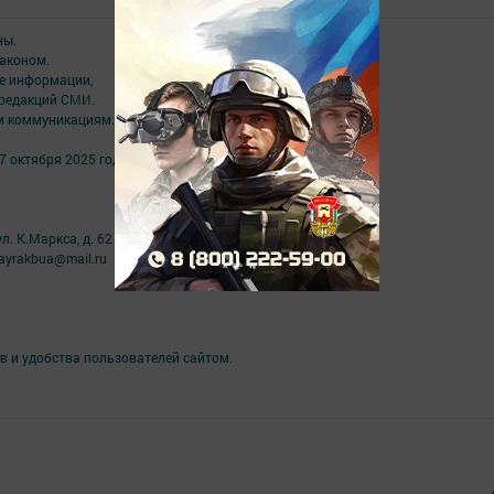
ны.
аконом.
ме информации,
 редакций СМИ.
ым коммуникациям.
7 октября 2025 года
л. К.Маркса, д. 62
ayrakbua@mail.ru
в и удобства пользователей сайтом.