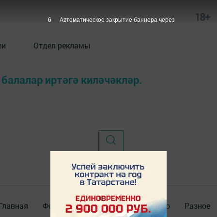
18+
6
Автоматическое закрытие баннера через
еи
Отдел рекламы
 балалар иртәгә киләчәкләр.
Главная
Фотогалереи
Актуальное видео
Разное