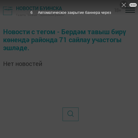
НОВОСТИ БУИНСКА
18+
6
Автоматическое закрытие баннера через
Газета "Знамя" - Буинский район
Новости с тегом - Бердәм тавыш бирү
көнендә районда 71 сайлау участогы
эшләде.
Нет новостей