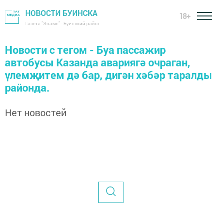
НОВОСТИ БУИНСКА
18+
Газета "Знамя" - Буинский район
Новости с тегом - Буа пассажир
автобусы Казанда авариягә очраган,
үлемҗитем дә бар, дигән хәбәр таралды
районда.
Нет новостей