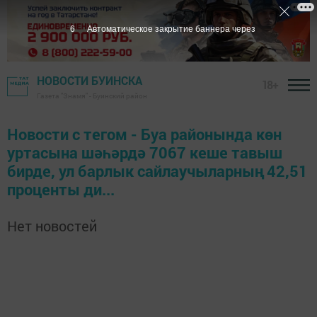
6
Автоматическое закрытие баннера через
НОВОСТИ БУИНСКА
18+
Газета "Знамя" - Буинский район
Новости с тегом - Буа районында көн
уртасына шәһәрдә 7067 кеше тавыш
бирде, ул барлык сайлаучыларның 42,51
проценты ди...
Нет новостей