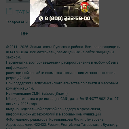
Телефон АО «ТАТМЕДИА»:
(843) 222 09 84
18+
© 2011 - 2026. Знамя газета Буинского района. Все права защищены.
© ТАТМЕДИА. Все материалы, размещенные на сайте, защищены
законом.
Перепечатка, воспроизведение и распространение в любом объеме
информации,
размещенной на сайте, возможна только с письменного согласия
редакций СМИ.
При поддержке Республиканского агентства по печати и массовым
коммуникациям.
Наименование СМИ: Байрак (Знамя)
№ свидетельства о регистрации СМИ, дата: Эл № ФС77-90212 от 07
октября 2025 года
выдано Федеральной службой по надзору в сфере связи,
информационных технологий и массовых коммуникаций
ФИО главного редактора: Котельникова Лилия Ленаровна
Адрес редакции: 422433, Россия, Республика Татарстан, г. Буинск, ул.