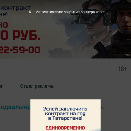
6
Автоматическое закрытие баннера через
18+
еи
Отдел рекламы
 подвалында эшче мәете табылды.