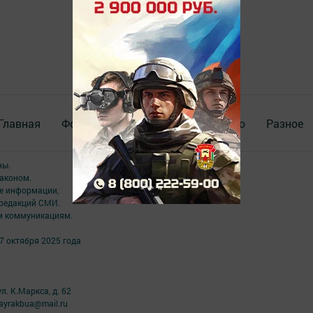
Главная
Фотогалереи
Актуальное видео
Разное
ны.
аконом.
ме информации,
 редакций СМИ.
ым коммуникациям.
7 октября 2025 года
л. К.Маркса, д. 62
ayrakbua@mail.ru