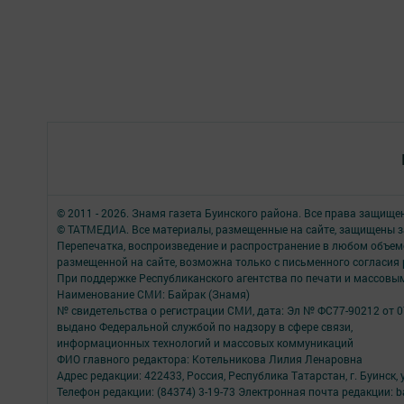
© 2011 - 2026. Знамя газета Буинского района. Все права защище
© ТАТМЕДИА. Все материалы, размещенные на сайте, защищены з
Перепечатка, воспроизведение и распространение в любом объе
размещенной на сайте, возможна только с письменного согласия
При поддержке Республиканского агентства по печати и массов
Наименование СМИ: Байрак (Знамя)
№ свидетельства о регистрации СМИ, дата: Эл № ФС77-90212 от 0
выдано Федеральной службой по надзору в сфере связи,
информационных технологий и массовых коммуникаций
ФИО главного редактора: Котельникова Лилия Ленаровна
Адрес редакции: 422433, Россия, Республика Татарстан, г. Буинск, у
Телефон редакции: (84374) 3-19-73 Электронная почта редакции: b