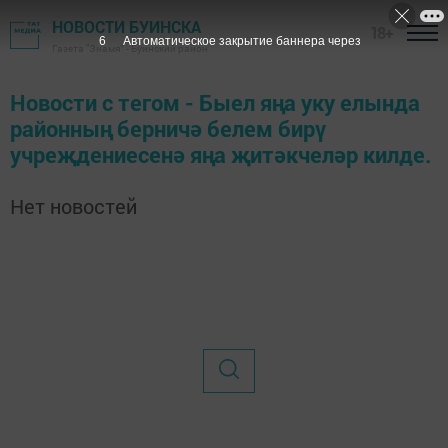
НОВОСТИ БУИНСКА
18+
6
Автоматическое закрытие баннера через
Газета "Знамя" - Буинский район
Новости с тегом - Быел яңа уку елында
районның берничә белем бирү
учреҗдениесенә яңа җитәкчеләр килде.
Нет новостей