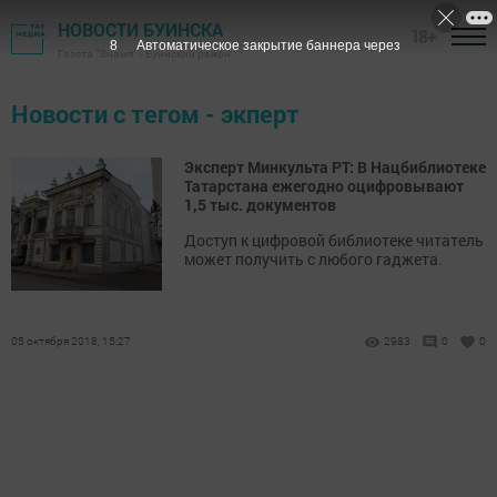
НОВОСТИ БУИНСКА
18+
8
Автоматическое закрытие баннера через
Газета "Знамя" - Буинский район
Новости с тегом - экперт
Эксперт Минкульта РТ: В Нацбиблиотеке
Татарстана ежегодно оцифровывают
1,5 тыс. документов
Доступ к цифровой библиотеке читатель
может получить с любого гаджета.
05 октября 2018, 15:27
2983
0
0