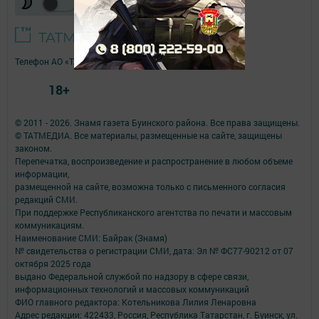
Телефон АО «ТАТМЕДИА»:
(843) 222 09 84
18+
© 2011 - 2026. Знамя газета Буинского района. Все права защищены.
© ТАТМЕДИА. Все материалы, размещенные на сайте, защищены
законом.
Перепечатка, воспроизведение и распространение в любом объеме
информации,
размещенной на сайте, возможна только с письменного согласия
редакций СМИ.
При поддержке Республиканского агентства по печати и массовым
коммуникациям.
Наименование СМИ: Байрак (Знамя)
№ свидетельства о регистрации СМИ, дата: Эл № ФС77-90212 от 07
октября 2025 года
выдано Федеральной службой по надзору в сфере связи,
информационных технологий и массовых коммуникаций
ФИО главного редактора: Котельникова Лилия Ленаровна
Адрес редакции: 422433, Россия, Республика Татарстан, г. Буинск, ул.