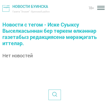
НОВОСТИ БУИНСКА
18+
Газета "Знамя" - Буинский район
Новости с тегом - Иске Суыксу
Выселкасыннан бер төркем өлкәннәр
газетабыз редакциясенә мөрәҗәгать
иттеләр.
Нет новостей