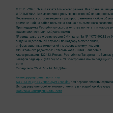
© 2011 - 2026. Знамя газета Буинского района. Все права защище
© ТАТМЕДИА. Все материалы, размещенные на сайте, защищены з
Перепечатка, воспроизведение и распространение в любом объе
размещенной на сайте, возможна только с письменного согласия
При поддержке Республиканского агентства по печати и массов
Наименование СМИ: Байрак (Знамя)
№ свидетельства о регистрации СМИ, дата: Эл № ФС77-90212 от 0
выдано Федеральной службой по надзору в сфере связи,
информационных технологий и массовых коммуникаций
ФИО главного редактора: Котельникова Лилия Ленаровна
Адрес редакции: 422433, Россия, Республика Татарстан, г. Буинск, у
Телефон редакции: (84374) 3-19-73 Электронная почта редакции: b
other
Учредитель СМИ: АО «ТАТМЕДИА»
Антикоррупционная политика
АО «ТАТМЕДИА» использует «cookie»
для персонализации сервисо
Использование «cookie» можно отменить в настройках браузера.
Политика конфиденциальности