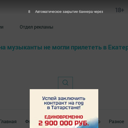
18+
8
Автоматическое закрытие баннера через
еи
Отдел рекламы
ана музыканты не могли прилететь в Екате
Главная
Фотогалереи
Актуальное видео
Разное