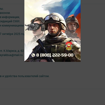
ны.
аконом.
ме информации,
 редакций СМИ.
ым коммуникациям.
7 октября 2025 года
л. К.Маркса, д. 62
ayrakbua@mail.ru
в и удобства пользователей сайтом.