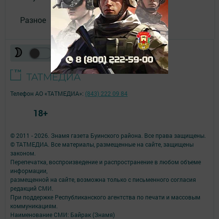
Разное
Телефон АО «ТАТМЕДИА»:
(843) 222 09 84
18+
© 2011 - 2026. Знамя газета Буинского района. Все права защищены.
© ТАТМЕДИА. Все материалы, размещенные на сайте, защищены
законом.
Перепечатка, воспроизведение и распространение в любом объеме
информации,
размещенной на сайте, возможна только с письменного согласия
редакций СМИ.
При поддержке Республиканского агентства по печати и массовым
коммуникациям.
Наименование СМИ: Байрак (Знамя)