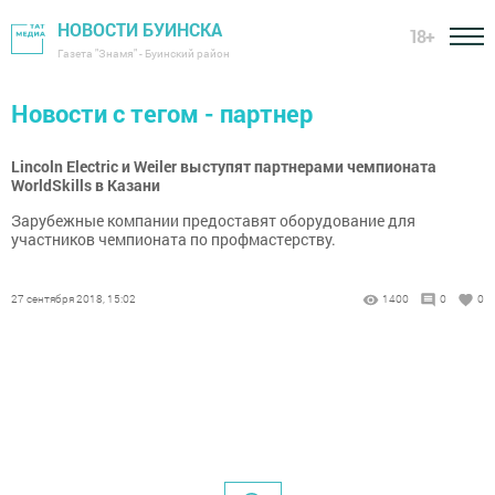
НОВОСТИ БУИНСКА
18+
Газета "Знамя" - Буинский район
Новости с тегом - партнер
Lincoln Electric и Weiler выступят партнерами чемпионата
WorldSkills в Казани
Зарубежные компании предоставят оборудование для
участников чемпионата по профмастерству.
27 сентября 2018, 15:02
1400
0
0