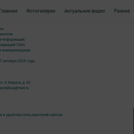
Главная
Фотогалереи
Актуальное видео
Разное
ны.
аконом.
ме информации,
 редакций СМИ.
ым коммуникациям.
7 октября 2025 года
л. К.Маркса, д. 62
ayrakbua@mail.ru
в и удобства пользователей сайтом.