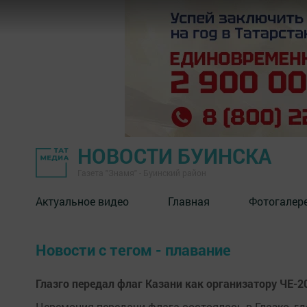
НОВОСТИ БУИНСКА
Газета "Знамя" - Буинский район
Актуальное видео
Главная
Фотогалер
Новости с тегом - плавание
Глазго передал флаг Казани как организатору ЧЕ-2
Церемония передачи флага состоялась в Глазко, гд