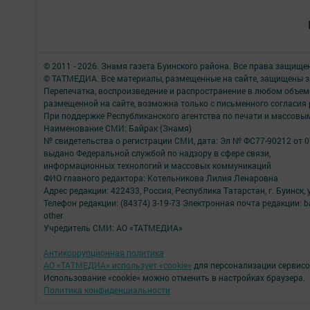
© 2011 - 2026. Знамя газета Буинского района. Все права защище
© ТАТМЕДИА. Все материалы, размещенные на сайте, защищены з
Перепечатка, воспроизведение и распространение в любом объе
размещенной на сайте, возможна только с письменного согласия
При поддержке Республиканского агентства по печати и массов
Наименование СМИ: Байрак (Знамя)
№ свидетельства о регистрации СМИ, дата: Эл № ФС77-90212 от 0
выдано Федеральной службой по надзору в сфере связи,
информационных технологий и массовых коммуникаций
ФИО главного редактора: Котельникова Лилия Ленаровна
Адрес редакции: 422433, Россия, Республика Татарстан, г. Буинск, у
Телефон редакции: (84374) 3-19-73 Электронная почта редакции: b
other
Учредитель СМИ: АО «ТАТМЕДИА»
Антикоррупционная политика
АО «ТАТМЕДИА» использует «cookie»
для персонализации сервисо
Использование «cookie» можно отменить в настройках браузера.
Политика конфиденциальности