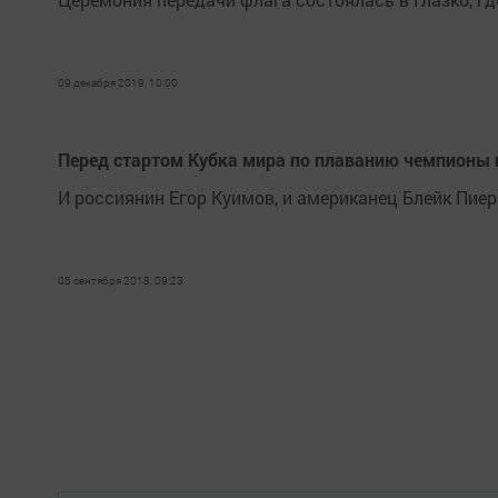
09 декабря 2019, 10:00
Перед стартом Кубка мира по плаванию чемпионы п
И россиянин Егор Куимов, и американец Блейк Пиер
05 сентября 2018, 09:23