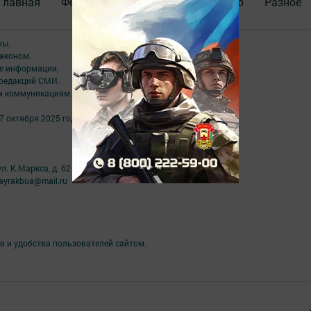
Главная
Фотогалереи
Актуальное видео
Разное
ны.
аконом.
ме информации,
 редакций СМИ.
ым коммуникациям.
7 октября 2025 года
л. К.Маркса, д. 62
ayrakbua@mail.ru
в и удобства пользователей сайтом.