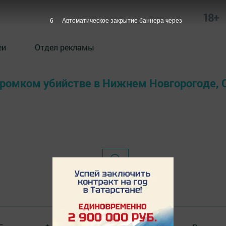
18+
6
Автоматическое закрытие баннера через
еи
Отдел рекламы
громком убийстве в Нижнем Новгорогоде, О