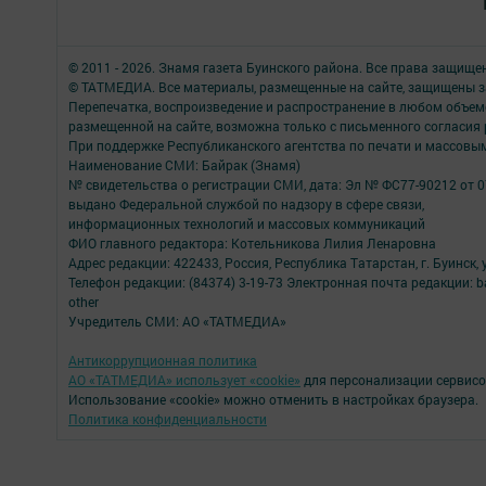
© 2011 - 2026. Знамя газета Буинского района. Все права защище
© ТАТМЕДИА. Все материалы, размещенные на сайте, защищены з
Перепечатка, воспроизведение и распространение в любом объе
размещенной на сайте, возможна только с письменного согласия
При поддержке Республиканского агентства по печати и массов
Наименование СМИ: Байрак (Знамя)
№ свидетельства о регистрации СМИ, дата: Эл № ФС77-90212 от 0
выдано Федеральной службой по надзору в сфере связи,
информационных технологий и массовых коммуникаций
ФИО главного редактора: Котельникова Лилия Ленаровна
Адрес редакции: 422433, Россия, Республика Татарстан, г. Буинск, у
Телефон редакции: (84374) 3-19-73 Электронная почта редакции: b
other
Учредитель СМИ: АО «ТАТМЕДИА»
Антикоррупционная политика
АО «ТАТМЕДИА» использует «cookie»
для персонализации сервисо
Использование «cookie» можно отменить в настройках браузера.
Политика конфиденциальности