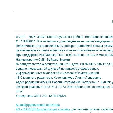
© 2011 - 2026. Знамя газета Буинского района. Все права защище
© ТАТМЕДИА. Все материалы, размещенные на сайте, защищены з
Перепечатка, воспроизведение и распространение в любом объе
размещенной на сайте, возможна только с письменного согласия
При поддержке Республиканского агентства по печати и массов
Наименование СМИ: Байрак (Знамя)
№ свидетельства о регистрации СМИ, дата: Эл № ФС77-90212 от 0
выдано Федеральной службой по надзору в сфере связи,
информационных технологий и массовых коммуникаций
ФИО главного редактора: Котельникова Лилия Ленаровна
Адрес редакции: 422433, Россия, Республика Татарстан, г. Буинск, у
Телефон редакции: (84374) 3-19-73 Электронная почта редакции: b
other
Учредитель СМИ: АО «ТАТМЕДИА»
Антикоррупционная политика
АО «ТАТМЕДИА» использует «cookie»
для персонализации сервисо