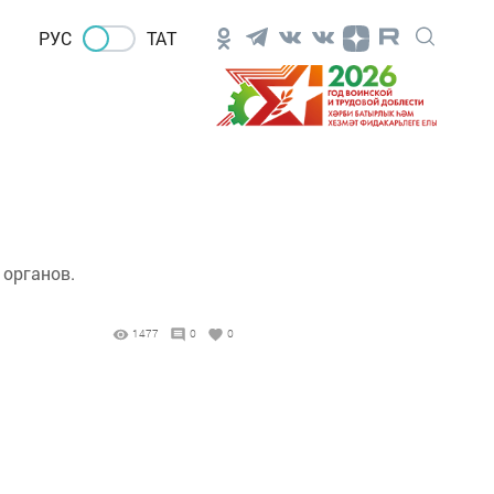
РУС
ТАТ
 органов.
1477
0
0