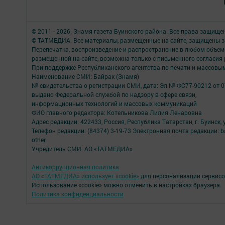
© 2011 - 2026. Знамя газета Буинского района. Все права защище
© ТАТМЕДИА. Все материалы, размещенные на сайте, защищены з
Перепечатка, воспроизведение и распространение в любом объе
размещенной на сайте, возможна только с письменного согласия
При поддержке Республиканского агентства по печати и массов
Наименование СМИ: Байрак (Знамя)
№ свидетельства о регистрации СМИ, дата: Эл № ФС77-90212 от 0
выдано Федеральной службой по надзору в сфере связи,
информационных технологий и массовых коммуникаций
ФИО главного редактора: Котельникова Лилия Ленаровна
Адрес редакции: 422433, Россия, Республика Татарстан, г. Буинск, у
Телефон редакции: (84374) 3-19-73 Электронная почта редакции: b
other
Учредитель СМИ: АО «ТАТМЕДИА»
Антикоррупционная политика
АО «ТАТМЕДИА» использует «cookie»
для персонализации сервисо
Использование «cookie» можно отменить в настройках браузера.
Политика конфиденциальности