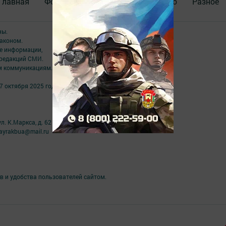
Главная
Фотогалереи
Актуальное видео
Разное
ны.
аконом.
ме информации,
 редакций СМИ.
ым коммуникациям.
7 октября 2025 года
л. К.Маркса, д. 62
ayrakbua@mail.ru
в и удобства пользователей сайтом.