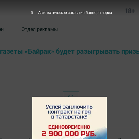
18+
6
Автоматическое закрытие баннера через
еи
Отдел рекламы
 газеты «Байрак» будет разыгрывать приз