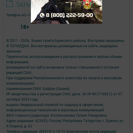
Телефон АО «ТАТМЕДИА»:
(843) 222 09 84
18+
© 2011 - 2026. Знамя газета Буинского района. Все права защищены.
© ТАТМЕДИА. Все материалы, размещенные на сайте, защищены
законом.
Перепечатка, воспроизведение и распространение в любом объеме
информации,
размещенной на сайте, возможна только с письменного согласия
редакций СМИ.
При поддержке Республиканского агентства по печати и массовым
коммуникациям.
Наименование СМИ: Байрак (Знамя)
№ свидетельства о регистрации СМИ, дата: Эл № ФС77-90212 от 07
октября 2025 года
выдано Федеральной службой по надзору в сфере связи,
информационных технологий и массовых коммуникаций
ФИО главного редактора: Котельникова Лилия Ленаровна
Адрес редакции: 422433, Россия, Республика Татарстан, г. Буинск, ул.
К.Маркса, д. 62
Телефон редакции: (84374) 3-19-73 Электронная почта редакции: