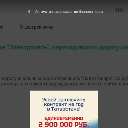
18+
6
Автоматическое закрытие баннера через
еи
Отдел рекламы
вке “Электросеть”, переходившего дорогу 
го дорогу школьника сбил автомобиль "Лада Приора". За р
омощь, он получил повреждения ноги. Фото с сайта matri