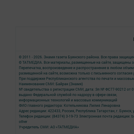
© 2011 - 2026. Знамя газета Буинского района. Все права защище
© ТАТМЕДИА. Все материалы, размещенные на сайте, защищены з
Перепечатка, воспроизведение и распространение в любом объе
размещенной на сайте, возможна только с письменного согласия
При поддержке Республиканского агентства по печати и массов
Наименование СМИ: Байрак (Знамя)
№ свидетельства о регистрации СМИ, дата: Эл № ФС77-90212 от 0
выдано Федеральной службой по надзору в сфере связи,
информационных технологий и массовых коммуникаций
ФИО главного редактора: Котельникова Лилия Ленаровна
Адрес редакции: 422433, Россия, Республика Татарстан, г. Буинск, у
Телефон редакции: (84374) 3-19-73 Электронная почта редакции: b
other
Учредитель СМИ: АО «ТАТМЕДИА»