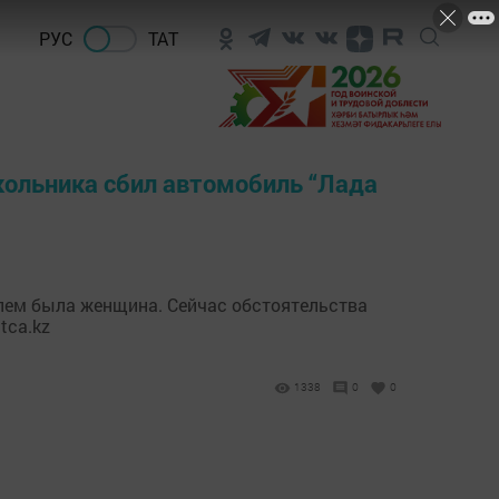
РУС
ТАТ
школьника сбил автомобиль “Лада
улем была женщина. Сейчас обстоятельства
tca.kz
1338
0
0