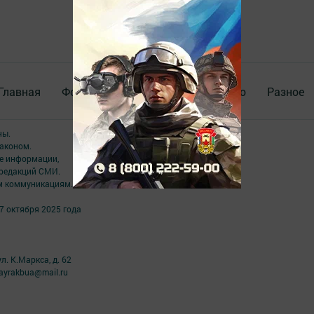
Главная
Фотогалереи
Актуальное видео
Разное
ны.
аконом.
ме информации,
 редакций СМИ.
ым коммуникациям.
7 октября 2025 года
л. К.Маркса, д. 62
ayrakbua@mail.ru