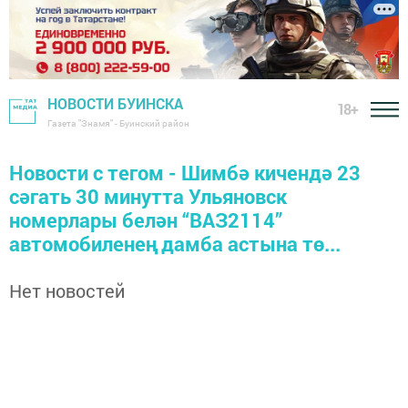
НОВОСТИ БУИНСКА
18+
Газета "Знамя" - Буинский район
Новости с тегом - Шимбә кичендә 23
сәгать 30 минутта Ульяновск
номерлары белән “ВАЗ2114”
автомобиленең дамба астына тө...
Нет новостей