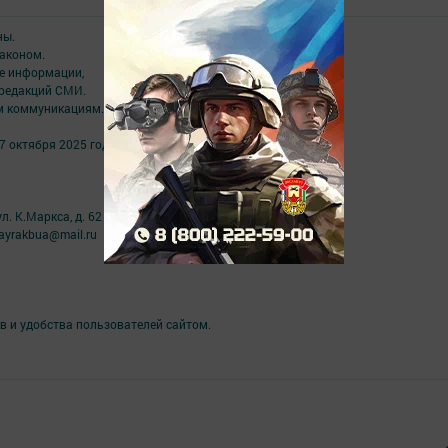
ны.
аконом.
ме информации,
 редакций СМИ.
ым коммуникациям.
7 октября 2025 года
л. К.Маркса, д. 62
ayrakbua@mail.ru
в и удобства пользователей сайтом.