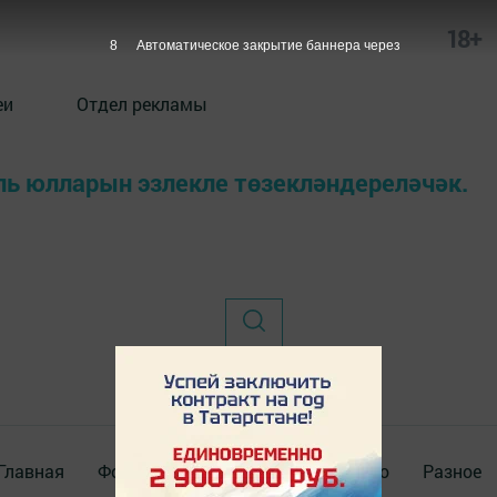
18+
8
Автоматическое закрытие баннера через
еи
Отдел рекламы
ль юлларын эзлекле төзекләндереләчәк.
Главная
Фотогалереи
Актуальное видео
Разное