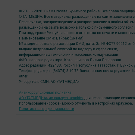
© 2011 - 2026. Знамя газета Буинского района. Все права защище
© ТАТМЕДИА. Все материалы, размещенные на сайте, защищены з
Перепечатка, воспроизведение и распространение в любом объе
размещенной на сайте, возможна только с письменного согласия
При поддержке Республиканского агентства по печати и массов
Наименование СМИ: Байрак (Знамя)
№ свидетельства о регистрации СМИ, дата: Эл № ФС77-90212 от 0
выдано Федеральной службой по надзору в сфере связи,
информационных технологий и массовых коммуникаций
ФИО главного редактора: Котельникова Лилия Ленаровна
Адрес редакции: 422433, Россия, Республика Татарстан, г. Буинск, у
Телефон редакции: (84374) 3-19-73 Электронная почта редакции: b
other
Учредитель СМИ: АО «ТАТМЕДИА»
Антикоррупционная политика
АО «ТАТМЕДИА» использует «cookie»
для персонализации сервисо
Использование «cookie» можно отменить в настройках браузера.
Политика конфиденциальности