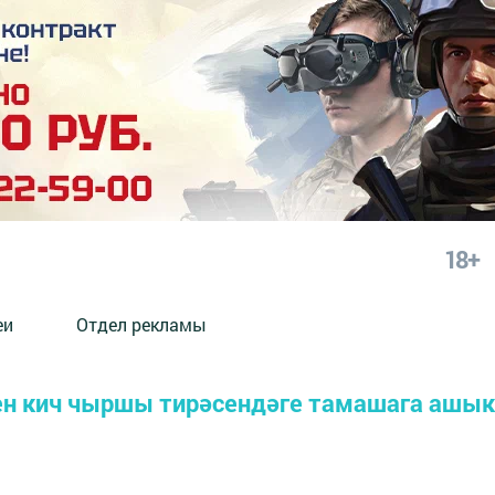
18+
еи
Отдел рекламы
аен кич чыршы тирәсендәге тамашага ашы