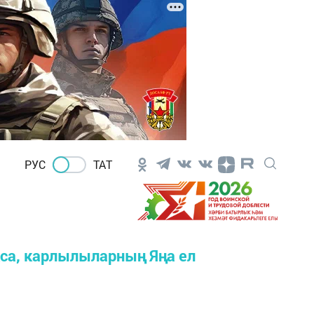
РУС
ТАТ
кса, карлылыларның Яңа ел