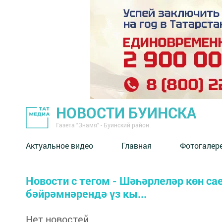
НОВОСТИ БУИНСКА
Газета "Знамя" - Буинский район
Актуальное видео
Главная
Фотогалер
Новости с тегом - Шәһәрлеләр көн с
бәйрәмнәрендә үз кы...
Нет новостей