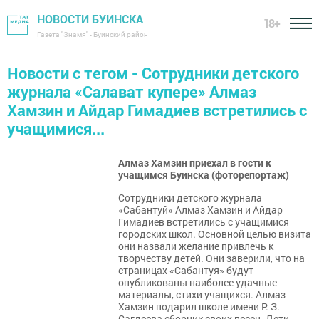
НОВОСТИ БУИНСКА
18+
Газета "Знамя" - Буинский район
Новости с тегом - Сотрудники детского
журнала «Салават купере» Алмаз
Хамзин и Айдар Гимадиев встретились с
учащимися...
Алмаз Хамзин приехал в гости к
учащимся Буинска (фоторепортаж)
Сотрудники детского журнала
«Сабантуй» Алмаз Хамзин и Айдар
Гимадиев встретились с учащимися
городских школ. Основной целью визита
они назвали желание привлечь к
творчеству детей. Они заверили, что на
страницах «Сабантуя» будут
опубликованы наиболее удачные
материалы, стихи учащихся. Алмаз
Хамзин подарил школе имени Р. З.
Сагдеева сборник своих песен. Дети