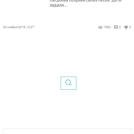
задали...
30 ноября 2015, 12:27
1592
0
0