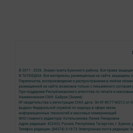
© 2011 - 2026. Знамя газета Буинского района. Все права защище
© ТАТМЕДИА. Все материалы, размещенные на сайте, защищены з
Перепечатка, воспроизведение и распространение в любом объе
размещенной на сайте, возможна только с письменного согласия
При поддержке Республиканского агентства по печати и массов
Наименование СМИ: Байрак (Знамя)
№ свидетельства о регистрации СМИ, дата: Эл № ФС77-90212 от 0
выдано Федеральной службой по надзору в сфере связи,
информационных технологий и массовых коммуникаций
ФИО главного редактора: Котельникова Лилия Ленаровна
Адрес редакции: 422433, Россия, Республика Татарстан, г. Буинск, у
Телефон редакции: (84374) 3-19-73 Электронная почта редакции: b