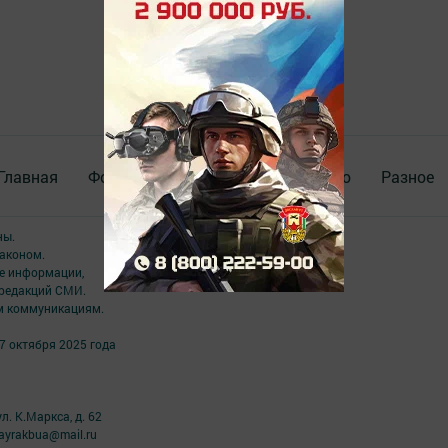
Главная
Фотогалереи
Актуальное видео
Разное
ны.
аконом.
ме информации,
 редакций СМИ.
ым коммуникациям.
7 октября 2025 года
л. К.Маркса, д. 62
ayrakbua@mail.ru