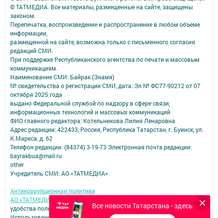
© ТАТМЕДИА. Все материалы, размещенные на сайте, защищены
законом.
Перепечатка, воспроизведение и распространение в любом объеме
информации,
размещенной на сайте, возможна только с письменного согласия
редакций СМИ.
При поддержке Республиканского агентства по печати и массовым
коммуникациям.
Наименование СМИ: Байрак (Знамя)
№ свидетельства о регистрации СМИ, дата: Эл № ФС77-90212 от 07
октября 2025 года
выдано Федеральной службой по надзору в сфере связи,
информационных технологий и массовых коммуникаций
ФИО главного редактора: Котельникова Лилия Ленаровна
Адрес редакции: 422433, Россия, Республика Татарстан, г. Буинск, ул.
К.Маркса, д. 62
Телефон редакции: (84374) 3-19-73 Электронная почта редакции:
bayrakbua@mail.ru
other
Учредитель СМИ: АО «ТАТМЕДИА»
Антикоррупционная политика
АО «ТАТМЕДИА» использует «cookie»
для персонализации сервисов и
Все новости Татарстана - здесь
удобства пользователей сайтом.
Использование «cookie» можно отменить в настройках браузера.