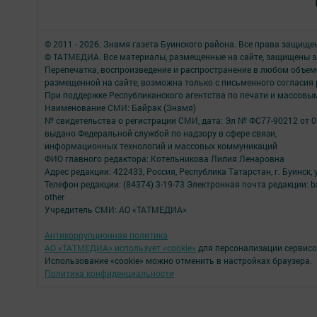
© 2011 - 2026. Знамя газета Буинского района. Все права защище
© ТАТМЕДИА. Все материалы, размещенные на сайте, защищены з
Перепечатка, воспроизведение и распространение в любом объе
размещенной на сайте, возможна только с письменного согласия
При поддержке Республиканского агентства по печати и массов
Наименование СМИ: Байрак (Знамя)
№ свидетельства о регистрации СМИ, дата: Эл № ФС77-90212 от 0
выдано Федеральной службой по надзору в сфере связи,
информационных технологий и массовых коммуникаций
ФИО главного редактора: Котельникова Лилия Ленаровна
Адрес редакции: 422433, Россия, Республика Татарстан, г. Буинск, у
Телефон редакции: (84374) 3-19-73 Электронная почта редакции: b
other
Учредитель СМИ: АО «ТАТМЕДИА»
Антикоррупционная политика
АО «ТАТМЕДИА» использует «cookie»
для персонализации сервисо
Использование «cookie» можно отменить в настройках браузера.
Политика конфиденциальности