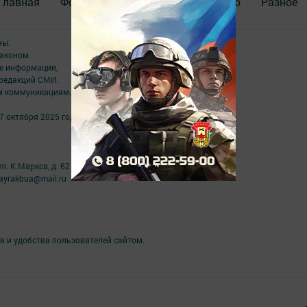
Главная
Фотогалереи
Актуальное видео
Разное
ны.
аконом.
ме информации,
 редакций СМИ.
ым коммуникациям.
7 октября 2025 года
л. К.Маркса, д. 62
ayrakbua@mail.ru
в и удобства пользователей сайтом.