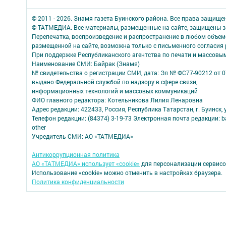
© 2011 - 2026. Знамя газета Буинского района. Все права защище
© ТАТМЕДИА. Все материалы, размещенные на сайте, защищены з
Перепечатка, воспроизведение и распространение в любом объе
размещенной на сайте, возможна только с письменного согласия
При поддержке Республиканского агентства по печати и массов
Наименование СМИ: Байрак (Знамя)
№ свидетельства о регистрации СМИ, дата: Эл № ФС77-90212 от 0
выдано Федеральной службой по надзору в сфере связи,
информационных технологий и массовых коммуникаций
ФИО главного редактора: Котельникова Лилия Ленаровна
Адрес редакции: 422433, Россия, Республика Татарстан, г. Буинск, у
Телефон редакции: (84374) 3-19-73 Электронная почта редакции: b
other
Учредитель СМИ: АО «ТАТМЕДИА»
Антикоррупционная политика
АО «ТАТМЕДИА» использует «cookie»
для персонализации сервисо
Использование «cookie» можно отменить в настройках браузера.
Политика конфиденциальности