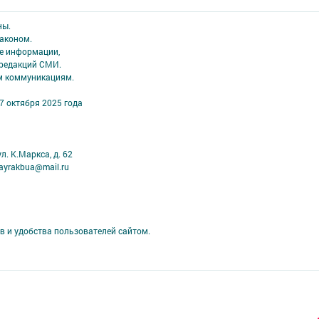
ны.
аконом.
ме информации,
 редакций СМИ.
ым коммуникациям.
7 октября 2025 года
л. К.Маркса, д. 62
ayrakbua@mail.ru
в и удобства пользователей сайтом.